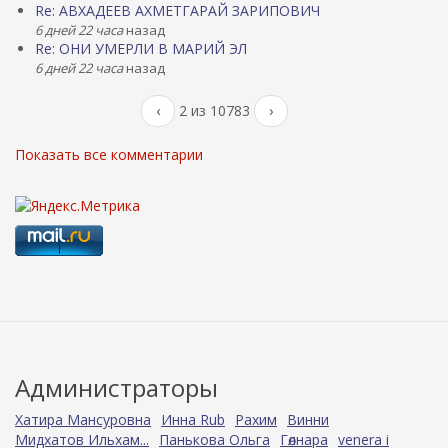
Re: АВХАДЕЕВ АХМЕТГАРАЙ ЗАРИПОВИЧ
6 дней 22 часа
назад
Re: ОНИ УМЕРЛИ В МАРИЙ ЭЛ
6 дней 22 часа
назад
‹
2 из 10783
›
Показать все комментарии
Администраторы
Хатира Мансуровна
Инна Rub
Рахим
Винни
Мидхатов Ильхам...
Панькова Ольга
Гөлнара
venera i