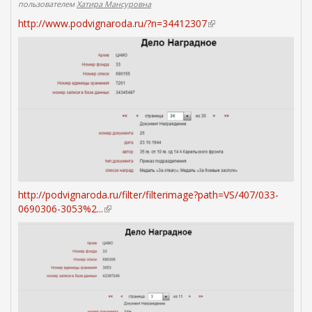
пользователем
Хатира Мансуровна
http://www.podvignaroda.ru/?n=34412307
(
в
н
е
ш
н
я
я
с
с
ы
л
к
http://podvignaroda.ru/filter/filterimage?path=VS/407/033-
а
0690306-3053%2...
(
)
в
н
е
ш
н
я
я