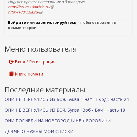
е
Ищу всё про всех воевавших в Заполярье!
http://forum.10divizia.ru/
(
ш
http://10divizia.ru/
(
в
н
в
н
я
Войдите
или
зарегистрируйтесь
н
е
, чтобы отправлять
я
комментарии
е
ш
с
ш
н
с
н
я
я
я
ы
Меню пользователя
я
с
л
с
с
к
с
ы
Вход / Регистрация
а
ы
л
)
л
к
Книга памяти
к
а
а
)
)
Последние материалы
ОНИ НЕ ВЕРНУЛИСЬ ИЗ БОЯ. Буква "Гнат - Гырд". Часть 24
ОНИ НЕ ВЕРНУЛИСЬ ИЗ БОЯ. Буква "Воб - Вяч". Часть 18
ОНИ ПОГИБЛИ НА НОВГОРОДЧИНЕ. г.БОРОВИЧИ
ДЛЯ ЧЕГО НУЖНЫ МОИ СПИСКИ