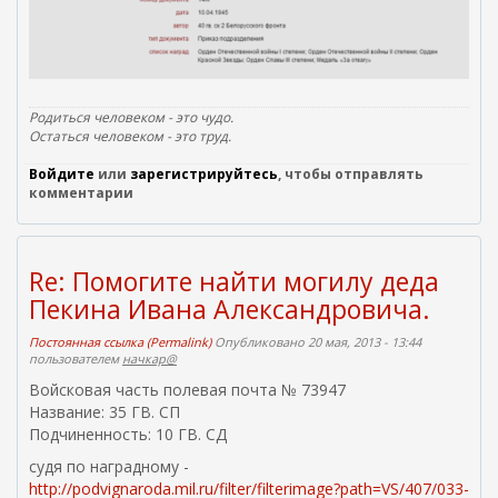
с
с
ы
л
к
Родиться человеком - это чудо.
а
Остаться человеком - это труд.
)
Войдите
или
зарегистрируйтесь
, чтобы отправлять
комментарии
Re: Помогите найти могилу деда
Пекина Ивана Александровича.
Постоянная ссылка (Permalink)
Опубликовано 20 мая, 2013 - 13:44
пользователем
начкар@
Войсковая часть полевая почта № 73947
Название: 35 ГВ. СП
Подчиненность: 10 ГВ. СД
судя по наградному -
http://podvignaroda.mil.ru/filter/filterimage?path=VS/407/033-