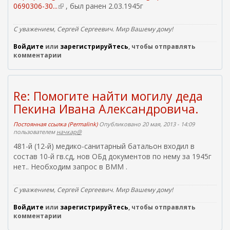
0690306-30...
(
, был ранен 2.03.1945г
в
н
С уважением, Сергей Сергеевич. Мир Вашему дому!
е
Войдите
или
ш
зарегистрируйтесь
, чтобы отправлять
комментарии
н
я
я
с
Re: Помогите найти могилу деда
с
Пекина Ивана Александровича.
ы
л
Постоянная ссылка (Permalink)
Опубликовано 20 мая, 2013 - 14:09
к
пользователем
начкар@
а
481-й (12-й) медико-санитарный батальон входил в
)
состав 10-й гв.сд, нов ОБд документов по нему за 1945г
нет.. Необходим запрос в ВММ .
С уважением, Сергей Сергеевич. Мир Вашему дому!
Войдите
или
зарегистрируйтесь
, чтобы отправлять
комментарии