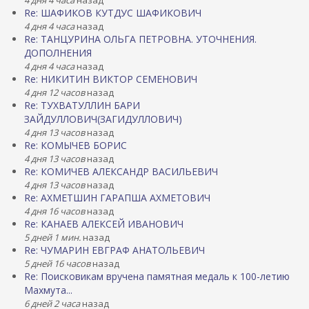
4 дня 4 часа
назад
Re: ШАФИКОВ КУТДУС ШАФИКОВИЧ
4 дня 4 часа
назад
Re: ТАНЦУРИНА ОЛЬГА ПЕТРОВНА. УТОЧНЕНИЯ.
ДОПОЛНЕНИЯ
4 дня 4 часа
назад
Re: НИКИТИН ВИКТОР СЕМЕНОВИЧ
4 дня 12 часов
назад
Re: ТУХВАТУЛЛИН БАРИ
ЗАЙДУЛЛОВИЧ(ЗАГИДУЛЛОВИЧ)
4 дня 13 часов
назад
Re: КОМЫЧЕВ БОРИС
4 дня 13 часов
назад
Re: КОМИЧЕВ АЛЕКСАНДР ВАСИЛЬЕВИЧ
4 дня 13 часов
назад
Re: АХМЕТШИН ГАРАПША АХМЕТОВИЧ
4 дня 16 часов
назад
Re: КАНАЕВ АЛЕКСЕЙ ИВАНОВИЧ
5 дней 1 мин.
назад
Re: ЧУМАРИН ЕВГРАФ АНАТОЛЬЕВИЧ
5 дней 16 часов
назад
Re: Поисковикам вручена памятная медаль к 100-летию
Махмута...
6 дней 2 часа
назад