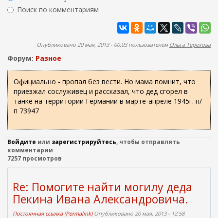
ж
р
Поиск по комментариям
а
м
н
Найти
а
и
ю
п
Опубликовано 20 мая, 2013 - 00:03 пользователем
Ольга Терехова
о
Форум:
Разное
и
с
Официально - пропал без вести. Но мама помнит, что
приезжал сослуживец и рассказал, что дед сгорел в
к
танке на территории Германии в марте-апреле 1945г. п/
а
п 73947
Войдите
или
зарегистрируйтесь
, чтобы отправлять
комментарии
7257 просмотров
Re: Помогите найти могилу деда
Пекина Ивана Александровича.
Постоянная ссылка (Permalink)
Опубликовано 20 мая, 2013 - 12:58