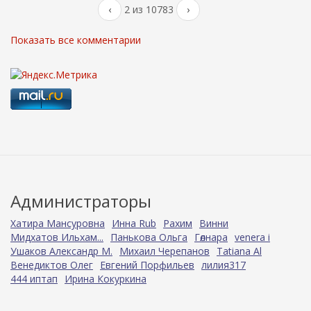
‹
2 из 10783
›
Показать все комментарии
Администраторы
Хатира Мансуровна
Инна Rub
Рахим
Винни
Мидхатов Ильхам...
Панькова Ольга
Гөлнара
venera i
Ушаков Александр М.
Михаил Черепанов
Tatiana Al
Венедиктов Олег
Евгений Порфильев
лилия317
444 иптап
Ирина Кокуркина