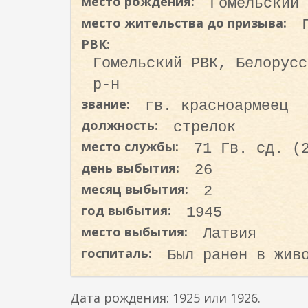
место рождения:
Гомельский 
о
место жительства до призыва:
д
е
РВК:
р
Гомельский РВК, Белорусс
ж
р-н
а
звание:
гв. красноармеец
н
должность:
стрелок
и
место службы:
ю
71 Гв. сд. (
день выбытия:
26
месяц выбытия:
2
год выбытия:
1945
место выбытия:
Латвия
госпиталь:
Был ранен в жив
Дата рождения: 1925 или 1926.