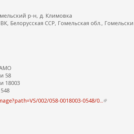
мельский р-н, д. Климовка
К, Белорусская ССР, Гомельская обл., Гомельски
ЦАМО
и 58
и 18003
 548
image?path=VS/002/058-0018003-0548/0...
(
в
н
е
ш