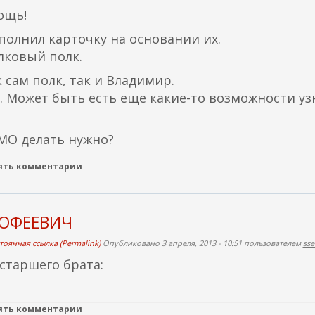
л
ы
с
ощь!
к
л
ы
полнил карточку на основании их.
а
к
л
елковый полк.
)
а
к
)
а
к сам полк, так и Владимир.
)
о. Может быть есть еще какие-то возможности уз
АМО делать нужно?
лять комментарии
МОФЕЕВИЧ
тоянная ссылка (Permalink)
Опубликовано 3 апреля, 2013 - 10:51 пользователем
ss
 старшего брата:
лять комментарии