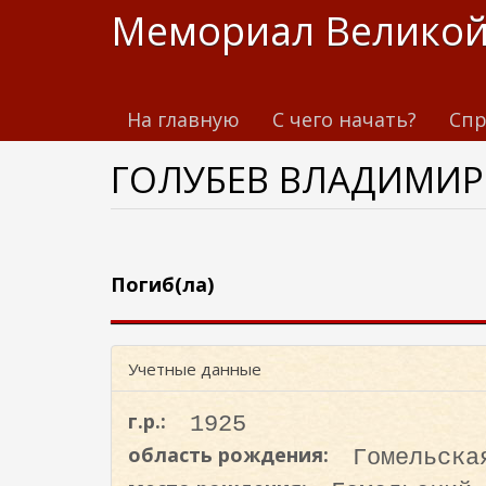
П
Мемориал Великой
е
р
е
На главную
С чего начать?
Спр
й
т
ГОЛУБЕВ ВЛАДИМИ
и
к
о
с
н
Погиб(ла)
о
в
н
Учетные данные
о
м
г.р.:
1925
у
область рождения:
Гомельска
с