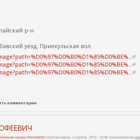
н
я
я
с
пайский р-н
с
ы
бавский уезд, Приекульская вол.
л
terimage?path=%D0%97%D0%B0%D1%85%D0%BE%...
(
к
terimage?path=%D0%97%D0%B0%D1%85%D0%BE%...
в
(
а
terimage?path=%D0%97%D0%B0%D1%85%D0%BE%...
н
в
(
)
е
н
в
ш
е
н
н
ш
е
я
н
ш
лять комментарии
я
я
н
с
я
я
МОФЕЕВИЧ
с
с
я
ы
с
с
тоянная ссылка (Permalink)
Опубликовано 3 апреля, 2013 - 10:49 пользователем
ss