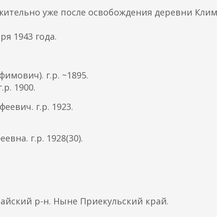
ожительно уже после освобождения деревни Кли
я 1943 года.
мович). г.р. ~1895.
р. 1900.
евич. г.р. 1923.
вна. г.р. 1928(30).
пайский р-н. Ныне Приекульский край.