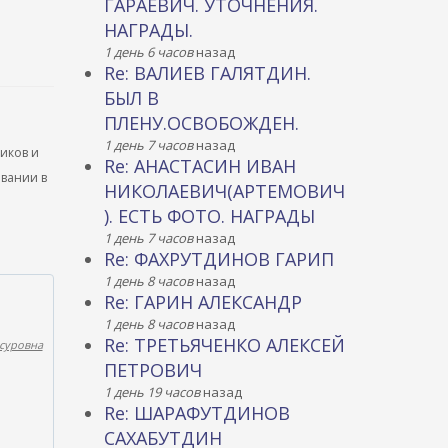
ГАРАЕВИЧ. УТОЧНЕНИЯ.
НАГРАДЫ.
1 день 6 часов
назад
Re: ВАЛИЕВ ГАЛЯТДИН.
БЫЛ В
ПЛЕНУ.ОСВОБОЖДЕН.
1 день 7 часов
назад
ников и
Re: АНАСТАСИН ИВАН
ывании в
НИКОЛАЕВИЧ(АРТЕМОВИЧ
). ЕСТЬ ФОТО. НАГРАДЫ
1 день 7 часов
назад
Re: ФАХРУТДИНОВ ГАРИП
1 день 8 часов
назад
Re: ГАРИН АЛЕКСАНДР
1 день 8 часов
назад
Re: ТРЕТЬЯЧЕНКО АЛЕКСЕЙ
суровна
ПЕТРОВИЧ
1 день 19 часов
назад
Re: ШАРАФУТДИНОВ
САХАБУТДИН