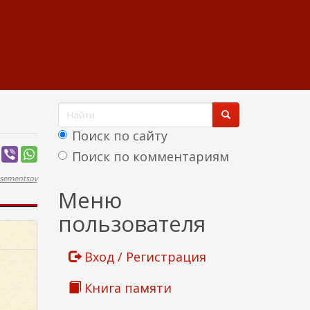
Ф
о
Поиск по сайту
р
Поиск по комментариям
м
sementsov
Найти
Меню
а
пользователя
п
о
Вход / Регистрация
и
Книга памяти
с