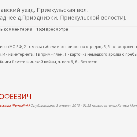
авский уезд, Приекульская вол.
аднее д.Приэдниэки, Приекульской волости).
ть комментарии
1624 просмотра
ов МО РФ, 2 - с места гибели и от поисковых отрядов,. 3, 5 - от родствен
, И - из интернета, П в прим.- плен,. Г - карточка немецкого архива о преб
 Книги Памяти Финской войны, п- погиб, б - без вести.
МОФЕЕВИЧ
сылка (Permalink)
Опубликовано 3 апреля, 2013 - 01:55 пользователем
Хатира Ман