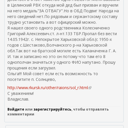
в Целинский РВК откуда мой дед был призван и вручили
)
на него медаль"ЗА ОТВАГУ".Но в ОБД Подвиг Народа на
него сведений нет.По рядовым и сержантскому составу
трудно установить а вот офицерский можно.
Я нашел своего одного родственника Колесниченко
Григорий Алексеевич.ст. л-нт.133 ТБР.Пропал без вести
14.05.1942г. с. Непокрытое Харьковской обл.(с 1950-х
годов с.Шестаково,Волчанского р-на Харьковской
обл.Так вот на братской могиле есть Каланаченка Г. А.
И. так и записано но это он потому что там его 8
однополчан значяться у одного ФИО напутано. Прошу
прощения если загрузил.
Ольга!!! Мой совет если есть возможность то
посетитите п. Солнцево,
http://www.rkursk.ru/other/raions/sol_r.html
(
С уважением!
в
Владислав.
н
е
Войдите
или
зарегистрируйтесь
, чтобы отправлять
ш
комментарии
н
я
я