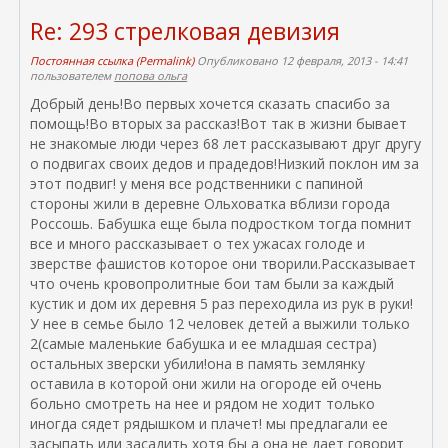
с
Re: 293 стрелковая девизия
с
ы
Постоянная ссылка (Permalink)
Опубликовано 12 февраля, 2013 - 14:41
пользователем
попова ольга
л
к
Добрый день!Во первых хочется сказать спасибо за
а
помощь!Во вторых за рассказ!Вот так в жизни бывает
)
не знакомые люди через 68 лет рассказывают друг другу
о подвигах своих дедов и прадедов!Низкий поклон им за
этот подвиг! у меня все родственники с папиной
стороны жили в деревне Ольховатка вблизи города
Россошь. Бабушка еще была подростком тогда помнит
все и много рассказывает о тех ужасах голоде и
зверстве фашистов которое они творили.Рассказывает
что очень кровопролитные бои там были за каждый
кустик и дом их деревня 5 раз переходила из рук в руки!
У нее в семье было 12 человек детей а выжили только
2(самые маленькие бабушка и ее младшая сестра)
остальных зверски убили!она в память землянку
оставила в которой они жили на огороде ей очень
больно смотреть на нее и рядом не ходит только
иногда сядет рядышком и плачет! мы предлагали ее
засыпать или засадить хотя бы а она не дает говорит