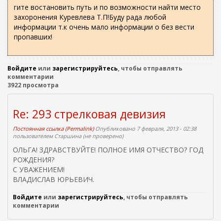
о
ж
гите востановить путь и по возможности найти место
а
и
захоронения Куревлева Т.П!Буду рада любой
н
с
информации т.к очень мало информации о без вести
и
пропавших!
к
ю
а
Войдите
или
зарегистрируйтесь
, чтобы отправлять
комментарии
3922 просмотра
Re: 293 стрелковая девизия
Постоянная ссылка (Permalink)
Опубликовано 7 февраля, 2013 - 02:38
пользователем
Старшина (не проверено)
ОЛЬГА! ЗДРАВСТВУЙТЕ! ПОЛНОЕ ИМЯ ОТЧЕСТВО? ГОД
РОЖДЕНИЯ?
С УВАЖЕНИЕМ!
ВЛАДИСЛАВ ЮРЬЕВИЧ.
Войдите
или
зарегистрируйтесь
, чтобы отправлять
комментарии