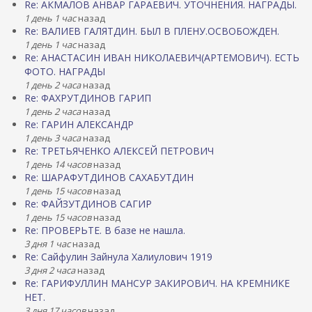
Re: АКМАЛОВ АНВАР ГАРАЕВИЧ. УТОЧНЕНИЯ. НАГРАДЫ.
1 день 1 час
назад
Re: ВАЛИЕВ ГАЛЯТДИН. БЫЛ В ПЛЕНУ.ОСВОБОЖДЕН.
1 день 1 час
назад
Re: АНАСТАСИН ИВАН НИКОЛАЕВИЧ(АРТЕМОВИЧ). ЕСТЬ
ФОТО. НАГРАДЫ
1 день 2 часа
назад
Re: ФАХРУТДИНОВ ГАРИП
1 день 2 часа
назад
Re: ГАРИН АЛЕКСАНДР
1 день 3 часа
назад
Re: ТРЕТЬЯЧЕНКО АЛЕКСЕЙ ПЕТРОВИЧ
1 день 14 часов
назад
Re: ШАРАФУТДИНОВ САХАБУТДИН
1 день 15 часов
назад
Re: ФАЙЗУТДИНОВ САГИР
1 день 15 часов
назад
Re: ПРОВЕРЬТЕ. В базе не нашла.
3 дня 1 час
назад
Re: Сайфулин Зайнула Халиулович 1919
3 дня 2 часа
назад
Re: ГАРИФУЛЛИН МАНСУР ЗАКИРОВИЧ. НА КРЕМНИКЕ
НЕТ.
3 дня 17 часов
назад