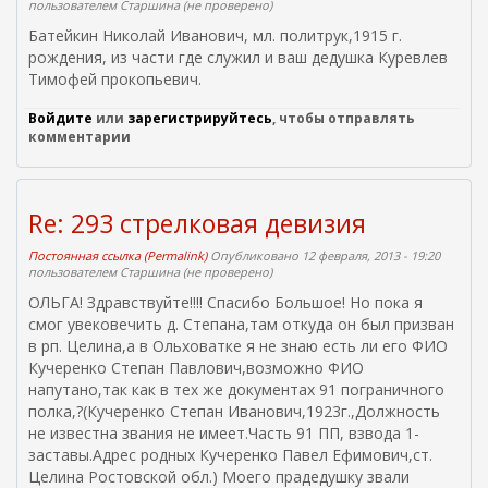
пользователем
Старшина (не проверено)
Батейкин Николай Иванович, мл. политрук,1915 г.
рождения, из части где служил и ваш дедушка Куревлев
Тимофей прокопьевич.
Войдите
или
зарегистрируйтесь
, чтобы отправлять
комментарии
Re: 293 стрелковая девизия
Постоянная ссылка (Permalink)
Опубликовано 12 февраля, 2013 - 19:20
пользователем
Старшина (не проверено)
ОЛЬГА! Здравствуйте!!!! Спасибо Большое! Но пока я
смог увековечить д. Степана,там откуда он был призван
в рп. Целина,а в Ольховатке я не знаю есть ли его ФИО
Кучеренко Степан Павлович,возможно ФИО
напутано,так как в тех же документах 91 пограничного
полка,?(Кучеренко Степан Иванович,1923г.,Должность
не известна звания не имеет.Часть 91 ПП, взвода 1-
заставы.Адрес родных Кучеренко Павел Ефимович,ст.
Целина Ростовской обл.) Моего прадедушку звали