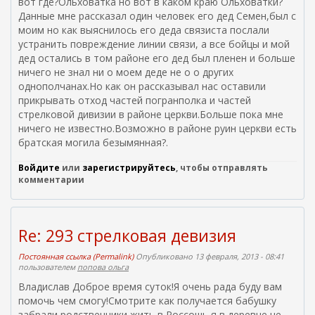
вот где?Ольховатка но вот в каком краю Ольховатки?
Данные мне рассказал один человек его дед Семен,был с
моим но как выяснилось его деда связиста послали
устранить повреждение линии связи, а все бойцы и мой
дед остались в том районе его дед был пленен и больше
ничего не знал ни о моем деде не о о других
однополчанах.Но как он рассказывал нас оставили
прикрывать отход частей погранполка и частей
стрелковой дивизии в районе церкви.Больше пока мне
ничего не известно.Возможно в районе руин церкви есть
братская могила безымянная?.
Войдите
или
зарегистрируйтесь
, чтобы отправлять
комментарии
Re: 293 стрелковая девизия
Постоянная ссылка (Permalink)
Опубликовано 13 февраля, 2013 - 08:41
пользователем
попова ольга
Владислав Доброе время суток!Я очень рада буду вам
помочь чем смогу!Смотрите как получается бабушку
забрали родственники жить в Россошь я в деревне не