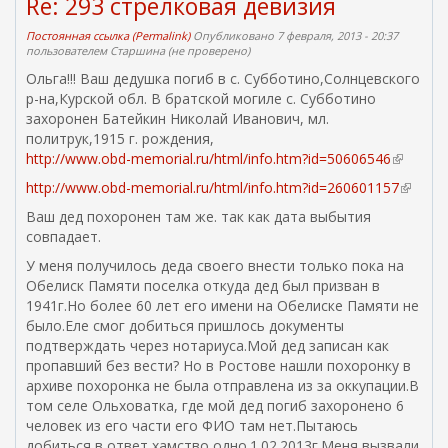
Re: 293 стрелковая девизия
Постоянная ссылка (Permalink)
Опубликовано 7 февраля, 2013 - 20:37
пользователем
Старшина (не проверено)
Ольга!!! Ваш дедушка погиб в с. Субботино,Солнцевского
р-на,Курской обл. В братской могиле с. Субботино
захоронен Батейкин Николай Иванович, мл.
политрук,1915 г. рождения,
http://www.obd-memorial.ru/html/info.htm?id=50606546
(
в
http://www.obd-memorial.ru/html/info.htm?id=260601157
(
н
в
Ваш дед похоронен там же. так как дата выбытия
е
н
совпадает.
ш
е
н
У меня получилось деда своего внести только пока на
ш
я
Обелиск Памяти поселка откуда дед был призван в
н
я
1941г.Но более 60 лет его имени на Обелиске Памяти не
я
с
было.Еле смог добиться пришлось документы
я
с
подтверждать через нотариуса.Мой дед записан как
с
ы
пропавший без вести? Но в Ростове нашли похоронку в
с
л
архиве похоронка не была отправлена из за оккупации.В
ы
к
том селе Ольховатка, где мой дед погиб захоронено 6
л
а
человек из его части его ФИО там нет.Пытаюсь
к
)
добиться в ответ хамство одно.1.02.2013г.Меня вызвали
а