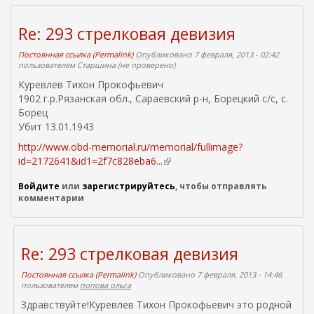
Re: 293 стрелковая девизия
Постоянная ссылка (Permalink)
Опубликовано 7 февраля, 2013 - 02:42
пользователем
Старшина (не проверено)
Куревлев Тихон Прокофьевич
1902 г.р.Рязанская обл., Сараевский р-н, Борецкий с/с, с.
Борец
Убит 13.01.1943
http://www.obd-memorial.ru/memorial/fullimage?
id=2172641&id1=2f7c828eba6...
(
в
Войдите
или
зарегистрируйтесь
, чтобы отправлять
н
комментарии
е
ш
н
я
Re: 293 стрелковая девизия
я
с
Постоянная ссылка (Permalink)
Опубликовано 7 февраля, 2013 - 14:46
пользователем
попова ольга
с
ы
Здравствуйте!Куревлев Тихон Прокофьевич это родной