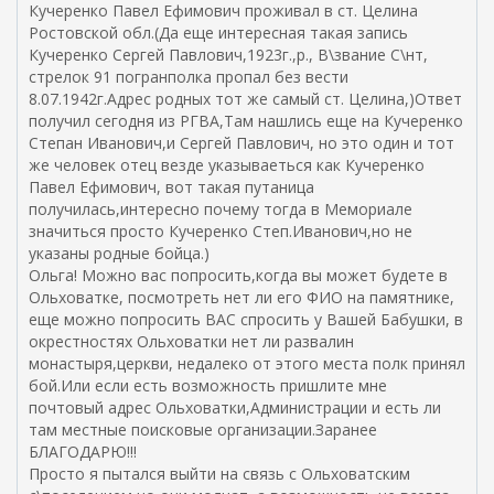
Кучеренко Павел Ефимович проживал в ст. Целина
Ростовской обл.(Да еще интересная такая запись
Кучеренко Сергей Павлович,1923г.,р., В\звание С\нт,
стрелок 91 погранполка пропал без вести
8.07.1942г.Адрес родных тот же самый ст. Целина,)Ответ
получил сегодня из РГВА,Там нашлись еще на Кучеренко
Степан Иванович,и Сергей Павлович, но это один и тот
же человек отец везде указываеться как Кучеренко
Павел Ефимович, вот такая путаница
получилась,интересно почему тогда в Мемориале
значиться просто Кучеренко Степ.Иванович,но не
указаны родные бойца.)
Ольга! Можно вас попросить,когда вы может будете в
Ольховатке, посмотреть нет ли его ФИО на памятнике,
еще можно попросить ВАС спросить у Вашей Бабушки, в
окрестностях Ольховатки нет ли развалин
монастыря,церкви, недалеко от этого места полк принял
бой.Или если есть возможность пришлите мне
почтовый адрес Ольховатки,Администрации и есть ли
там местные поисковые организации.Заранее
БЛАГОДАРЮ!!!
Просто я пытался выйти на связь с Ольховатским