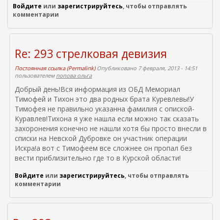
Войдите
или
зарегистрируйтесь
, чтобы отправлять
комментарии
Re: 293 стрелковая девизия
Постоянная ссылка (Permalink)
Опубликовано 7 февраля, 2013 - 14:51
пользователем
попова ольга
Добрый день!Вся информация из ОБД Мемориал
Тимофей и Тихон это два родных брата Куревлевы!У
Тимофея не правильно указанна фамилия с опиской-
Куравлев!Тихона я уже нашла если можно так сказать
захоронения конечно не нашли хотя бы просто внесли в
списки на Невской Дубровке он участник операции
Искра!а вот с Тимофеем все сложнее он пропал без
вести приблизительно где то в Курской области!
Войдите
или
зарегистрируйтесь
, чтобы отправлять
комментарии