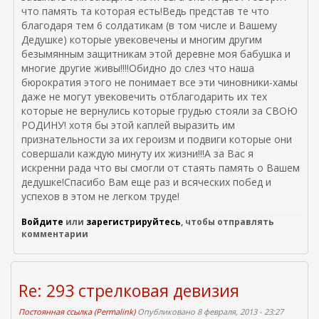
что память та которая есть!Ведь представ те что
благодаря тем 6 солдатикам (в том числе и Вашему
Дедушке) которые увековечены и многим другим
безымянным защитникам этой деревне моя бабушка и
многие другие живы!!!!Обидно до слез что наша
бюрократия этого не понимает все эти чиновники-хамы
даже не могут увековечить отблагодарить их тех
которые не вернулись которые грудью стояли за СВОЮ
РОДИНУ! хотя бы этой каплей выразить им
признательности за их героизм и подвиги которые они
совершали каждую минуту их жизни!!!А за Вас я
искренни рада что вы смогли от стаять память о Вашем
дедушке!Спасибо Вам еще раз и всяческих побед и
успехов в этом не легком труде!
Войдите
или
зарегистрируйтесь
, чтобы отправлять
комментарии
Re: 293 стрелковая девизия
Постоянная ссылка (Permalink)
Опубликовано 8 февраля, 2013 - 23:27