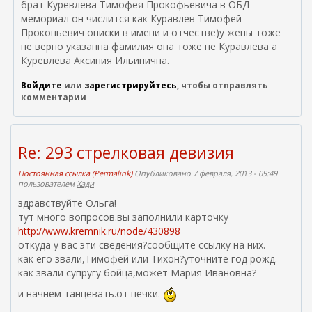
л
брат Куревлева Тимофея Прокофьевича в ОБД
к
мемориал он числится как Куравлев Тимофей
а
Прокопьевич описки в имени и отчестве)у жены тоже
)
не верно указанна фамилия она тоже не Куравлева а
Куревлева Аксиния Ильинична.
Войдите
или
зарегистрируйтесь
, чтобы отправлять
комментарии
Re: 293 стрелковая девизия
Постоянная ссылка (Permalink)
Опубликовано 7 февраля, 2013 - 09:49
пользователем
Хади
здравствуйте Ольга!
тут много вопросов.вы заполнили карточку
http://www.kremnik.ru/node/430898
откуда у вас эти сведения?сообщите ссылку на них.
как его звали,Тимофей или Тихон?уточните год рожд.
как звали супругу бойца,может Мария Ивановна?
и начнем танцевать.от печки.