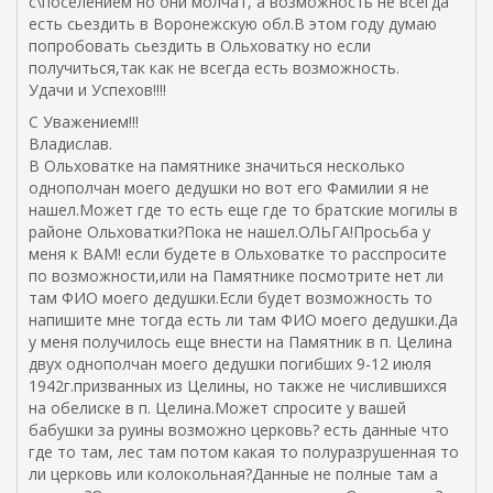
с\поселением но они молчат, а возможность не всегда
есть сьездить в Воронежскую обл.В этом году думаю
попробовать сьездить в Ольховатку но если
получиться,так как не всегда есть возможность.
Удачи и Успехов!!!!
С Уважением!!!
Владислав.
В Ольховатке на памятнике значиться несколько
однополчан моего дедушки но вот его Фамилии я не
нашел.Может где то есть еще где то братские могилы в
районе Ольховатки?Пока не нашел.ОЛЬГА!Просьба у
меня к ВАМ! если будете в Ольховатке то расспросите
по возможности,или на Памятнике посмотрите нет ли
там ФИО моего дедушки.Если будет возможность то
напишите мне тогда есть ли там ФИО моего дедушки.Да
у меня получилось еще внести на Памятник в п. Целина
двух однополчан моего дедушки погибших 9-12 июля
1942г.призванных из Целины, но также не числившихся
на обелиске в п. Целина.Может спросите у вашей
бабушки за руины возможно церковь? есть данные что
где то там, лес там потом какая то полуразрушенная то
ли церковь или колокольная?Данные не полные там а