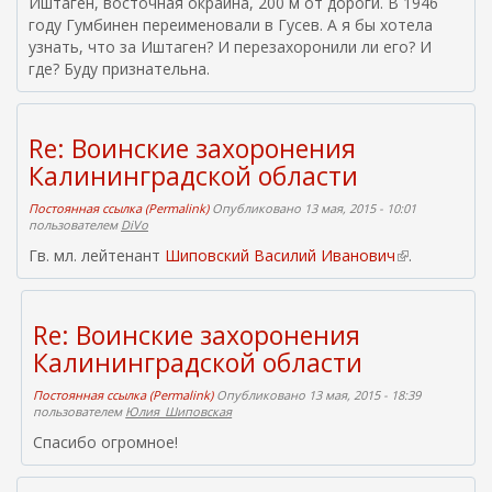
Иштаген, восточная окраина, 200 м от дороги. В 1946
году Гумбинен переименовали в Гусев. А я бы хотела
узнать, что за Иштаген? И перезахоронили ли его? И
где? Буду признательна.
Re: Воинские захоронения
Калининградской области
Постоянная ссылка (Permalink)
Опубликовано 13 мая, 2015 - 10:01
пользователем
DiVo
Гв. мл. лейтенант
Шиповский Василий Иванович
(
.
в
н
е
Re: Воинские захоронения
ш
Калининградской области
н
я
Постоянная ссылка (Permalink)
Опубликовано 13 мая, 2015 - 18:39
я
пользователем
Юлия_Шиповская
с
Спасибо огромное!
с
ы