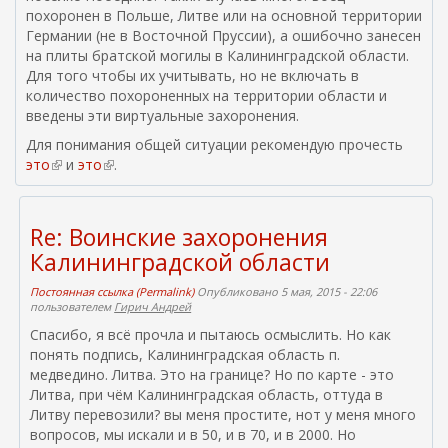
похоронен в Польше, Литве или на основной территории
Германии (не в Восточной Пруссии), а ошибочно занесен
на плиты братской могилы в Калининградской области.
Для того чтобы их учитывать, но не включать в
количество похороненных на территории области и
введены эти виртуальные захоронения.
Для понимания общей ситуации рекомендую прочесть
это
(
и
это
(
.
в
в
н
н
е
е
Re: Воинские захоронения
ш
ш
Калининградской области
н
н
я
я
Постоянная ссылка (Permalink)
Опубликовано 5 мая, 2015 - 22:06
я
я
пользователем
Гирич Андрей
с
с
Спасибо, я всё прочла и пытаюсь осмыслить. Но как
с
с
понять подпись, Калининградская область п.
ы
ы
медведино. Литва. Это на границе? Но по карте - это
л
л
Литва, при чём Калининградская область, оттуда в
к
к
Литву перевозили? вы меня простите, нот у меня много
а
а
вопросов, мы искали и в 50, и в 70, и в 2000. Но
)
)