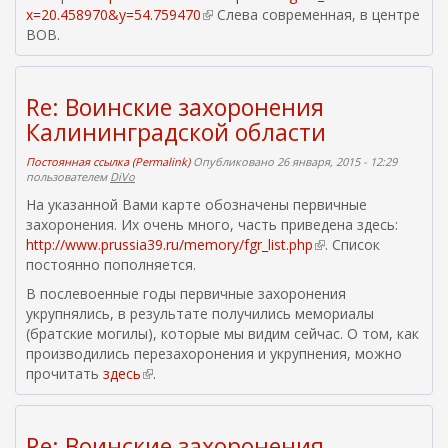
x=20.458970&y=54.759470
(
Слева современная, в центре
ВОВ.
в
н
е
ш
Re: Воинские захоронения
н
Калининградской области
я
я
Постоянная ссылка (Permalink)
Опубликовано 26 января, 2015 - 12:29
с
пользователем
DiVo
с
На указанной Вами карте обозначены первичные
ы
захоронения. Их очень много, часть приведена здесь:
л
http://www.prussia39.ru/memory/fgr_list.php
(
. Список
к
постоянно пополняется.
в
а
н
В послевоенные годы первичные захоронения
)
е
укрупнялись, в результате получились мемориалы
ш
(братские могилы), которые мы видим сейчас. О том, как
н
производились перезахоронения и укрупнения, можно
я
прочитать
здесь
(
.
я
в
с
н
с
е
Re: Воинские захоронения
ы