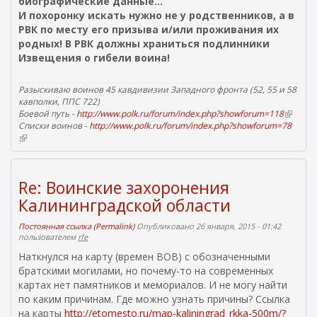
биографические данные...
И похоронку искать нужно не у родственников, а в
РВК по месту его призыва и/или проживания их
родных! В РВК должны храниться подлинники
Извещения о гибели воина!
Разыскиваю воинов 45 кавдивизии Западного фронта (52, 55 и 58
кавполки, ППС 722)
Боевой путь -
http://www.polk.ru/forum/index.php?showforum=118
(
Списки воинов -
http://www.polk.ru/forum/index.php?showforum=78
в
(
н
в
е
н
ш
е
н
Re: Воинские захоронения
ш
я
н
я
Калининградской области
я
с
я
с
Постоянная ссылка (Permalink)
Опубликовано 26 января, 2015 - 01:42
с
ы
пользователем
rfe
с
л
Наткнулся на карту (времен ВОВ) с обозначенными
ы
к
л
братскими могилами, но почему-то на современных
а
к
)
картах нет памятников и мемориалов. И не могу найти
а
по каким причинам. Где можно узнать причины? Ссылка
)
на карты
http://etomesto.ru/map-kaliningrad_rkka-500m/?