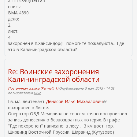
ХППГ4390(ПЭП 85
опись:
ВМА 4390
дело:
2
лист:
4
захоронен в п.Хайсиндорф -помогите пожалуйста... Где
это в Калининградской области?
Re: Воинские захоронения
Калининградской области
Постоянная ссылка (Permalink)
Опубликовано 3 мая, 2015 - 14:08
пользователем
DiVo
Гв. мл. лейтенант
Денисов Илья Михайлович
(
похоронен в Литве.
в
Оператор ОБД Мемориал не совсем точно воспроизвел
н
запись донесения о безвозвратных потерях. В графе
е
"Где похоронен" написано: в лесу ... 3 км вост. гор.
ш
Ширвинд Восточной Пруссии. Ширвинд (Кутузово)
н