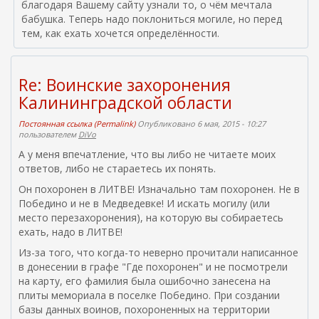
благодаря Вашему сайту узнали то, о чём мечтала
бабушка. Теперь надо поклониться могиле, но перед
тем, как ехать хочется определённости.
Re: Воинские захоронения
Калининградской области
Постоянная ссылка (Permalink)
Опубликовано 6 мая, 2015 - 10:27
пользователем
DiVo
А у меня впечатление, что вы либо не читаете моих
ответов, либо не стараетесь их понять.
Он похоронен в ЛИТВЕ! Изначально там похоронен. Не в
Победино и не в Медведевке! И искать могилу (или
место перезахоронения), на которую вы собираетесь
ехать, надо в ЛИТВЕ!
Из-за того, что когда-то неверно прочитали написанное
в донесении в графе "Где похоронен" и не посмотрели
на карту, его фамилия была ошибочно занесена на
плиты мемориала в поселке Победино. При создании
базы данных воинов, похороненных на территории