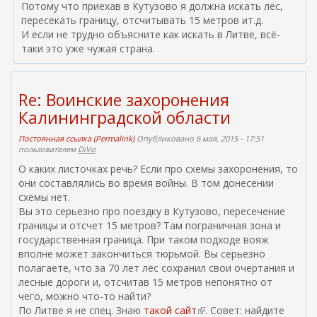
Потому что приехав в Кутузово я должна искать лес,
пересекать границу, отсчитывать 15 метров ит.д.
И если не трудно объясните как искать в Литве, всё-
таки это уже чужая страна.
Re: Воинские захоронения
Калининградской области
Постоянная ссылка (Permalink)
Опубликовано 6 мая, 2015 - 17:51
пользователем
DiVo
О каких листочках речь? Если про схемы захоронения, то
они составлялись во время войны. В том донесении
схемы нет.
Вы это серьезно про поездку в Кутузово, пересечение
границы и отсчет 15 метров? Там пограничная зона и
государственная граница. При таком подходе вояж
вполне может закончиться тюрьмой. Вы серьезно
полагаете, что за 70 лет лес сохранил свои очертания и
лесные дороги и, отсчитав 15 метров непонятно от
чего, можно что-то найти?
По Литве я не спец. Знаю
такой сайт
(
. Совет: найдите