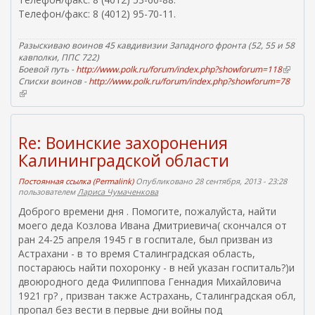
л
с
Телефон/факс: 8 (4012) 95-70-11.
д
к
ы
л
а
л
я
)
Разыскиваю воинов 45 кавдивизии Западного фронта (52, 55 и 58
к
о
кавполки, ППС 722)
а
Боевой путь -
http://www.polk.ru/forum/index.php?showforum=118
т
(
)
Списки воинов -
http://www.polk.ru/forum/index.php?showforum=78
в
п
(
н
р
в
е
а
н
ш
в
е
н
Re: Воинские захоронения
к
ш
я
н
я
и
Калининградской области
я
с
e
я
с
Постоянная ссылка (Permalink)
Опубликовано 28 сентября, 2013 - 23:28
m
с
ы
пользователем
Лариса Чумаченкова
a
с
л
i
Доброго времени дня . Помогите, пожалуйста, найти
ы
к
l
л
моего деда Козлова Ивана Дмитриевича( скончался от
а
к
)
)
ран 24-25 апреля 1945 г в госпитале, был призван из
а
Астрахани - в то время Сталинградская область,
)
постараюсь найти похоронку - в ней указан госпиталь?)и
двоюродного деда Филиппова Геннадия Михайловича
1921 гр? , призван также Астрахань, Сталинградская обл,
пропал без вести в первые дни войны под