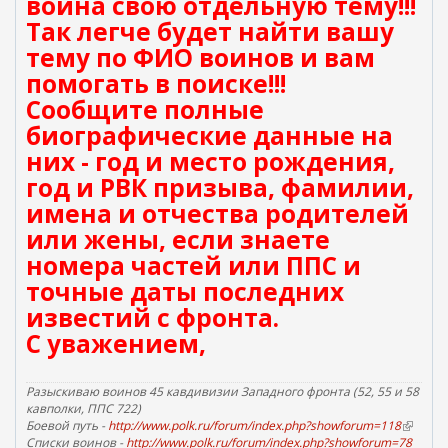
воина свою отдельную тему!!!
Так легче будет найти вашу
тему по ФИО воинов и вам
помогать в поиске!!!
Сообщите полные
биографические данные на
них - год и место рождения,
год и РВК призыва, фамилии,
имена и отчества родителей
или жены, если знаете
номера частей или ППС и
точные даты последних
известий с фронта.
С уважением,
Разыскиваю воинов 45 кавдивизии Западного фронта (52, 55 и 58
кавполки, ППС 722)
Боевой путь -
http://www.polk.ru/forum/index.php?showforum=118
(
Списки воинов -
http://www.polk.ru/forum/index.php?showforum=78
в