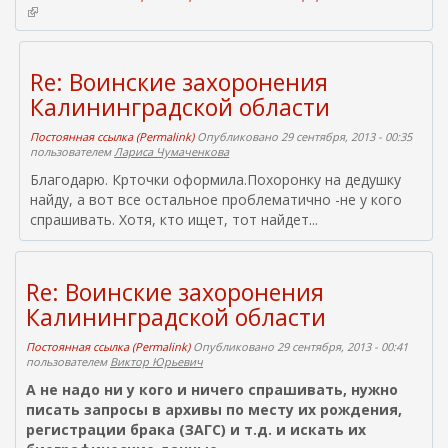
(
н
в
е
н
ш
е
н
Re: Воинские захоронения
ш
я
н
я
Калининградской области
я
с
я
с
Постоянная ссылка (Permalink)
Опубликовано 29 сентября, 2013 - 00:35
с
ы
пользователем
Лариса Чумаченкова
с
л
Благодарю. Крточки оформила.Похоронку на дедушку
ы
к
л
найду, а вот все остальное проблематично -не у кого
а
к
)
спрашивать. Хотя, кто ищет, тот найдет...
а
)
Re: Воинские захоронения
Калининградской области
Постоянная ссылка (Permalink)
Опубликовано 29 сентября, 2013 - 00:41
пользователем
Виктор Юрьевич
А не надо ни у кого и ничего спрашивать, нужно
писать запросы в архивы по месту их рождения,
регистрации брака (ЗАГС) и т.д. и искать их