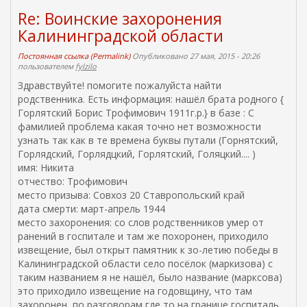
л
Re: Воинские захоронения
к
а
Калининградской области
)
Постоянная ссылка (Permalink)
Опубликовано 27 мая, 2015 - 20:26
пользователем
fylzilo
Здравствуйте! помогите пожалуйста найти
родственника. Есть информация: нашёл брата родного {
Горлятский Борис Трофимович 1911г.р.} в базе : С
фамилией проблема какая точно нет возможности
узнать так как в те времена буквы путали (Горнятский,
Горлядский, Горлядцкий, Горлятский, Голяцкий.... )
имя: Никита
отчество: Трофимович
место призыва: Совхоз 20 Ставропольский край
дата смерти: март-апрель 1944
место захоронения: со слов родственников умер от
ранений в госпитале и там же похоронен, приходило
извещение, был открыт памятник к зо-летию победы в
Калининградской области село посёлок (маркизова) с
таким названием я не нашёл, было название (марксова)
это приходило извещение на годовщину, что там
захоронен, по разговорам где то на границе госпиталь