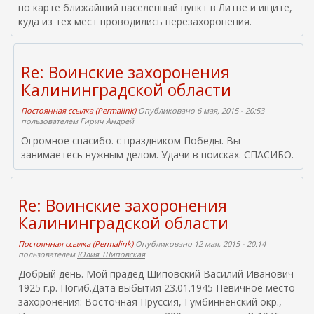
по карте ближайший населенный пункт в Литве и ищите,
в
куда из тех мест проводились перезахоронения.
н
е
ш
н
Re: Воинские захоронения
я
Калининградской области
я
с
Постоянная ссылка (Permalink)
Опубликовано 6 мая, 2015 - 20:53
с
пользователем
Гирич Андрей
ы
Огромное спасибо. с праздником Победы. Вы
л
занимаетесь нужным делом. Удачи в поисках. СПАСИБО.
к
а
)
Re: Воинские захоронения
Калининградской области
Постоянная ссылка (Permalink)
Опубликовано 12 мая, 2015 - 20:14
пользователем
Юлия_Шиповская
Добрый день. Мой прадед Шиповский Василий Иванович
1925 г.р. Погиб.Дата выбытия 23.01.1945 Певичное место
захоронения: Восточная Пруссия, Гумбинненский окр.,