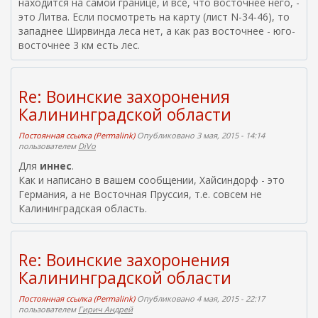
находится на самой границе, и все, что восточнее него, -
я
это Литва. Если посмотреть на карту (лист N-34-46), то
я
западнее Ширвинда леса нет, а как раз восточнее - юго-
с
восточнее 3 км есть лес.
с
ы
л
к
Re: Воинские захоронения
а
Калининградской области
)
Постоянная ссылка (Permalink)
Опубликовано 3 мая, 2015 - 14:14
пользователем
DiVo
Для
иннес
.
Как и написано в вашем сообщении, Хайсиндорф - это
Германия, а не Восточная Пруссия, т.е. совсем не
Калининградская область.
Re: Воинские захоронения
Калининградской области
Постоянная ссылка (Permalink)
Опубликовано 4 мая, 2015 - 22:17
пользователем
Гирич Андрей