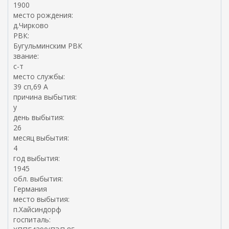
1900
место рождения:
д.Чирково
РВК:
Бугульминским РВК
звание:
с-т
место службы:
39 сп,69 А
причина выбытия:
у
день выбытия:
26
месяц выбытия:
4
год выбытия:
1945
обл. выбытия:
Германия
место выбытия:
п.Хайсиндорф
госпиталь: