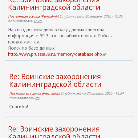
ш
Калининградской области
л
н
к
я
Постоянная ссылка (Permalink)
Опубликовано 26 января, 2015 - 12:36
а
я
пользователем
DiVo
)
с
На сегодняшний день в базу данных занесена
с
информация о 59,3 тыс. погибших воинах. Работа
ы
продолжается.
л
Поиск по базе данных:
к
http://www.prussia39.ru/memory/database.php
(
.
а
в
)
н
е
Re: Воинские захоронения
ш
Калининградской области
н
я
Постоянная ссылка (Permalink)
Опубликовано 26 января, 2015 - 14:34
я
пользователем
rfe
с
Спасибо!
с
ы
л
Re: Воинские захоронения
к
а
Калининградской области