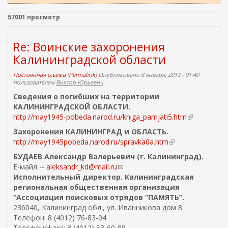
ш
)
н
57001 просмотр
я
я
Re: Воинские захоронения
с
с
Калининградской области
ы
Постоянная ссылка (Permalink)
Опубликовано 8 января, 2013 - 01:40
л
пользователем
Виктор Юрьевич
к
Сведения о погибших на территории
а
КАЛИНИНГРАДСКОЙ ОБЛАСТИ.
)
http://may1945-pobeda.narod.ru/kniga_pamjati5.htm
(
в
Захоронения КАЛИНИНГРАД и ОБЛАСТЬ.
н
http://may1945pobeda.narod.ru/spravka0a.htm
(
е
в
БУДАЕВ Александр Валерьевич (г. Калининград).
ш
н
Е-майл --
aleksandr_kd@mail.ru
(
н
е
Исполнительный директор. Калининградская
с
я
ш
региональная общественная организация
с
я
н
“Ассоциация поисковых отрядов “ПАМЯТЬ”.
ы
с
я
236040, Калининград обл., ул. Иванникова дом 8.
л
с
я
Телефон: 8 (4012) 76-83-04
к
ы
с
Телефон/факс: 8 (4012) 53-60-88.
а