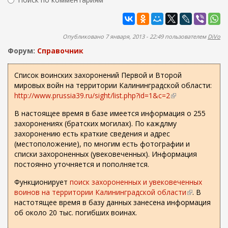
ж
м
а
Найти
а
н
и
п
Опубликовано 7 января, 2013 - 22:49 пользователем
DiVo
ю
о
Форум:
Справочник
и
с
Список воинских захоронений Первой и Второй
мировых войн на территории Калининградской области:
к
http://www.prussia39.ru/sight/list.php?id=1&c=2
(
а
в
В настоящее время в базе имеется информация о 255
н
захоронениях (братских могилах). По каждлму
е
захоронению есть краткие сведения и адрес
ш
(местоположение), по многим есть фотографии и
н
списки захороненных (увековеченных). Информация
я
постоянно уточняется и пополняется.
я
с
Функционирует
поиск захороненных и увековеченных
с
воинов на территории Калининградской области
(
. В
ы
настотящее время в базу данных занесена информация
в
л
об около 20 тыс. погибших воинах.
н
к
е
а