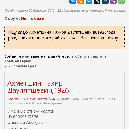
ж
а
а
п
Опубликовано 26 февраля, 2012 - 22:10 пользователем
Фирадия Гинатуллина
н
о
и
Форум:
Нет в базе
и
ю
с
Ищу дядю Ахметшина Тахира Даулятшевича,1926года
рождения,атнинского района. 1943г был призван войну.
к
а
Войдите
или
зарегистрируйтесь
, чтобы отправлять
комментарии
2696 просмотров
Ахметшин Тахир
Даулятшевич,1926
Постоянная ссылка (Permalink)
Опубликовано 14 августа, 2021 - 14:53
пользователем
Хатира Мансуровна
Именные списки частей
ID 80009547576
Фамилия Ахмедши
Имя Тагир