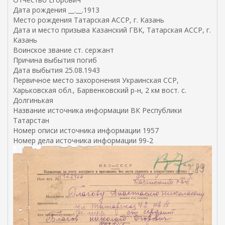
н
Дата рождения __.__.1913
я
Место рождения Татарская АССР, г. Казань
я
Дата и место призыва Казанский ГВК, Татарская АССР, г.
с
Казань
с
Воинское звание ст. сержант
ы
Причина выбытия погиб
л
Дата выбытия 25.08.1943
к
Первичное место захоронения Украинская ССР,
а
Харьковская обл., Барвенковский р-н, 2 км вост. с.
)
Долгинькая
Название источника информации ВК Республики
Татарстан
Номер описи источника информации 1957
Номер дела источника информации 99-2