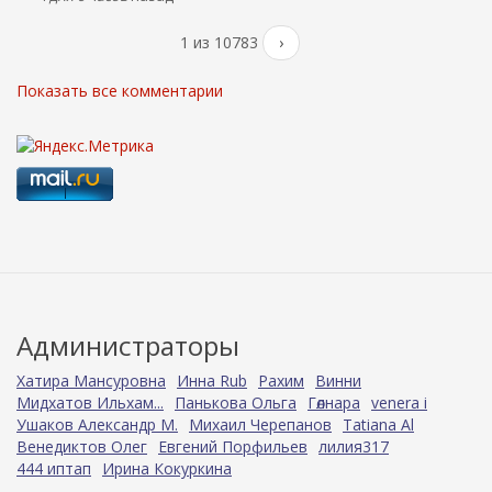
1 из 10783
›
Показать все комментарии
Администраторы
Хатира Мансуровна
Инна Rub
Рахим
Винни
Мидхатов Ильхам...
Панькова Ольга
Гөлнара
venera i
Ушаков Александр М.
Михаил Черепанов
Tatiana Al
Венедиктов Олег
Евгений Порфильев
лилия317
444 иптап
Ирина Кокуркина