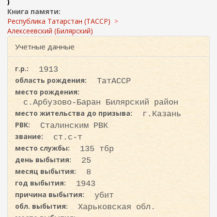
ж
)
и
а
Книга памяти:
с
н
Республика Татарстан (ТАССР)
к
и
Алексеевский (Билярский)
ю
а
Учетные данные
г.р.:
1913
область рождения:
ТатАССР
место рождения:
с.Арбузово-Баран Билярский район
место жительства до призыва:
г.Казань
РВК:
Сталинским РВК
звание:
ст.с-т
место службы:
135 тбр
день выбытия:
25
месяц выбытия:
8
год выбытия:
1943
причина выбытия:
убит
обл. выбытия:
Харьковская обл.