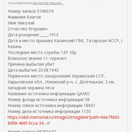
пользователем
Мидхатов Ильхам...
Номер записи 3740074
Фамилия Благов
Имя Николай
Отчество Егорович
Дата рождения __.__.1913
Дата и место призыва Казанский ГВК, Татарская АССР, г.
Казань
Последнее место службы 135 тбр
Воинское звание ст. сержант
Причина выбытия убит
Дата выбытия 25.08.1943
Первичное место захоронения Украинская ССР,
Харьковская обл., Изюмский р-н, с. Долгенькая, 2 км,
западная окраина леса
Название источника информации ЦАМО
Номер фонда источника информации 58
Номер описи источника информации 18001
Номер дела источника информации 1150
https://obd-memorial.ru/Image2/imagelink?path=66e7fdd3-
8d98-466f-9cca-34...
(
в
Номер записи 59281647