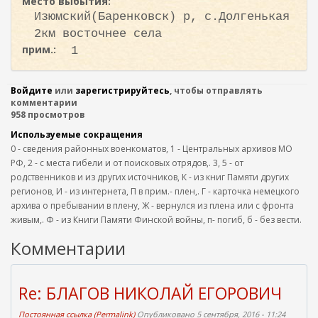
место выбытия:
Изюмский(Баренковск) р, с.Долгенькая
2км восточнее села
прим.:
1
Войдите
или
зарегистрируйтесь
, чтобы отправлять
комментарии
958 просмотров
Используемые сокращения
0 - сведения районных военкоматов, 1 - Центральных архивов МО
РФ, 2 - с места гибели и от поисковых отрядов,. 3, 5 - от
родственников и из других источников, К - из книг Памяти других
регионов, И - из интернета, П в прим.- плен,. Г - карточка немецкого
архива о пребывании в плену, Ж - вернулся из плена или с фронта
живым,. Ф - из Книги Памяти Финской войны, п- погиб, б - без вести.
Комментарии
Re: БЛАГОВ НИКОЛАЙ ЕГОРОВИЧ
Постоянная ссылка (Permalink)
Опубликовано 5 сентября, 2016 - 11:24