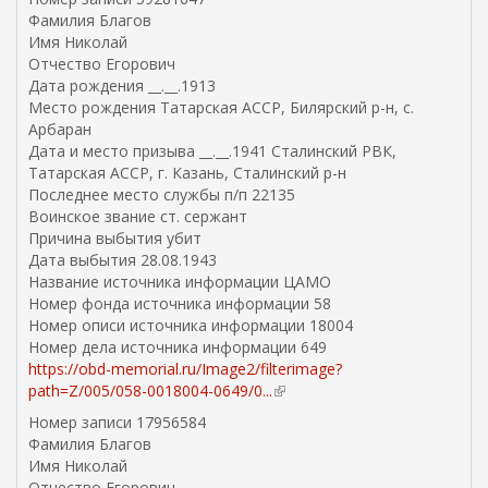
н
Фамилия Благов
е
Имя Николай
ш
Отчество Егорович
н
Дата рождения __.__.1913
я
Место рождения Татарская АССР, Билярский р-н, с.
я
Арбаран
с
Дата и место призыва __.__.1941 Сталинский РВК,
с
Татарская АССР, г. Казань, Сталинский р-н
ы
Последнее место службы п/п 22135
л
Воинское звание ст. сержант
к
Причина выбытия убит
а
Дата выбытия 28.08.1943
)
Название источника информации ЦАМО
Номер фонда источника информации 58
Номер описи источника информации 18004
Номер дела источника информации 649
https://obd-memorial.ru/Image2/filterimage?
path=Z/005/058-0018004-0649/0...
(
в
Номер записи 17956584
н
Фамилия Благов
е
Имя Николай
ш
Отчество Егорович