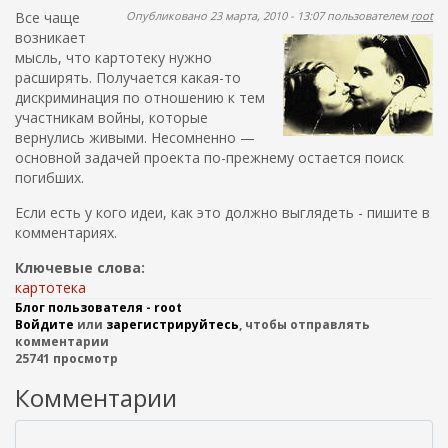
ж
п
Все чаще
Опубликовано 23 марта, 2010 - 13:07 пользователем
root
а
о
возникает
н
мысль, что картотеку нужно
и
и
расширять. Получается какая-то
ю
с
дискриминация по отношению к тем
к
участникам войны, которые
вернулись живыми. Несомненно —
а
основной задачей проекта по-прежнему остается поиск
погибших.
Если есть у кого идеи, как это должно выглядеть - пишите в
комментариях.
Ключевые слова:
картотека
Блог пользователя - root
Войдите
или
зарегистрируйтесь
, чтобы отправлять
комментарии
25741 просмотр
Комментарии