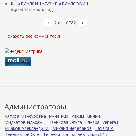
Re: АБДУЛЛИН МУЗИП АБДУЛЛОВИЧ
6 дней 12 часов
назад
‹
2 из 10782
›
Показать все комментарии
Администраторы
Хатира Мансуровна
Инна Rub
Рахим
Винни
Мидхатов Ильхам...
Панькова Ольга
Гөлнара
venera i
Ушаков Александр М.
Михаил Черепанов
Tatiana Al
Венедиктов Олег
Евгений Порфильев
лилия317