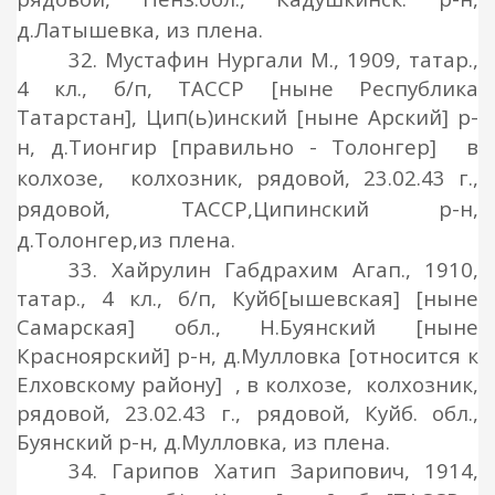
д.Латышевка,
из
плена.
32. Мустафин Нургали М., 1909, татар.,
4 кл., б/п, ТАССР [ныне Республика
Татарстан], Цип(ь)инский [ныне Арский] р-
н, д.Тионгир
[правильно - Толонгер]
в
колхозе,
колхозник, рядовой
, 23.02.43 г.,
рядовой
, ТАССР,
Ципинский р-н,
д.Толонгер,
из
плена.
33. Хайрулин Габдрахим Агап., 1910,
татар., 4 кл., б/п, Куйб[ышевская] [ныне
Самарская] обл., Н.Буянский [ныне
Красноярский] р-н, д.Мулловка [относится к
Елховскому району] , в колхозе, колхозник,
рядовой, 23.02.43 г., рядовой, Куйб. обл.,
Буянский р-н, д.Мулловка, из плена.
34. Гарипов Хатип Зарипович, 1914,