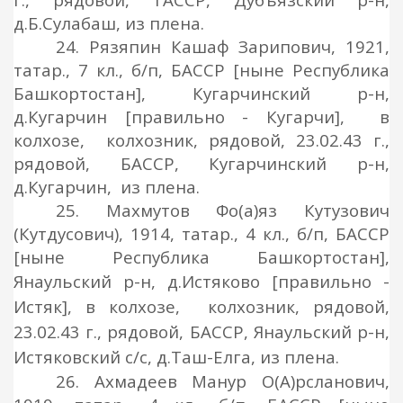
д.Б.Сулабаш, из плена.
24. Рязяпин Кашаф Зарипович, 1921,
татар., 7 кл., б/п, БАССР [ныне Республика
Башкортостан], Кугарчинский р-н,
д.Кугарчин [правильно - Кугарчи], в
колхозе, колхозник, рядовой, 23.02.43 г.,
рядовой, БАССР, Кугарчинский р-н,
д.Кугарчин, из плена.
25. Махмутов Фо(а)яз Кутузович
(Кутдусович), 1914, татар., 4 кл., б/п, БАССР
[ныне Республика Башкортостан],
Янаул
ь
ский р-н, д.Истяково [правильно -
Истяк], в колхозе, колхозник, рядовой,
23.02.43 г., рядовой, БАССР, Янаул
ь
ский р-н,
Истяковский с/с, д.Таш-Елга, из плена.
26. Ахмадеев Манур О(А)рсланович,