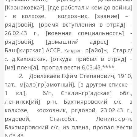
[Казнаковка?], [где работал и кем
до войны
]
- в колхозе,
колхозник,
[з
вание
] –
ряд
[
овой
], [время вступления в отряд] –
2
6
.02.43 г.,
[военная специальност
ь
] -
ряд
[
овой
], [домашний адрес]
-
Баш[кирская] АССР,
р[айо]
н
,
Стар.с/
Кандрин.
, д.Каховская
, [
откуда прибыл в отряд
] –
с
[из]
плен
[а], пропал вести 6.03.43.****.
2.
Довлекаев Ефим Степанович, 1910,
тат.,
м
[ало]гр[амотный], [в другом списке -
1 кл.], б/п
,
Сталингр[адская] обл.,
Ленинск[ий] р-н, Бахтияровский с/с,
в
колхозе,
колхозник, рядовой
, 23.02.43 г.,
рядовой
, Стал.обл., Ленинск.р-н,
Бахтияровский с/с, из
плена,
пропал вести
6.03.43.