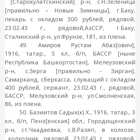
[Старокулатскинский] р-н, с.Н.Зеленица
[правильно – Новые Зимницы], г.Баку,
пекарь с окладом 300 рублей,
рядовой,
23.02.43 г., рядовой,
АзССР, г.Баку,
Сталинский р-н, ул.Фрунзе, 181, из плена.
49. Амиров Рустам Абаз[ович],
1916,
татар., 5 кл., б/п, БАССР [ныне
Республика Башкортостан], Мелеузовский
р-н, с.Зерга
[правильно - Зирган]
,
Самарканд, сберкасса, служащий с окладом
400 рублей, сержант, 23.02.43 г., рядовой,
БАССР, Мелузовский р-н, ул.Смолненская,
86, из плена
.
50. Базиитов Садых(к) Х., 1916,
татар., 3
кл., б/п, Пенз
[енская] обл., Городищенский
р-н, ст.Чаадаевка, с.В.Разяп, в колхозе
,
колхозник, рядовой, 23.02.43 г., рядовой,