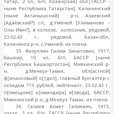
татар., 2 кл., б/п, Казан
[
ская
]
обл.
[ТАССР -
ныне Республика Татарстан]
, Калининский
[ныне Актанышский]
р-н, Азаевский
[Адаевский?]
с/с, д.Уменей
[Улиманово –
Олы Им
н?]
, в колхозе, колхозник, рядовой,
23.02.43 г., рядовой, Казан.обл.,
Калининск.р-н, с.Уменей, из плена.
35. Фазуллин Галим Зинатович, 1917,
башкир, 10 кл., б/п, БАССР [ныне
Республика Башкортостан], Миякинский р-
н, д.Менеуз-Тамак, обл
[астной]
ф
[инансовый]
о
[тдел], главный бухгалтер с
окладом 715 рублей, лейтенант, 23.02.43 г.,
п[омощник] к[омандира] в[звода],
БАССР,
Миякинский р-н, д.Менеуз-Тамак, из плена.
36. Галиев Ахмет Галиевич, 1913,
татар., 3 кл., б/п, ТАССР [ныне Республика