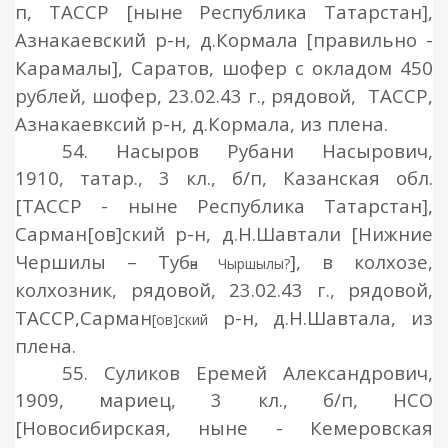
п, ТАССР [ныне Республика Татарстан],
Азнакаевский р-н, д.Кормала
[правильно -
Карамалы],
Саратов, шофер с окладом 450
рублей, шофер, 23.02.43 г., рядовой, ТАССР,
Азнакаевксий р-н, д.Кормала, из плена
.
54. Насыров Рубани Насырович,
1910,
татар., 3 кл., б/п, Казанская обл.
[ТАССР - ныне Республика Татарстан],
Сарман
[ов]ский
р-н, д.Н.Шавтали
[Нижние
Чершилы – Туб
]
, в колхозе,
ән Чыршылы?
колхозник, рядовой, 23.02.43 г., рядовой,
ТАССР,
Сарман
р-н, д.Н.Шавтала, из
[ов]ский
плена
.
55. Суликов Еремей Александрович,
1909, мариец,
3 кл., б/п, НСО
[Новосибирская, ныне - Кемеровская