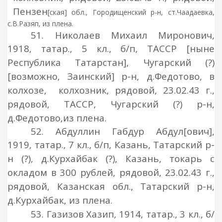
Пензен
[ская] обл., Городищенский р-н, ст.Чаадаевка,
с.В.Разяп, из плена.
51. Николаев Михаил Миронович,
1918,
татар., 5 кл., б/п, ТАССР [ныне
Республика Татарстан], Чугарский (?)
[возможно,
Заинский] р-н, д.Федотово, в
колхозе, колхозник, рядовой, 23.02.43 г.,
рядовой, ТАССР, Чугарский (?) р-н,
д.Федотово,
из плена.
52. Абдуллин Габдур Абдул[ович],
1919,
татар., 7 кл., б/п, Казань, Татарский р-
н (?), д.Курхайбак (?), Казань, токарь с
окладом в 300 рублей, рядовой, 23.02.43 г.,
рядовой, Казанская обл., Татарский р-н,
д.Курхайбак, из плена
.
53. Газизов Хазип, 1914,
татар., 3 кл., б/