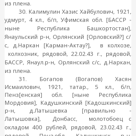
из
плена.
30. Калимулин Хазис Хайбулович, 1921,
удмурт, 4 кл., б/п, Уфимская обл.
[БАССР -
ныне Республика Башкортостан],
Янаульский р-н, Орлянский [Орловский?
]
с/
с, д.Наркан [Карман-Актау?
]
,
в колхозе,
колхозник, рядовой
, 22.02.43 г.,
рядовой
,
БАССР, Янаул.р-н
,
Орлянский с/с, д.Наркан,
из
плена.
31. Богапов (Вогапов) Хасян
Исмаилович, 1921, татар., 5 кл., б/п,
Пенз[енская] обл. [ныне Республика
Мордовия], Кадушкинский [Кадошкинский]
р-н, д.Латышевка [правильно -
Латышовка],
Донбасс,
молотобоец с
окладом 400 рублей
, рядовой
, 23.02.43 г.,
рядовой
, Пенз.обл., Кадушкинск. р-н,