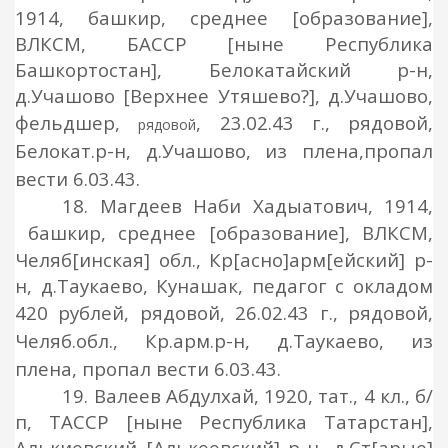
1914, башкир, среднее [образование],
ВЛКСМ, БАССР [ныне Республика
Башкортостан], Белокатайский р-н,
д.Учашово [Верхнее Утяшево?], д.Учашово,
фельдшер,
, 23.02.43 г.,
рядовой
,
рядовой
Белокат.р-н, д.Учашово, из
плена,
пропал
вести 6.03.43.
18. Магдеев Наби Хадыатович, 1914,
башкир, среднее [образование], ВЛКСМ,
Челяб[инская] обл., Кр[асно]арм[ейский] р-
н, д.Таукаево, Кунашак, педагог с окладом
420 рублей,
рядовой
, 2
6
.02.43 г.,
рядовой
,
Челяб.обл., Кр.арм.р-н, д.Таукаево, из
плена, пропал вести 6.03.43.
19. Валеев Абдулхай, 1920, тат., 4 кл., б/
п, ТАССР [ныне Республика Татарстан],
Алькиевский [Алькеевский] р-н, д.Ст[арые]