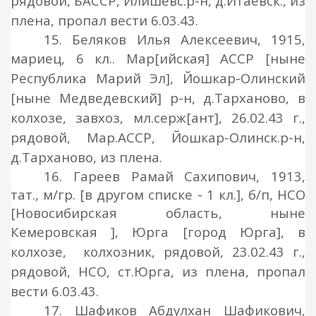
рядовой
, БАССР, Илишевс.р-н, д.Итаевск., из
плена,
пропал вести 6.03.43.
15. Беляков Илья Алексеевич, 1915,
мариец, 6 кл.. Мар
[ийская]
АССР
[ныне
Республика Марий Эл]
, Йошкар-Олинский
[ныне Медведевский]
р-н, д.Тарханово, в
колхозе, завхоз, мл.серж
[ант], 2
6
.02.43 г.,
рядовой, Мар.АССР, Йошкар-Олинск.р-н,
д.Тарханово, из плена.
16. Гареев Рамай Сахипович, 1913,
тат., м/гр. [в другом списке - 1 кл.], б/п, НСО
[Новосибирская область, ныне
Кемеровская ], Юрга [город Юрга],
в
колхозе,
колхозник, рядовой
, 23.02.43 г.,
рядовой
, НСО, ст.Юрга, из
плена,
пропал
вести 6.03.43.
17. Шафиков Абдулхан Шафикович,