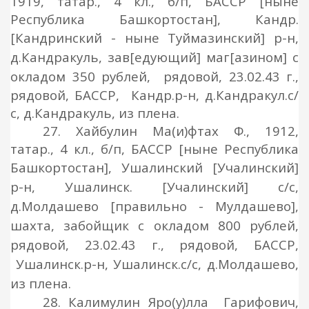
1919, татар., 4 кл., б/п, БАССР [ныне
Республика Башкортостан], Кандр.
[Кандринский - ныне Туймазинский]
р-н,
д.Кандракуль, зав
[едующий] маг[азином] с
окладом 350 рублей
, рядовой, 23.02.43 г.,
рядовой, БАССР, Кандр.р-н, д.Кандракул.с/
с, д.Кандракуль, из плена.
27. Хайбулин Ма(и)фтах Ф., 1912,
татар., 4 кл., б/п, БАССР [ныне Республика
Башкортостан], Ушалинский
[Учалинский
]
р-н, Ушалинск.
[Учалинский
] с/с,
д.Молдашево
[правильно - Мулдашево
],
шахта, забойщик с окладом 800 рублей,
рядовой, 23.02.43 г., рядовой, БАССР,
Ушалинск.р-н, Ушалинск.с/с, д.Молдашево,
из плена.
28. Калимулин Яро(у)лла Гарифович,