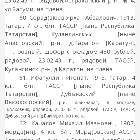
23.02.43 г., рядовой,
Астраханский р-н, № 4,
ул.Батуми, из плена.
60. Серад(з)еев Ярхан Абзалович, 1913,
татар., 7 кл., б/п, ТАССР [ныне Республика
Татарстан], Кулангинск
[ныне
[ий]
Апастовский]
р-н, д.Каратон
[Каратун]
,
г.Грозный, шофер с окладом 450 рублей,
рядовой, 23.02.43 г., рядовой,
ТАССР,
Кулангинск
.
р-н, д.Каратон, из плена
.
61. Ифатуллин Игенат, 1913,
татар., 4
кл., б/п, ТАССР [ныне Республика
Татарстан], Дубъязский
[ныне
Высокогорский]
р-н, д.Бикнарат, в колхозе,
колхозник, рядовой, 23.02.43 г., рядовой, ТАССР, ТААСР,
Дубъязский р-н, д.Бикнарат, из плена.
62. Качалов Михаил Иванович, 1907,
мордв
[ин], 4 кл.,
б/п, Морд
[овская] АССР,