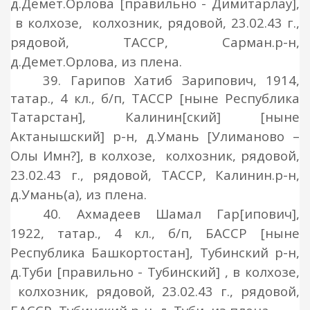
д.Демет.Орлова [правильно - Димитарлау],
в колхозе, колхозник, рядовой, 23.02.43 г.,
рядовой, ТАССР, Сарман.р-н,
д.Демет.Орлова, из плена.
39. Гарипов Хатиб Зарипович, 1914,
татар., 4 кл., б/п, ТАССР [ныне Республика
Татарстан], Калинин
[ский] [ныне
Актанышский]
р-н, д.Умань
[Улиманово –
Олы Им
н?]
, в колхозе, колхозник, рядовой,
23.02.43 г., рядовой, ТАССР, Калинин.р-н,
д.Умань(а), из плена.
40. Ахмадеев Шамал Гар
[ипович]
,
1922, татар., 4 кл., б/п, БАССР [ныне
Республика Башкортостан], Тубинский р-н,
д.Туби
[правильно - Тубинский]
, в колхозе,
колхозник, рядовой, 23.02.43 г., рядовой,