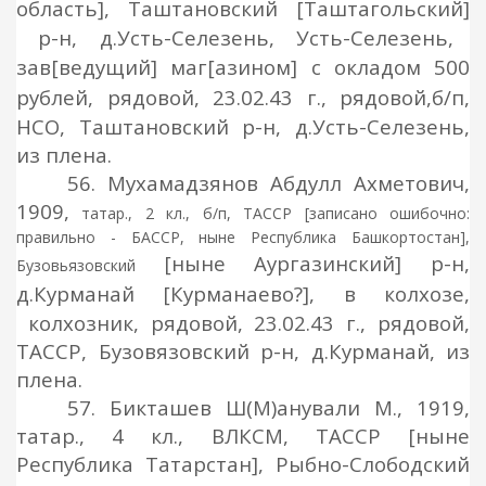
область]
, Таштановский
[Таштагольский]
р-н, д.Усть-Селезень, Усть-Селезень,
зав
[ведущий]
маг
[азином] с окладом 500
рублей,
рядовой, 23.02.43 г., рядовой,
б/п,
НСО, Таштановский р-н, д.Усть-Селезень,
из плена.
56. Мухамадзянов Абдулл Ахметович,
1909,
татар., 2 кл., б/п, ТАССР [записано ошибочно:
правильно - БАССР, ныне Республика Башкортостан],
[ныне Аургазинский]
р-н,
Бузовьязовский
д.Курманай
[
Курманаево?
]
, в колхозе,
колхозник, рядовой, 23.02.43 г., рядовой,
ТАССР, Бузовязовский р-н, д.Курманай, из
плена.
57. Бикташев Ш(М)анували М., 1919,
татар., 4 кл., ВЛКСМ, ТАССР [ныне
Республика Татарстан], Рыбно-Слободский