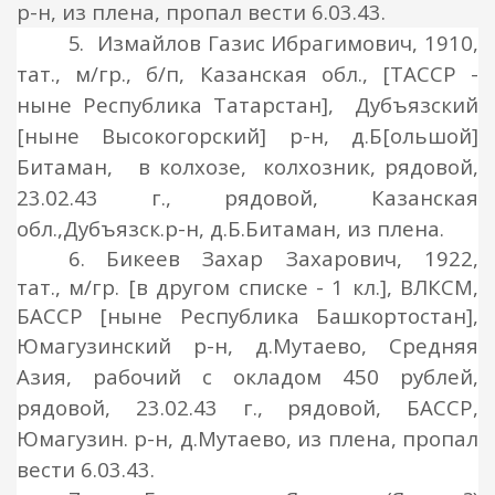
р-н
, из
плена,
пропал вести 6.03.43.
5.
Измайлов Газис Ибрагимович, 1910,
тат., м/гр., б/п, Казанская обл., [ТАССР -
ныне Республика Татарстан], Дубъязский
[ныне Высокогорский]
р-н, д.Б
[ольшой]
Битаман, в колхозе,
колхозник, рядовой
,
23.02.43 г.,
рядовой
, Казанская
обл.,
Дубъязск.
р-н, д.Б.Битаман
, из
плена.
6.
Бикеев Захар Захарович, 1922,
тат., м/гр. [в другом списке - 1 кл.], ВЛКСМ,
БАССР [ныне Республика Башкортостан],
Юмагузинский р-н
, д.Мутаево, Средняя
Азия, рабочий с окладом 450 рублей,
рядовой
, 23.02.43 г.,
рядовой
, БАССР,
Юмагузин. р-н
, д.Мутаево,
из
плена,
пропал
вести 6.03.43.