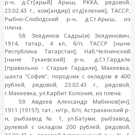
р-н, д.Ст
[ар
ый
]
Арыш, РККА, рядовой,
23.02.43 г., ком
[андир] отд[еления]
, ТАССР,
Рыбно-Слободский р-н, д.Ст.Арыш, из
плена.
58. Зеядинов Садры(и) Зеядинович,
1914, татар., 4 кл., б/п, ТАССР [ныне
Республика Татарстан], Наб.Челнинский
[
ныне Тукаевский
]
р-н, д.Ст.Гардале
[
правильно - Старые Гардали
]
, Макеевка,
шахта “София”, породчик с окладом в 400
рублей, рядовой, 23.02.43 г., рядовой,
г.Макеевка, ул.Карбит Колония, из плена.
59. Авдеев Александр Мабинов
[ич],
1911 (1915?), тат., н/гр., б/п, Астраханский р-
н, рыбзавод № 1, ул.Батуми, рыбзавод,
рулевой с окладом 200 рублей,
рядовой,