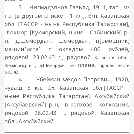
3.
Нигмадзянов Газьяд, 1911, тат.,
м/
гр. [в другом списке - 1 кл.], б/п
Казанская
,
обл. [ТАССР - ныне Республика Татарстан],
Кокмор [Кукморский, ныне - Сабинский] р-
н, д.Шемордан, Шемордан, п[омощник]
машин[иста] с окладом 400 рублей,
рядовой
, 23.02.43 г.,
рядовой
, Казанская обл.,
плена,
Кокморск.р-н , д.Шемордан, из
пропал вести
6.03.43.
4.
Убейкин Федор Петрович, 1920,
чуваш, 3
кл.,
, Казанская обл.
[ТАССР -
б/п
ныне Республика Татарстан],
Аксубайский
[Аксубаевский]
р-н, в колхозе,
колхозник,
рядовой
, 2
6
.02.43 г.,
рядовой
,
Казанская
обл.
,
Аксубайский
____________________________________________________