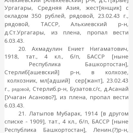
Ургагары, Средняя Азия, жест[янщик] с
окладом 350 рублей,
рядовой
, 23.02.43 г.,
рядовой
, ТАССР, Алькиевский р-н,
д.Ст.Ургагары, из плена, пропал вести
6.03.43.
20. Ахмадулин Ениет Нигаматович,
1918, тат., 4 кл., б/п, БАССР [ныне
Республика Башкортостан],
Стерлиб[ашевский] р-н,
в колхозе,
колхозник, мл
[адший]
сер
[жант], 23.02.43
г.,
, Стерлиб.р-н, Бузатов.с/с, д.Асанай
рядовой
[Учаган Асаново?], из плена, пропал вести
6.03.43.
21. Латыпов Мубарак, 1914 [в другом
списке - 1909]
, тат., 4 кл., б/п, БАССР [ныне
Республика Башкортостан], Ленин.(?)р-н,