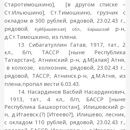
Старотимошкино]
,
[в другом списке –
Ст.Ильюшино]
, Ст.Тимошкино, грузчик с
окладом в 300 рублей, рядовой
, 23.02.43 г.,
рядовой
р-н,
, Куйб[ышевская] обл., Барышский
д.Ст.Тимошкино, из плена.
13. Сибагатуллин Гатав, 1917, тат., 2
кл., б/п, ТАССР [ныне Республика
Татарстан], Атнинский р-н, д.М[алая] Атня,
в колхозе,
колхозник, рядовой
, 23.02.43 г.,
рядовой
, ТАССР, Атнинск.р-н, д.М.Атня, из
плена,
пропал вести 6.03.43.
14. Насардинов Васбий Насардинович,
1913, тат., 4 кл., б/п, БАССР [ныне
Республика Башкортостан], Илишевский р-
н, д.Итаевск.(?) [Итеево?], Илишево, лесник,
с окладом 110 рублей,
рядовой
, 23.02.43 г.,