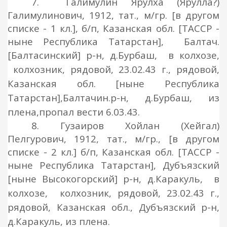
7. Галимулин Ярулха (Ярулла?)
Галимулинович, 1912, тат., м/гр. [в другом
списке - 1 кл.], б/п, Казанская обл. [ТАССР -
ныне Республика Татарстан], Балтач.
[Балтасинский]
р-н, д.Бурбаш, в колхозе,
колхозник, рядовой
, 23.02.43 г.,
рядовой
,
Казанская обл. [ныне Республика
Татарстан],
Балтачин.
р-н, д.Бурбаш
, из
плена,
пропал вести 6.03.43.
8.
Гузаиров Хойлан (Хейгал)
Пелгурович, 1912, тат., м/гр., [в другом
списке - 2 кл.] б/п, Казанская обл. [ТАССР -
ныне Республика Татарстан], Дубъязский
[ныне Высокогорский]
р-н, д.Каракуль, в
колхозе,
колхозник, рядовой
, 23.02.43 г.,
рядовой
, Казанская обл., Дубъязский
р-н,
д.Каракуль
, из
плена.