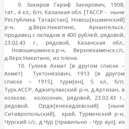
9. Закиров Гариф Закирович, 1908,
тат., 4 кл., б/п, Казанкая обл. [ТАССР - ныне
Республика Татарстан], Новош[ешминский]
р-н, д.Верх.Никитино, Архангельск,
продавец с окладом в 400 рублей,
рядовой
,
23.02.43 г.,
рядовой
, Казанская обл.,
Новошешминск.р-н, Верхнекаменск.с/с,
д.Верх.Никитино, из
плена.
10. Гулеев Ахмат [в другом списке –
Ахмет]
Туктонязович, 1913 [в другом
списке – 1915], турм[ен], 5 кл., б/п,
Турк.АССР, Аджипулакский р-н, д.Артизан,
в
колхозе,
колхозник, рядовой
, 23.02.43 г.,
рядовой
, Ордж[енекидзевский] [ныне
Ситавропольский], край
, Турменский р-н,
Чурский с/с, д.Чур
[правильно - Чур аул], из