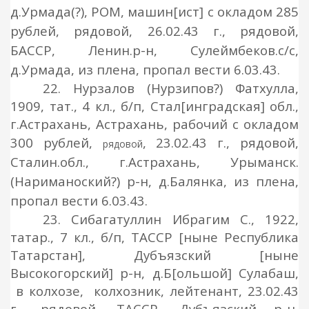
д.Урмада(?), РОМ, машин[ист] с окладом 285
рублей,
рядовой
, 2
6
.02.43 г.,
рядовой
,
БАССР, Ленин.р-н, Сулеймбеков.с/с,
д.Урмада, из плена, пропал вести 6.03.43.
22. Нурзалов (Нурзипов?) Фатхулла,
1909, тат., 4 кл., б/п, Стал[инградская] обл.,
г.Астрахань, Астрахань, рабочий с окладом
300 рублей,
, 23.02.43 г.,
рядовой,
рядовой
Сталин.обл., г.Астрахань, Урыманск.
(Нариманоский?) р-н, д.Балянка, из плена,
пропал вести 6.03.43.
23. Сибагатуллин Ибрагим С., 1922,
татар., 7 кл., б/п, ТАССР
[ныне Республика
Татарстан]
, Дубъязский [ныне
Высокогорский] р-н, д.Б[ольшой] Сулабаш,
в колхозе, колхозник, лейтенант, 23.02.43
г., рядовой, ТАССР, Дубъязский р-н,