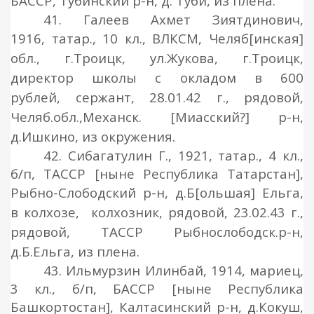
БАССР, Тубинский р-н, д. Туби, из плена.
41. Галеев Ахмет Зиятдинович,
1916, татар., 10 кл., ВЛКСМ, Челяб
[инская]
о
бл., г.Троицк, ул.Жукова, г.Троицк,
директор школы с окладом в 600
рублей, сержант, 28.01.42 г., рядовой,
Челяб.обл.,Механск.
[Миасский?]
р-н,
д.Ишкино, из окружения.
42. Сибагатулин Г., 1921, татар., 4 кл.,
б/п, ТАССР [ныне Республика Татарстан],
Рыбно-Слободский р-н, д.Б
[ольшая]
Ельга,
в колхозе, колхозник, рядовой, 23.02.43 г.,
рядовой, ТАССР Рыбнослободск.р-н,
д.Б.Ельга, из плена.
43. Ильмурзин Илинбай, 1914, мариец,
3 кл., б/п, БАССР [ныне Республика
Башкортостан], Калтасинский р-н, д.Кокуш,