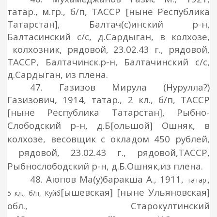
татар., м.гр., б/п, ТАССР [ныне Республика
Татарстан], Балтач(с)инский р-н,
Балтасинский с/с, д.Сардыган, в колхозе,
колхозник, рядовой, 23.02.43 г., рядовой,
ТАССР, Балтачинск.р-н, Балтачинский с/с,
д.Сардыган, из плена.
47. Газизов Мирула (Нурулла?)
Газизович, 1914, татар., 2 кл., б/п, ТАССР
[ныне Республика Татарстан], Рыбно-
Слободский р-н, д.Б
[ольшой]
Ошняк, в
колхозе, весовщик с окладом 450 рублей,
рядовой, 23.02.43 г., рядовой,
ТАССР,
Рыбнослободский р-н, д.Б.Ошняк,
из плена.
48. Аюпов Ма(у)баракша А., 1911,
татар.,
[ышевская] [ныне Ульяновская]
5 кл., б/п, Куйб
обл., Старокултинский