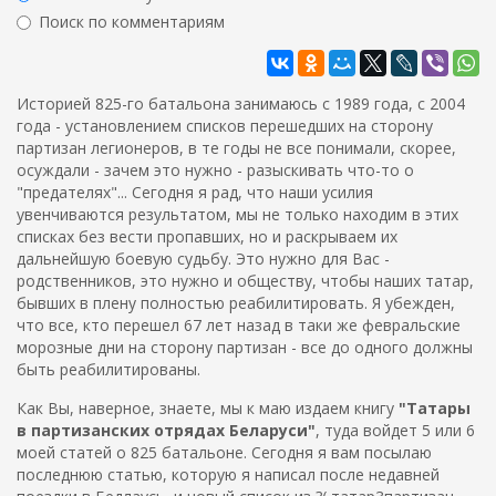
ж
р
Поиск по комментариям
а
м
н
Найти
а
и
ю
п
Историей 825-го батальона занимаюсь с 1989 года, с 2004
о
года - установлением списков перешедших на сторону
партизан легионеров, в те годы не все понимали, скорее,
и
осуждали - зачем это нужно - разыскивать что-то о
с
"предателях"... Сегодня я рад, что наши усилия
к
увенчиваются результатом, мы не только находим в этих
списках без вести пропавших, но и раскрываем их
а
дальнейшую боевую судьбу. Это нужно для Вас -
родственников, это нужно и обществу, чтобы наших татар,
бывших в плену полностью реабилитировать. Я убежден,
что все, кто перешел 67 лет назад в таки же февральские
морозные дни на сторону партизан - все до одного должны
быть реабилитированы.
Как Вы, наверное, знаете, мы к маю издаем книгу
"Татары
в партизанских отрядах Беларуси"
, туда войдет 5 или 6
моей статей о 825 батальоне. Сегодня я вам посылаю
последнюю статью, которую я написал после недавней