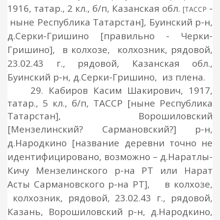
1916, татар., 2 кл., б/п, Казанская обл.
-
[ТАССР
ныне Республика Татарстан], Буинский
р-н,
д.Серки-Гришино
[правильно - Черки-
Гришино],
в колхозе,
колхозник, рядовой
,
23.02.43 г.,
рядовой
, Казанская обл.,
Буинский
р-н, д.Серки-Гришино
,
из
плена.
29. Кабиров Касим Шакирович, 1917,
татар., 5 кл., б/п, ТАССР [ныне Республика
Татарстан], Ворошиловский
[Мензелинский? Сармановский?]
р-н,
д.Народкино
[название деревни точно не
идентифицировано, возможно – д.Наратлы-
Кичу Мензелинского р-на РТ или Нарат
Асты Сармановского р-на РТ],
в колхозе,
колхозник, рядовой
, 23.02.43 г.,
рядовой
,
Казань, Ворошиловский р
-н, д.Народкино
,