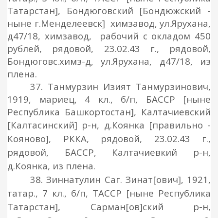
Татарстан], Бондюговский [Бондюжский -
ныне г.Менделеевск] химзавод, ул.Ярухана,
д47/18, химзавод, рабочий с окладом 450
рублей, рядовой, 23.02.43 г., рядовой,
Бондюговс.химз-д, ул.Ярухана, д47/18, из
плена.
37. Танмурзин Изият Танмурзинович,
1919, мариец, 4 кл., б/п, БАССР [ныне
Республика Башкортостан], Калтачиевский
[Калтасинский]
р-н, д.Коянка
[правильно -
Кояново]
, РККА, рядовой, 23.02.43 г.,
рядовой, БАССР, Калтачиевкий р-н,
д.Коянка, из плена.
38. Зиннатулин Саг. Зинат
[ович]
, 1921,
татар., 7 кл., б/п, ТАССР [ныне Республика
Татарстан], Сарман
[ов]
ский р-н,