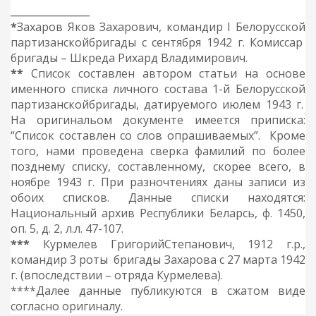
______________
*
Захаров Яков Захарович
, командир I
Белорусской
партизанской
бригады
с сентября 1942 г.
Комиссар
бригады
– Шкреда Рихард Владимирович
.
*
*
Список составлен автором статьи на основе
именного списка личного состава 1-й
Белорусской
партизанской
бригады
, датируемого июлем 1943 г.
На оригинальом документе имеется приписка:
“Список составлен со слов опрашиваемых”. Кроме
того, нами проведена сверка фамилий по более
позднему списку, составленному, скорее всего, в
ноябре 1943 г. При разночтениях даны записи из
обоих списков. Данные списки находятся:
Национальный архив Республики Беларсь, ф. 1450,
оп. 5, д. 2, л.л. 47-107.
***
Курмелев ГригорийСтепанович, 1912 г.р.,
командир 3 роты бригады Захарова с 27 марта 1942
г. (впоследствии – отряда Курмелева).
****Далее данные публикуются в сжатом виде
согласно оригиналу.