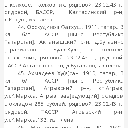
в колхозе, колхозник, рядовой, 23.02.43 г.,
рядовой, БАССР, Калтасинский р-н,
д.Кокуш, из плена.
44. Орскудинов Фатхуш, 1911, татар., 3
кл., б/п, ТАССР [ныне Республика
Татарстан], Актанышский р-н, д.Бугазино
[правильно - Буаз-Куль]
, в колхозе,
колхозник, рядовой, 23.02.43 г., рядовой,
ТАССР Актанышск.р-н, д.Бугазино, из плена.
45. Ахмадеев Ху(а)сан, 1910, татар., 3
кл., б/п, ТАССР [ныне Республика
Татарстан], Агрызский р-н, ст.Агрыз,
ул.К.Маркса, Агрыз, зав
[едующий] складом
с окладом 285 рублей,
рядовой, 23.02.43 г.,
рядовой, ТАССР, Агрызский р-н,
ул.К.Маркса,132, из плена.
46. Мухамеджанов Газис М., 1921,