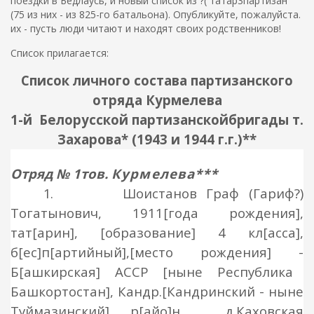
поездки в Бедлаусь, и новый список из ?( татар3партизан
(75 из них - из 825-го батальона). Опубликуйте, пожалуйста.
их - пусть люди читают и находят своих родственников!
Список прилагается:
Список личного состава партизанского
отряда Курмелева
1-й
Белорусской
партизанской
бригады т.
Захарова
* (194
3
и 1944 г.г.)**
Отряд
№ 1тов.
Курмелева
***
1.
Шоистанов Граф (Гариф?)
Тогатынович,
191
1
[года рождения],
тат[
ар
ин], [образование]
4 кл
[асса],
б[ес]п[артийный],
[место рождения]
-
Б[
аш
кирская] АССР [ныне Республика
Башкортостан],
Кандр.
[Кандринский - ныне
Туймазинский] р[айо]
н
,
д.Каховская