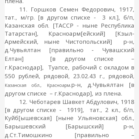
плена.
11. Горшков Семен Федорович, 1917,
тат., м/гр. [в другом списке - 3 кл.], б/п,
Казанская обл. [ТАССР - ныне Республика
Татарстан], Красноарм[ейский] [Кзыл-
Армейский, ныне Чистопольский]
р-н,
д.Чувьялтан
[правильно - Чувашский
Елтан] [в другом списке –
г.Краснодар]
, Туапсе, рабочий с окладом в
550 рублей, рядовой
, 23.02.43 г.,
рядовой
,
р-н, д.Чувьялтан
[в
Казанская обл., Красноарм.
другом списке – г.Краснодар], из
плена.
12. Чеботарев Шавкет Абдулович, 1918
[в другом списке - 1919], тат., 2 кл., б/п,
Куйб[ышевская] [ныне Ульяновская] обл.,
Барышевский [Барышский]
р-н,
д.Ст.Тимошкино
[правильно –