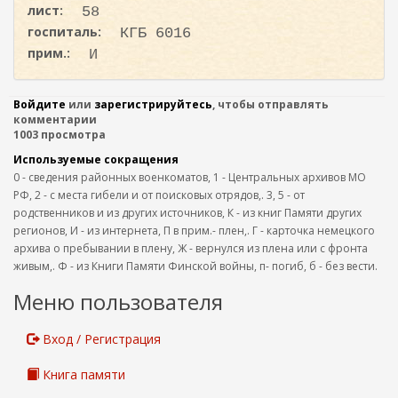
лист:
58
госпиталь:
КГБ 6016
прим.:
И
Войдите
или
зарегистрируйтесь
, чтобы отправлять
комментарии
1003 просмотра
Используемые сокращения
0 - сведения районных военкоматов, 1 - Центральных архивов МО
РФ, 2 - с места гибели и от поисковых отрядов,. 3, 5 - от
родственников и из других источников, К - из книг Памяти других
регионов, И - из интернета, П в прим.- плен,. Г - карточка немецкого
архива о пребывании в плену, Ж - вернулся из плена или с фронта
живым,. Ф - из Книги Памяти Финской войны, п- погиб, б - без вести.
Меню пользователя
Вход / Регистрация
Книга памяти