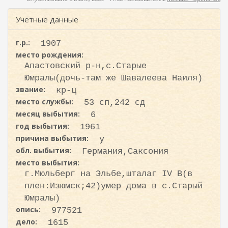
ж
о
а
Учетные данные
н
и
и
с
ю
г.р.:
1907
к
место рождения:
а
Апастовский р-н,с.Старые
Юмралы(дочь-там же Шавалеева Наиля)
звание:
кр-ц
место службы:
53 сп,242 сд
месяц выбытия:
6
год выбытия:
1961
причина выбытия:
у
обл. выбытия:
Германия,Саксония
место выбытия:
г.Мюльберг на Эльбе,шталаг IV B(в
плен:Изюмск;42)умер дома в с.Старый
Юмралы)
опись:
977521
дело:
1615