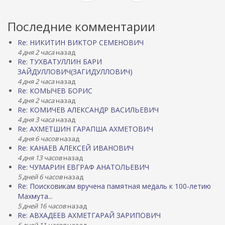
Последние комментарии
Re: НИКИТИН ВИКТОР СЕМЕНОВИЧ
4 дня 2 часа
назад
Re: ТУХВАТУЛЛИН БАРИ
ЗАЙДУЛЛОВИЧ(ЗАГИДУЛЛОВИЧ)
4 дня 2 часа
назад
Re: КОМЫЧЕВ БОРИС
4 дня 2 часа
назад
Re: КОМИЧЕВ АЛЕКСАНДР ВАСИЛЬЕВИЧ
4 дня 3 часа
назад
Re: АХМЕТШИН ГАРАПША АХМЕТОВИЧ
4 дня 6 часов
назад
Re: КАНАЕВ АЛЕКСЕЙ ИВАНОВИЧ
4 дня 13 часов
назад
Re: ЧУМАРИН ЕВГРАФ АНАТОЛЬЕВИЧ
5 дней 6 часов
назад
Re: Поисковикам вручена памятная медаль к 100-летию
Махмута...
5 дней 16 часов
назад
Re: АВХАДЕЕВ АХМЕТГАРАЙ ЗАРИПОВИЧ