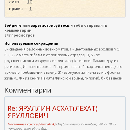
лист:
10
прим.:
1
Войдите
или
зарегистрируйтесь
, чтобы отправлять
комментарии
847 просмотров
Используемые сокращения
0 - сведения районных военкоматов, 1 - Центральных архивов МО
РФ, 2 - с места гибели и от поисковых отрядов,. 3, 5 - от
родственников и из других источников, К - из книг Памяти других
регионов, И - из интернета, П в прим.- плен,. Г - карточка немецкого
архива о пребывании в плену, Ж - вернулся из плена или с фронта
живым,. Ф - из Книги Памяти Финской войны, п- погиб, б - без вести.
Комментарии
Re: ЯРУЛЛИН АСХАТ(ЛЕХАТ)
ЯРУЛЛОВИЧ
Постоянная ссылка (Permalink)
Опубликовано 23 ноября, 2017 - 19:33
пользователем
Инна Rub