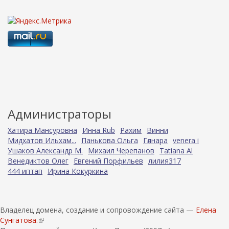
Администраторы
Хатира Мансуровна
Инна Rub
Рахим
Винни
Мидхатов Ильхам...
Панькова Ольга
Гөлнара
venera i
Ушаков Александр М.
Михаил Черепанов
Tatiana Al
Венедиктов Олег
Евгений Порфильев
лилия317
444 иптап
Ирина Кокуркина
Владелец домена, создание и сопровождение сайта —
Елена
Сунгатова.
(