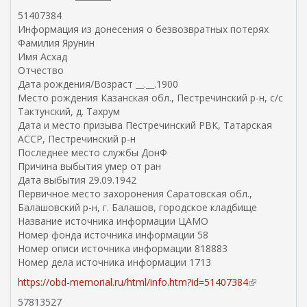
51407384
Информация из донесения о безвозвратных потерях
Фамилия Ярунин
Имя Асхад
Отчество
Дата рождения/Возраст __.__.1900
Место рождения Казанская обл., Пестречинский р-н, с/с
Тактунский, д. Тахрум
Дата и место призыва Пестречинский РВК, Татарская
АССР, Пестречинский р-н
Последнее место службы ДонФ
Причина выбытия умер от ран
Дата выбытия 29.09.1942
Первичное место захоронения Саратовская обл.,
Балашовский р-н, г. Балашов, городское кладбище
Название источника информации ЦАМО
Номер фонда источника информации 58
Номер описи источника информации 818883
Номер дела источника информации 1713
https://obd-memorial.ru/html/info.htm?id=51407384
(
в
57813527