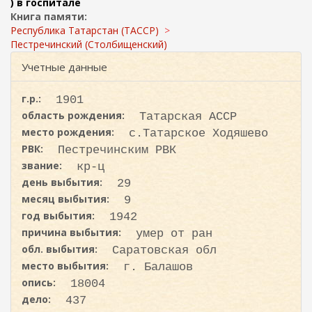
ж
) в госпитале
и
а
Книга памяти:
с
н
Республика Татарстан (ТАССР)
к
и
Пестречинский (Столбищенский)
ю
а
Учетные данные
г.р.:
1901
область рождения:
Татарская АССР
место рождения:
с.Татарское Ходяшево
РВК:
Пестречинским РВК
звание:
кр-ц
день выбытия:
29
месяц выбытия:
9
год выбытия:
1942
причина выбытия:
умер от ран
обл. выбытия:
Саратовская обл
место выбытия:
г. Балашов
опись:
18004
дело:
437