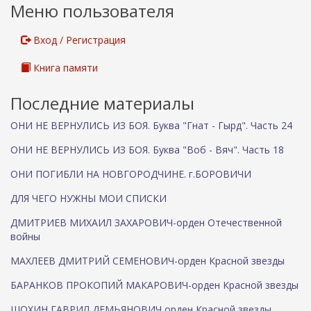
Меню пользователя
я
я
с
Вход / Регистрация
с
ы
Книга памяти
л
к
Последние материалы
а
)
ОНИ НЕ ВЕРНУЛИСЬ ИЗ БОЯ. Буква "Гнат - Гырд". Часть 24
ОНИ НЕ ВЕРНУЛИСЬ ИЗ БОЯ. Буква "Воб - Вяч". Часть 18
ОНИ ПОГИБЛИ НА НОВГОРОДЧИНЕ. г.БОРОВИЧИ
ДЛЯ ЧЕГО НУЖНЫ МОИ СПИСКИ
ДМИТРИЕВ МИХАИЛ ЗАХАРОВИЧ-орден Отечественной
войны
МАХЛЕЕВ ДМИТРИЙ СЕМЕНОВИЧ-орден Красной звезды
БАРАНКОВ ПРОКОПИЙ МАКАРОВИЧ-орден Красной звезды
ШОХИН ГАВРИЛ ДЕМЬЯНОВИЧ орден Красной звезды