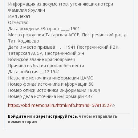
н
Информация из документов, уточняющих потери
е
Фамилия Яруллин
ш
Имя Лехат
н
Отчество
я
Дата рождения/Возраст __.__.1901
я
Место рождения Татарская АССР, Пестречинский р-н, д.
с
Тат. Ходяшево
с
Дата и место призыва __.__.1941 Пестречинский РВК,
ы
Татарская АССР, Пестречинский р-н
л
Воинское звание красноармеец
к
Причина выбытия пропал без вести
а
Дата выбытия __.12.1941
)
Название источника информации ЦАМО
Номер фонда источника информации 58
Номер описи источника информации 18004
Номер дела источника информации 437
https://obd-memorial.ru/html/info.htm?id=57813527
(
в
Войдите
или
зарегистрируйтесь
, чтобы отправлять
н
комментарии
е
ш
н