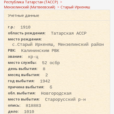
с
ж
Республика Татарстан (ТАССР)
а
к
Мензелинский (Матвеевский)
Старый Иркеняш
н
а
Учетные данные
и
ю
г.р.:
1910
область рождения:
Татарская АССР
место рождения:
с.Старый Иркеняш, Мензелинский район
РВК:
Калининским РВК
звание:
кр-ц
место службы:
52 осбр
день выбытия:
8
месяц выбытия:
2
год выбытия:
1942
причина выбытия:
б
обл. выбытия:
Новгородская
место выбытия:
Старорусский р-н
опись:
818883
дело:
1010