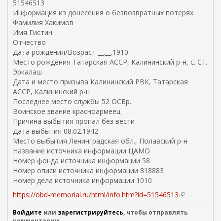
51546513
Информация из донесения о безвозвратных потерях
Фамилия Хакимов
Имя Гистин
Отчество
Дата рождения/Возраст __.__.1910
Место рождения Татарская АССР, Калининский р-н, с. Ст.
Эркалаш
Дата и место призыва Калининский РВК, Татарская
АССР, Калининский р-н
Последнее место службы 52 ОСБр.
Воинское звание красноармеец
Причина выбытия пропал без вести
Дата выбытия 08.02.1942
Место выбытия Ленинградская обл., Полавский р-н
Название источника информации ЦАМО
Номер фонда источника информации 58
Номер описи источника информации 818883
Номер дела источника информации 1010
https://obd-memorial.ru/html/info.htm?id=51546513
(
в
Войдите
или
зарегистрируйтесь
, чтобы отправлять
н
комментарии