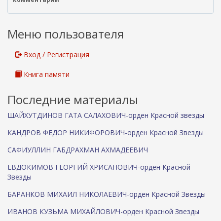
е
ш
н
Меню пользователя
я
я
с
Вход / Регистрация
с
ы
Книга памяти
л
к
Последние материалы
а
)
ШАЙХУТДИНОВ ГАТА САЛАХОВИЧ-орден Красной звезды
КАНДРОВ ФЕДОР НИКИФОРОВИЧ-орден Красной Звезды
САФИУЛЛИН ГАБДРАХМАН АХМАДЕЕВИЧ
ЕВДОКИМОВ ГЕОРГИЙ ХРИСАНОВИЧ-орден Красной
Звезды
БАРАНКОВ МИХАИЛ НИКОЛАЕВИЧ-орден Красной Звезды
ИВАНОВ КУЗЬМА МИХАЙЛОВИЧ-орден Красной Звезды