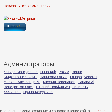
Показать все комментарии
Администраторы
Хатира Мансуровна
Инна Rub
Рахим
Винни
Мидхатов Ильхам...
Панькова Ольга
Гөлнара
venera i
Ушаков Александр М.
Михаил Черепанов
Tatiana Al
Венедиктов Олег
Евгений Порфильев
лилия317
444 иптап
Ирина Кокуркина
Владелец домена, создание и сопровождение сайта —
Елена