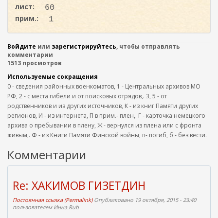
лист:
60
прим.:
1
Войдите
или
зарегистрируйтесь
, чтобы отправлять
комментарии
1513 просмотров
Используемые сокращения
0 - сведения районных военкоматов, 1 - Центральных архивов МО
РФ, 2 - с места гибели и от поисковых отрядов,. 3, 5 - от
родственников и из других источников, К - из книг Памяти других
регионов, И - из интернета, П в прим.- плен,. Г - карточка немецкого
архива о пребывании в плену, Ж - вернулся из плена или с фронта
живым,. Ф - из Книги Памяти Финской войны, п- погиб, б - без вести.
Комментарии
Re: ХАКИМОВ ГИЗЕТДИН
Постоянная ссылка (Permalink)
Опубликовано 19 октября, 2015 - 23:40
пользователем
Инна Rub