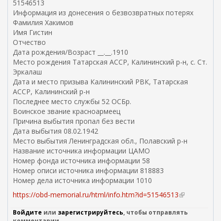
51546513
Информация из донесения о безвозвратных потерях
Фамилия Хакимов
Имя Гистин
Отчество
Дата рождения/Возраст __.__.1910
Место рождения Татарская АССР, Калининский р-н, с. Ст.
Эркалаш
Дата и место призыва Калининский РВК, Татарская
АССР, Калининский р-н
Последнее место службы 52 ОСБр.
Воинское звание красноармеец
Причина выбытия пропал без вести
Дата выбытия 08.02.1942
Место выбытия Ленинградская обл., Полавский р-н
Название источника информации ЦАМО
Номер фонда источника информации 58
Номер описи источника информации 818883
Номер дела источника информации 1010
https://obd-memorial.ru/html/info.htm?id=51546513
(
в
Войдите
или
зарегистрируйтесь
, чтобы отправлять
н
комментарии