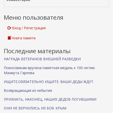
е
ш
н
Меню пользователя
я
я
с
Вход / Регистрация
с
ы
Книга памяти
л
к
Последние материалы
а
)
НАГРАДА ВЕТЕРАНОВ ВНЕШНЕЙ РАЗВЕДКИ
Поисковикам вручена памятная медаль к 100-летию
Махмута Гареева
ИЩИТЕ.ОБЯЗАТЕЛЬНО ИЩИТЕ. ВАШИ ДЕДЫ ЖДУТ.
Возвращающая из небытия
ПРИЗНАТЬ, НАКОНЕЦ, НАШИХ ДЕДОВ ПОГИБШИМИ
ОНИ НЕ ВЕРНУЛИСЬ ИЗ БОЯ. КРЫМ