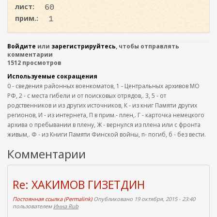
лист:
60
прим.:
1
Войдите
или
зарегистрируйтесь
, чтобы отправлять
комментарии
1512 просмотров
Используемые сокращения
0 - сведения районных военкоматов, 1 - Центральных архивов МО
РФ, 2 - с места гибели и от поисковых отрядов,. 3, 5 - от
родственников и из других источников, К - из книг Памяти других
регионов, И - из интернета, П в прим.- плен,. Г - карточка немецкого
архива о пребывании в плену, Ж - вернулся из плена или с фронта
живым,. Ф - из Книги Памяти Финской войны, п- погиб, б - без вести.
Комментарии
Re: ХАКИМОВ ГИЗЕТДИН
Постоянная ссылка (Permalink)
Опубликовано 19 октября, 2015 - 23:40
пользователем
Инна Rub