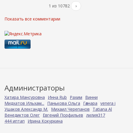
1 из 10782
›
Показать все комментарии
Администраторы
Хатира Мансуровна
Инна Rub
Рахим
Винни
Мидхатов Ильхам...
Панькова Ольга
Гөлнара
venera i
Ушаков Александр М.
Михаил Черепанов
Tatiana Al
Венедиктов Олег
Евгений Порфильев
лилия317
444 иптап
Ирина Кокуркина