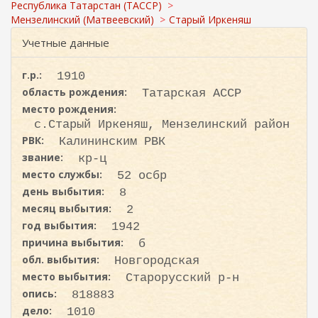
с
ж
Республика Татарстан (ТАССР)
а
к
Мензелинский (Матвеевский)
Старый Иркеняш
н
а
Учетные данные
и
ю
г.р.:
1910
область рождения:
Татарская АССР
место рождения:
с.Старый Иркеняш, Мензелинский район
РВК:
Калининским РВК
звание:
кр-ц
место службы:
52 осбр
день выбытия:
8
месяц выбытия:
2
год выбытия:
1942
причина выбытия:
б
обл. выбытия:
Новгородская
место выбытия:
Старорусский р-н
опись:
818883
дело:
1010