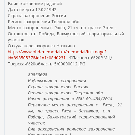
я
Воинское звание рядовой
с
Дата смерти 17.02.1942
с
Страна захоронения Россия
ы
Регион захоронения Тверская обл.
л
Место захоронения г. Ржев, 21 км, по трассе Ржев -
к
Осташков, с.п. Победа, Бахмутовский территориальный
а
участок
)
Откуда перезахоронен Ножкино
https://www.obd-memorial.ru/memorial/fullimage?
id=89850537&id1=1c08d0231...
(
Паспорта%20ВМЦ/
Тверская%20область_5/00000012.JPG
в
н
89850028
е
Информация о захоронении
ш
Страна захоронения Россия ￼
н
Регион захоронения Тверская обл.
я
Номер захоронения в ВМЦ 69-484/2014
я
Первичное место захоронения г. Ржев, 21
с
км, по трассе Ржев - Осташков, с.п.
с
Победа, Бахмутовский территориальный
ы
участок
л
Вид захоронения воинское захоронение
к