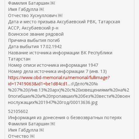
Фамилия Батаршин ￼
Имя Габдулла ￼
Отчество Хуснуллович ￼
Дата и место призыва Аксубаевский РВК, Татарская
АССР, Аксубаевский р-н
Воинское звание рядовой
Причина выбытия погиб
Дата выбытия 17.02.1942
Название источника информации ВК Республики
Татарстан
Номер описи источника информации 1947
Номер дела источника информации 7 (инв. 13)
https://www.obd-memorial.ru/memorial/fullimage?
id=17419063&id1=be1d84cd1...
(
Дело%20№
%207%20(Инв.13%20арх)%20с%20извещениями%20на%2
в
0погибших%20и%20пропавших%20без%20вести%20воен
н
нослужащих%201947%20год/00013636.jpg
е
ш
52105602
н
Информация из донесения о безвозвратных потерях
я
Фамилия Батаршин ￼
я
Имя Габдулла ￼
с
Отчество ￼