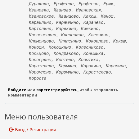
Дураково, Ерафеево, Ерофеево, Ерши,
Ивановка, Иваново, Ивановская,
Ивановское, Иванцово, Какош, Канош,
Караилино, Карамлино, Карачево,
Картолино, Карякино, Кишкино,
Клепененино, Клепенино, Клешнино,
Клименцово, Клипенино, Кокоилово, Кокош,
Кокоши, Кокошкино, Колесниково,
Кольцово, Кондраково, Конышиха,
Копогряны, Коптево, Копытиха,
Корателево, Кормино, Коровино, Коромино,
Коромлено, Коромлино, Коростелево,
Коросте
Войдите
или
зарегистрируйтесь
, чтобы отправлять
комментарии
Меню пользователя
Вход / Регистрация