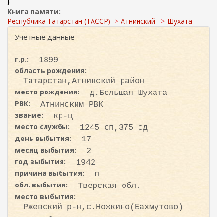
ж
)
и
а
Книга памяти:
с
н
Республика Татарстан (ТАССР)
Атнинский
Шухата
к
и
Учетные данные
ю
а
г.р.:
1899
область рождения:
Татарстан,Атнинский район
место рождения:
д.Большая Шухата
РВК:
Атнинским РВК
звание:
кр-ц
место службы:
1245 сп,375 сд
день выбытия:
17
месяц выбытия:
2
год выбытия:
1942
причина выбытия:
п
обл. выбытия:
Тверская обл.
место выбытия:
Ржевский р-н,с.Ножкино(Бахмутово)