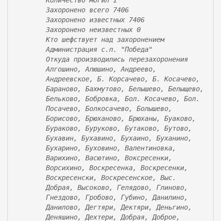
Количество могил 1
а
Захоронено всего 7406
)
Захоронено известных 7406
Захоронено неизвестных 0
Кто шефствует над захоронением
Администрация с.п. "Победа"
Откуда производились перезахоронения
Алгошино, Алюшино, Андреево,
Андреевское, Б. Корсачево, Б. Косачево,
Бараново, Бахмутово, Белышево, Белыщево,
Бельково, Бобровка, Бол. Косачево, Бол.
Посачево, Болкосачево, Болышево,
Борисово, Брюханово, Брюханы, Буаково,
Бураково, Буруково, Бутаково, Бутово,
Бухавин, Бухавино, Бухаино, Буханино,
Бухарино, Буховино, Валентиновка,
Варихино, Васютино, Воксресенки,
Ворсихино, Воскресенка, Воскресенки,
Воскресенски, Воскресенское, Выс.
Добрая, Высоково, Гелядово, Глиново,
Гнездово, Гробово, Губино, Данилино,
Данилово, Дегтяри, Дектяри, Деньгино,
Деняшино, Дехтери, Добрая, Доброе,