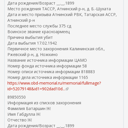
с
Дата рождения/Возраст __.__.1899
ы
Место рождения ТАССР, Атнинский р-н, д. Б.-Шухата
л
Дата и место призыва Атнинский РВК, Татарская АССР,
к
Атнинский р-н
а
Последнее место службы 375 сд
)
Воинское звание красноармеец
Причина выбытия убит
Дата выбытия 17.02.1942
Первичное место захоронения Калининская обл.,
Ржевский р-н, д. Ножкино
Название источника информации ЦАМО
Номер фонда источника информации 58
Номер описи источника информации 818883
Номер дела источника информации 1165
https://www.obd-memorial.ru/memorial/fullimage?
id=52079148&id1=902dad10d...
(
в
89850550
н
Информация из списков захоронения
е
Фамилия Батаршин ￼
ш
Имя Габдулла ￼
н
Отчество ￼
я
Дата рождения/Возраст __.__.1899