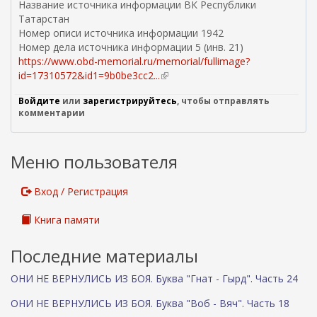
Название источника информации ВК Республики
Татарстан
Номер описи источника информации 1942
Номер дела источника информации 5 (инв. 21)
https://www.obd-memorial.ru/memorial/fullimage?
id=17310572&id1=9b0be3cc2...
(
в
Войдите
или
зарегистрируйтесь
, чтобы отправлять
н
комментарии
е
ш
н
Меню пользователя
я
я
с
Вход / Регистрация
с
ы
Книга памяти
л
к
Последние материалы
а
)
ОНИ НЕ ВЕРНУЛИСЬ ИЗ БОЯ. Буква "Гнат - Гырд". Часть 24
ОНИ НЕ ВЕРНУЛИСЬ ИЗ БОЯ. Буква "Воб - Вяч". Часть 18