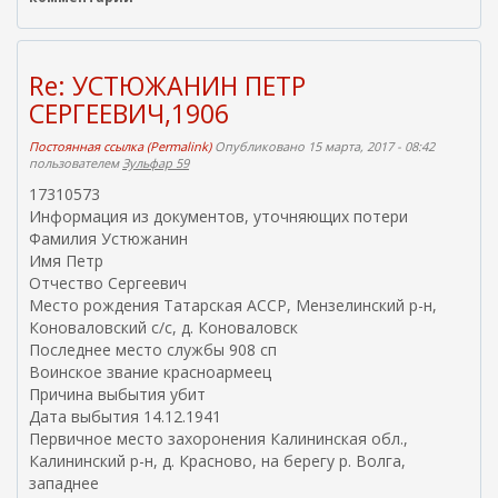
е
я
ш
с
н
с
я
ы
Re: УСТЮЖАНИН ПЕТР
я
л
СЕРГЕЕВИЧ,1906
с
к
с
а
Постоянная ссылка (Permalink)
Опубликовано 15 марта, 2017 - 08:42
ы
)
пользователем
Зульфар 59
л
17310573
к
Информация из документов, уточняющих потери
а
Фамилия Устюжанин
)
Имя Петр
Отчество Сергеевич
Место рождения Татарская АССР, Мензелинский р-н,
Коноваловский с/с, д. Коноваловск
Последнее место службы 908 сп
Воинское звание красноармеец
Причина выбытия убит
Дата выбытия 14.12.1941
Первичное место захоронения Калининская обл.,
Калининский р-н, д. Красново, на берегу р. Волга,
западнее