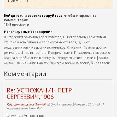
прим.:
1
Войдите
или
зарегистрируйтесь
, чтобы отправлять
комментарии
1841 просмотр
Используемые сокращения
0 - сведения районных военкоматов, 1 - Центральных архивов МО
РФ, 2 - с места гибели и от поисковых отрядов,. 3, 5 - от
родственников и из других источников, К - из книг Памяти других
регионов, И - из интернета, П в прим.- плен,. Г - карточка немецкого
архива о пребывании в плену, Ж - вернулся из плена или с фронта
живым,. Ф - из Книги Памяти Финской войны, п- погиб, б - без вести.
Комментарии
Re: УСТЮЖАНИН ПЕТР
СЕРГЕЕВИЧ,1906
Постоянная ссылка (Permalink)
Опубликовано 24 января, 2014 - 18:47
пользователем
Инна Rub
Фамилия Устюжанин