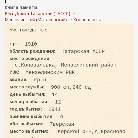
ж
)
и
а
Книга памяти:
с
н
Республика Татарстан (ТАССР)
к
и
Мензелинский (Матвеевский)
Коноваловка
ю
а
Учетные данные
г.р.:
1910
область рождения:
Татарская АССР
место рождения:
с.Коноваловка, Мензелинский район
РВК:
Мензелинским РВК
звание:
кр-ц
место службы:
908 сп,246 сд
день выбытия:
14
месяц выбытия:
12
год выбытия:
1941
причина выбытия:
п
обл. выбытия:
Тверская
место выбытия:
Тверской р-н,д.Красново