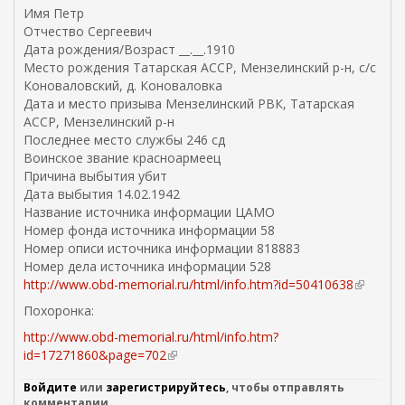
Имя Петр
Отчество Сергеевич
Дата рождения/Возраст __.__.1910
Место рождения Татарская АССР, Мензелинский р-н, с/с
Коноваловский, д. Коноваловка
Дата и место призыва Мензелинский РВК, Татарская
АССР, Мензелинский р-н
Последнее место службы 246 сд
Воинское звание красноармеец
Причина выбытия убит
Дата выбытия 14.02.1942
Название источника информации ЦАМО
Номер фонда источника информации 58
Номер описи источника информации 818883
Номер дела источника информации 528
http://www.obd-memorial.ru/html/info.htm?id=50410638
(
в
Похоронка:
н
http://www.obd-memorial.ru/html/info.htm?
е
id=17271860&page=702
(
ш
в
н
Войдите
или
зарегистрируйтесь
, чтобы отправлять
н
я
комментарии