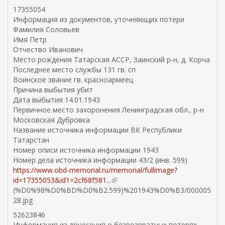
е
17355054
ш
Информация из документов, уточняющих потери
н
Фамилия Соловьев
я
Имя Петр
я
Отчество Иванович
с
Место рождения Татарская АССР, Заинский р-н, д. Корча
с
Последнее место службы 131 гв. сп
ы
Воинское звание гв. красноармеец
л
Причина выбытия убит
к
Дата выбытия 14.01.1943
а
Первичное место захоронения Ленинградская обл., р-н
)
Московская Дубровка
Название источника информации ВК Республики
Татарстан
Номер описи источника информации 1943
Номер дела источника информации 43/2 (инв. 599)
https://www.obd-memorial.ru/memorial/fullimage?
id=17355053&id1=2cf68f581...
(
(%D0%98%D0%BD%D0%B2.599)%201943%D0%B3/000005
в
28.jpg
н
е
52623846
ш
Информация из донесения о безвозвратных потерях