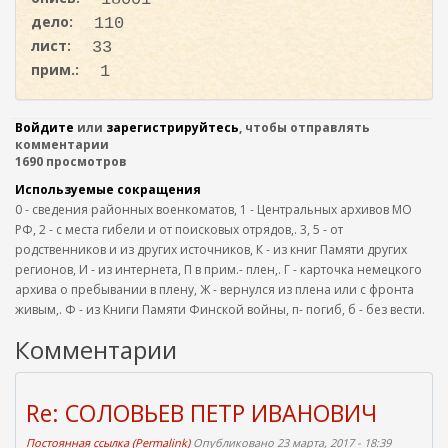
дело:
110
лист:
33
прим.:
1
Войдите
или
зарегистрируйтесь
, чтобы отправлять
комментарии
1690 просмотров
Используемые сокращения
0 - сведения районных военкоматов, 1 - Центральных архивов МО
РФ, 2 - с места гибели и от поисковых отрядов,. 3, 5 - от
родственников и из других источников, К - из книг Памяти других
регионов, И - из интернета, П в прим.- плен,. Г - карточка немецкого
архива о пребывании в плену, Ж - вернулся из плена или с фронта
живым,. Ф - из Книги Памяти Финской войны, п- погиб, б - без вести.
Комментарии
Re: СОЛОВЬЕВ ПЕТР ИВАНОВИЧ
Постоянная ссылка (Permalink)
Опубликовано 23 марта, 2017 - 18:39