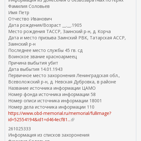
н
Фамилия Соловьев
я
Имя Петр
я
Отчество Иванович
с
Дата рождения/Возраст __.__.1905
с
Место рождения ТАССР, Заинский р-н, д. Корча
ы
Дата и место призыва Заинский РВК, Татарская АССР,
л
Заинский р-н
к
Последнее место службы 45 гв. сд
а
Воинское звание красноармеец
)
Причина выбытия убит
Дата выбытия 14.01.1943
Первичное место захоронения Ленинградская обл.,
Всеволожский р-н, д. Невская Дубровка, в районе
Название источника информации ЦАМО
Номер фонда источника информации 58
Номер описи источника информации 18001
Номер дела источника информации 110
https://www.obd-memorial.ru/memorial/fullimage?
id=52554194&id1=d464ecf81...
(
в
261025333
н
Информация из списков захоронения
е