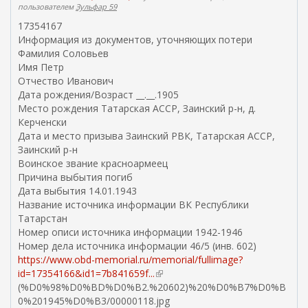
пользователем
Зульфар 59
17354167
Информация из документов, уточняющих потери
Фамилия Соловьев
Имя Петр
Отчество Иванович
Дата рождения/Возраст __.__.1905
Место рождения Татарская АССР, Заинский р-н, д.
Керченски
Дата и место призыва Заинский РВК, Татарская АССР,
Заинский р-н
Воинское звание красноармеец
Причина выбытия погиб
Дата выбытия 14.01.1943
Название источника информации ВК Республики
Татарстан
Номер описи источника информации 1942-1946
Номер дела источника информации 46/5 (инв. 602)
https://www.obd-memorial.ru/memorial/fullimage?
id=17354166&id1=7b841659f...
(
(%D0%98%D0%BD%D0%B2.%20602)%20%D0%B7%D0%B
в
0%201945%D0%B3/00000118.jpg
н