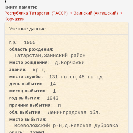
ж
)
и
а
Книга памяти:
с
н
Республика Татарстан (ТАССР)
Заинский (Акташский)
к
и
Корчажки
ю
а
Учетные данные
г.р.:
1905
область рождения:
Татарстан,Заинский район
место рождения:
д.Корчажки
звание:
кр-ц
место службы:
131 гв.сп,45 гв.сд
день выбытия:
14
месяц выбытия:
1
год выбытия:
1943
причина выбытия:
п
обл. выбытия:
Ленинградская обл.
место выбытия:
Всеволожский р-н,д.Невская Дубровка
опись:
18001