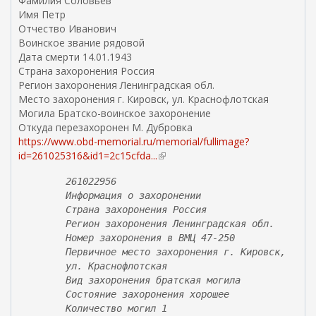
Фамилия Соловьев
ш
Имя Петр
н
Отчество Иванович
я
Воинское звание рядовой
я
Дата смерти 14.01.1943
с
Страна захоронения Россия
с
Регион захоронения Ленинградская обл.
ы
Место захоронения г. Кировск, ул. Краснофлотская
л
Могила Братско-воинское захоронение
к
Откуда перезахоронен М. Дубровка
а
https://www.obd-memorial.ru/memorial/fullimage?
)
id=261025316&id1=2c15cfda...
(
в
261022956
н
Информация о захоронении
е
Страна захоронения Россия
ш
Регион захоронения Ленинградская обл.
н
Номер захоронения в ВМЦ 47-250
я
Первичное место захоронения г. Кировск,
я
ул. Краснофлотская
с
Вид захоронения братская могила
с
Состояние захоронения хорошее
ы
Количество могил 1
л