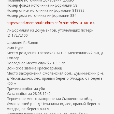
Название источника донесения ЦАМО
Номер фонда источника информации 58
Номер описи источника информации 818883
Номер дела источника информации 884
https://obd-memorial.ru/html/info.htm?id=51416618
(
в
Информация из документов, уточняющих потери
н
ID 17272100
е
Фамилия Рабилов
ш
Имя Нури
н
Место рождения Татарская АССР, Мензелинский р-н, д.
я
Товлар
я
Последнее место службы 1085 сп
с
Воинское звание красноармеец
с
Место захоронения Смоленская обл., Думиничский р-н,
ы
д. Черивишино, лес, правый берег р. Жиздра, от берега
л
400 м
к
Причина выбытия убит
а
Дата выбытия 28.08.1942
)
Первичное место захоронения Смоленская обл.,
Думиничский р-н, д. Черивишино, лес, правый берег р.
Жиздра, от берега 400 м
Название источника донесения ВК Республики