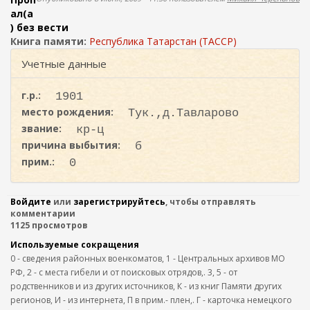
ж
о
ал(а
а
) без вести
н
и
Книга памяти:
Республика Татарстан (ТАССР)
и
с
ю
Учетные данные
к
а
г.р.:
1901
место рождения:
Тук.,д.Тавларово
звание:
кр-ц
причина выбытия:
б
прим.:
0
Войдите
или
зарегистрируйтесь
, чтобы отправлять
комментарии
1125 просмотров
Используемые сокращения
0 - сведения районных военкоматов, 1 - Центральных архивов МО
РФ, 2 - с места гибели и от поисковых отрядов,. 3, 5 - от
родственников и из других источников, К - из книг Памяти других
регионов, И - из интернета, П в прим.- плен,. Г - карточка немецкого