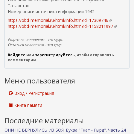
Татарстан
Номер описи источника информации 1942
https://obd-memorial.ru/html/info.htm?id=17309746
(
https://obd-memorial.ru/html/info.htm?id=1158211997
в
(
н
в
е
н
Родиться человеком - это чудо.
ш
е
Остаться человеком - это труд.
н
ш
Войдите
или
зарегистрируйтесь
, чтобы отправлять
я
н
комментарии
я
я
с
я
с
с
Меню пользователя
ы
с
л
ы
к
л
Вход / Регистрация
а
к
)
а
Книга памяти
)
Последние материалы
ОНИ НЕ ВЕРНУЛИСЬ ИЗ БОЯ. Буква "Гнат - Гырд". Часть 24