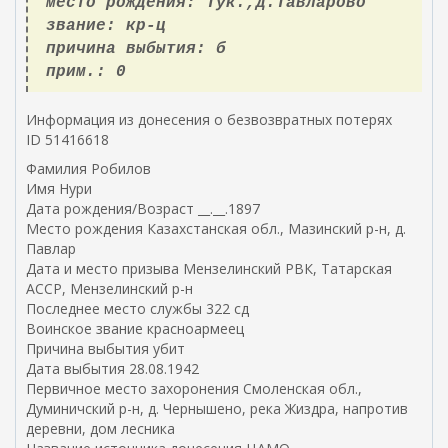
место рождения: Тук.,д.Тавларово
звание: кр-ц
причина выбытия: б
прим.: 0
Информация из донесения о безвозвратных потерях
ID 51416618
Фамилия Робилов
Имя Нури
Дата рождения/Возраст __.__.1897
Место рождения Казахстанская обл., Мазинский р-н, д.
Павлар
Дата и место призыва Мензелинский РВК, Татарская
АССР, Мензелинский р-н
Последнее место службы 322 сд
Воинское звание красноармеец
Причина выбытия убит
Дата выбытия 28.08.1942
Первичное место захоронения Смоленская обл.,
Думиничский р-н, д. Чернышено, река Жиздра, напротив
деревни, дом лесника