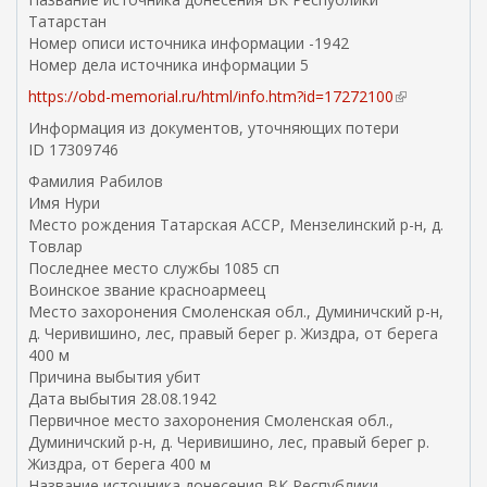
Татарстан
Номер описи источника информации -1942
Номер дела источника информации 5
https://obd-memorial.ru/html/info.htm?id=17272100
(
в
Информация из документов, уточняющих потери
н
ID 17309746
е
Фамилия Рабилов
ш
Имя Нури
н
Место рождения Татарская АССР, Мензелинский р-н, д.
я
Товлар
я
Последнее место службы 1085 сп
с
Воинское звание красноармеец
с
Место захоронения Смоленская обл., Думиничский р-н,
ы
д. Черивишино, лес, правый берег р. Жиздра, от берега
л
400 м
к
Причина выбытия убит
а
Дата выбытия 28.08.1942
)
Первичное место захоронения Смоленская обл.,
Думиничский р-н, д. Черивишино, лес, правый берег р.
Жиздра, от берега 400 м
Название источника донесения ВК Республики