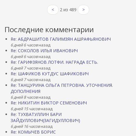
<
2 из 489
>
Последние комментарии
Re: АБДРАШИТОВ ГАЛИМЗЯН АШРАФЬЯНОВИЧ
6 дней 6 часов
назад
Re: СОКОЛОВ ИЛЬЯ ИВАНОВИЧ
6 дней 6 часов
назад
Re: ГАРИФЗЯНОВ ЛОТФИ. НАГРАДА ЕСТЬ.
6 дней 7 часов
назад
Re: ШАФИКОВ КУТДУС ШАФИКОВИЧ
6 дней 7 часов
назад
Re: ТАНЦУРИНА ОЛЬГА ПЕТРОВНА. УТОЧНЕНИЯ.
ДОПОЛНЕНИЯ
6 дней 8 часов
назад
Re: НИКИТИН ВИКТОР СЕМЕНОВИЧ
6 дней 15 часов
назад
Re: ТУХВАТУЛЛИН БАРИ
ЗАЙДУЛЛОВИЧ(ЗАГИДУЛЛОВИЧ)
6 дней 16 часов
назад
Re: КОМЫЧЕВ БОРИС