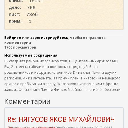
опись:
18001
дело:
766
лист:
78об
прим.:
1
Войдите
или
зарегистрируйтесь
, чтобы отправлять
комментарии
1706 просмотров
Используемые сокращения
0 - сведения районных военкоматов, 1 - Центральных архивов МО
РФ, 2 - с места гибели и от поисковых отрядов,. 3, 5 - от
родственников и из других источников, К - из книг Памяти других
регионов, И - из интернета, П в прим.- плен,. Г - карточка немецкого
архива о пребывании в плену, Ж - вернулся из плена или с фронта
живым,. Ф - из Книги Памяти Финской войны, п- погиб, б - без вести.
Комментарии
Re: НЯГУСОВ ЯКОВ МИХАЙЛОВИЧ
Постоянная ссылка (Permalink)
Опубликовано 22 марта, 2017 - 08:52