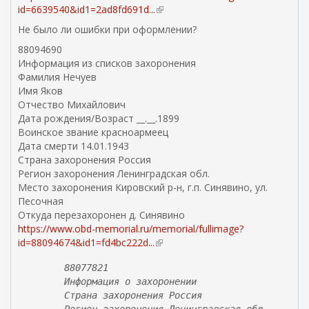
id=6639540&id1=2ad8fd691d...
(
в
Не было ли ошибки при оформлении?
н
88094690
е
Информация из списков захоронения
ш
Фамилия Нечуев
н
Имя Яков
я
Отчество Михайлович
я
Дата рождения/Возраст __.__.1899
с
Воинское звание красноармеец
с
Дата смерти 14.01.1943
ы
Страна захоронения Россия
л
Регион захоронения Ленинградская обл.
к
Место захоронения Кировский р-н, г.п. Синявино, ул.
а
Песочная
)
Откуда перезахоронен д. Синявино
https://www.obd-memorial.ru/memorial/fullimage?
id=88094674&id1=fd4bc222d...
(
в
88077821
н
Информация о захоронении
е
Страна захоронения Россия
ш