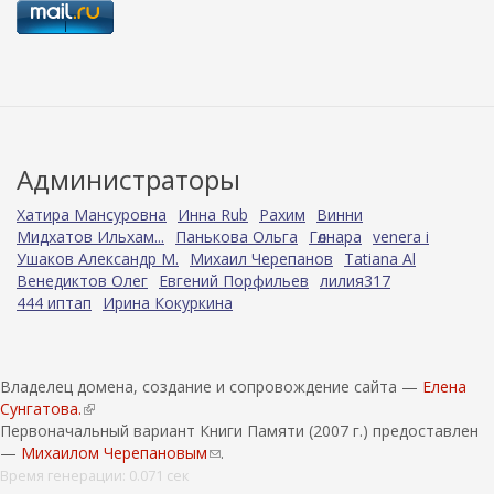
Администраторы
Хатира Мансуровна
Инна Rub
Рахим
Винни
Мидхатов Ильхам...
Панькова Ольга
Гөлнара
venera i
Ушаков Александр М.
Михаил Черепанов
Tatiana Al
Венедиктов Олег
Евгений Порфильев
лилия317
444 иптап
Ирина Кокуркина
Владелец домена, создание и сопровождение сайта —
Елена
Сунгатова.
(
Первоначальный вариант Книги Памяти (2007 г.) предоставлен
в
—
Михаилом Черепановым
н
(
.
е
с
Время генерации: 0.071 сек