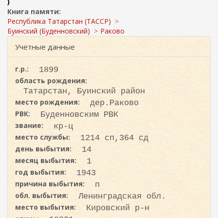
ж
)
и
а
Книга памяти:
с
н
Республика Татарстан (ТАССР)
к
и
Буинский (Буденновский)
Раково
ю
а
Учетные данные
г.р.:
1899
область рождения:
Татарстан, Буинский район
место рождения:
дер.Раково
РВК:
Буденновским РВК
звание:
кр-ц
место службы:
1214 сп,364 сд
день выбытия:
14
месяц выбытия:
1
год выбытия:
1943
причина выбытия:
п
обл. выбытия:
Ленинградская обл.
место выбытия:
Кировский р-н