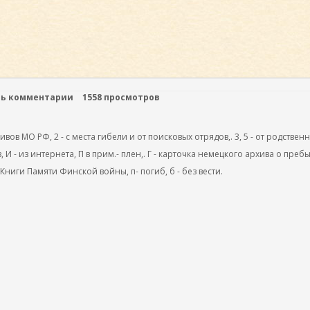
ть комментарии
1558 просмотров
ов МО РФ, 2 - с места гибели и от поисковых отрядов,. 3, 5 - от родствен
, И - из интернета, П в прим.- плен,. Г - карточка немецкого архива о преб
 Книги Памяти Финской войны, п- погиб, б - без вести.