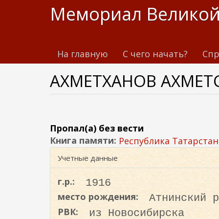
П
Мемориал Великой
е
р
е
На главную
С чего начать?
Спр
й
т
АХМЕТХАНОВ АХМЕТ
и
к
о
с
н
Пропал(а) без вести
о
Книга памяти:
Республика Татарстан
в
Учетные данные
н
о
г.р.:
1916
м
место рождения:
Атнинский р
у
РВК:
из Новосибирска
с