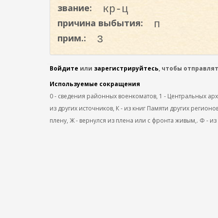
о
звание:
кр-ц
д
причина выбытия:
п
е
прим.:
3
р
ж
а
Войдите
или
зарегистрируйтесь
, чтобы отправля
н
Используемые сокращения
и
0 - сведения районных военкоматов, 1 - Центральных архив
ю
из других источников, К - из книг Памяти других регионов
плену, Ж - вернулся из плена или с фронта живым,. Ф - из