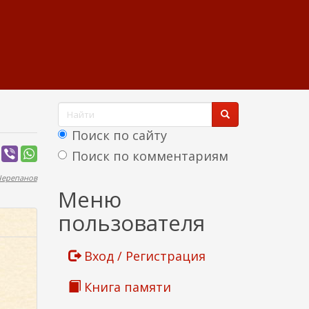
Ф
о
Поиск по сайту
р
Поиск по комментариям
м
Черепанов
Найти
Меню
а
пользователя
п
о
Вход / Регистрация
и
Книга памяти
с