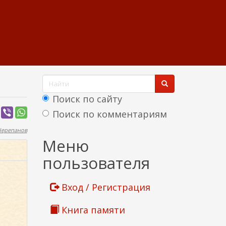
Ф
о
Поиск по сайту
р
Поиск по комментариям
м
Черепанов
Найти
Меню
а
пользователя
п
о
Вход / Регистрация
и
Книга памяти
с