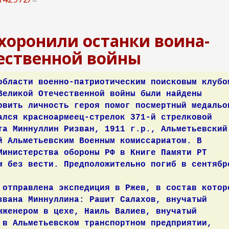
в
н
ахоронили останки воина-
е
ш
ественной войны
н
я
области военно-патриотическим поисковым клубо
я
Великой Отечественной войны были найдены
с
овить личность героя помог посмертный медальо
с
ался красноармеец-стрелок 371-й стрелковой
ы
та Миннуллин Ризван, 1911 г.р., Альметьевский
л
й Альметьевским Военным комиссариатом. В
к
Министерства обороны РФ в Книге Памяти РТ
а
м без вести. Предположительно погиб в сентябр
)
 отправлена экспедиция в Ржев, в состав котор
звана Миннуллина: Рашит Салахов, внучатый
нженером в цехе, Наиль Валиев, внучатый
 в Альметьевском транспортном предприятии,