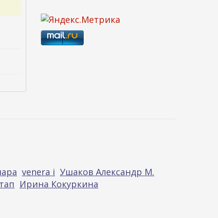
нара
venera i
Ушаков Александр М.
тап
Ирина Кокуркина