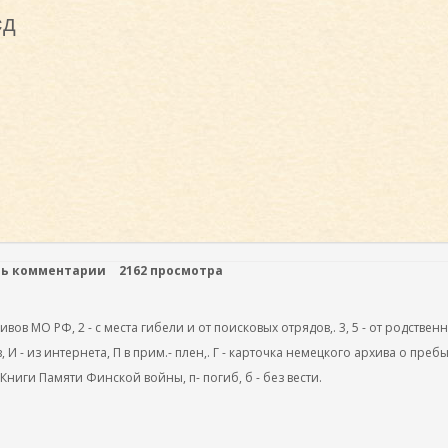
сд
ть комментарии
2162 просмотра
ов МО РФ, 2 - с места гибели и от поисковых отрядов,. 3, 5 - от родствен
, И - из интернета, П в прим.- плен,. Г - карточка немецкого архива о преб
 Книги Памяти Финской войны, п- погиб, б - без вести.