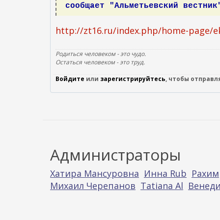
сообщает "Альметьевский вестник
http://zt16.ru/index.php/home-page/e
Родиться человеком - это чудо.
Остаться человеком - это труд.
Войдите
или
зарегистрируйтесь
, чтобы отправ
Администраторы
Хатира Мансуровна
Инна Rub
Рахим
Михаил Черепанов
Tatiana Al
Венеди