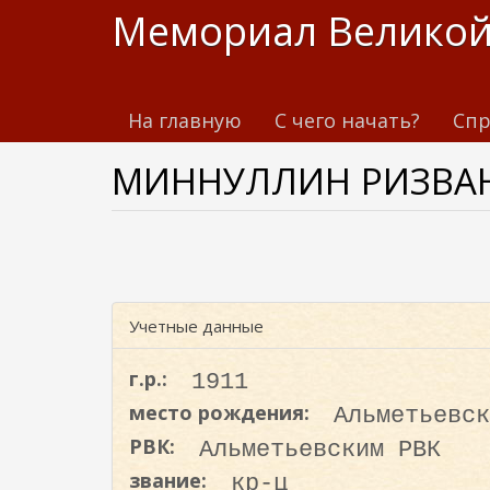
П
Мемориал Великой
е
р
е
На главную
С чего начать?
Спр
й
т
МИННУЛЛИН РИЗВА
и
к
о
с
н
о
Учетные данные
в
н
г.р.:
1911
о
место рождения:
Альметьевск
м
РВК:
Альметьевским РВК
у
с
звание:
кр-ц