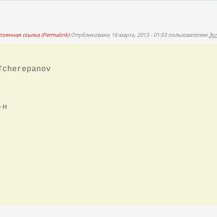
тоянная ссылка (Permalink)
Опубликовано 16 марта, 2013 - 01:53 пользователем
Зу
Tcherepanov
-н