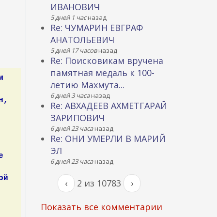
ИВАНОВИЧ
5 дней 1 час
назад
Re: ЧУМАРИН ЕВГРАФ
АНАТОЛЬЕВИЧ
5 дней 17 часов
назад
Re: Поисковикам вручена
памятная медаль к 100-
м
летию Махмута...
6 дней 3 часа
назад
н,
Re: АВХАДЕЕВ АХМЕТГАРАЙ
ЗАРИПОВИЧ
6 дней 23 часа
назад
Re: ОНИ УМЕРЛИ В МАРИЙ
ЭЛ
е
6 дней 23 часа
назад
ой
‹
2 из 10783
›
Показать все комментарии