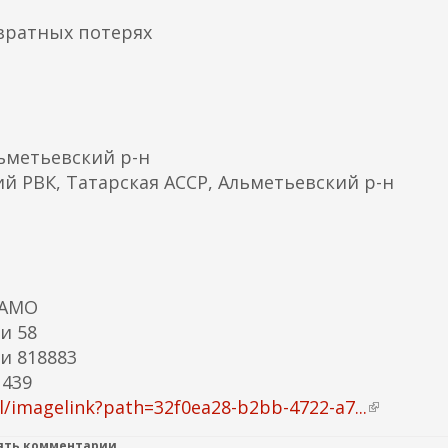
вратных потерях
ьметьевский р-н
й РВК, Татарская АССР, Альметьевский р-н
ЦАМО
и 58
и 818883
 439
/imagelink?path=32f0ea28-b2bb-4722-a7...
(
в
лять комментарии