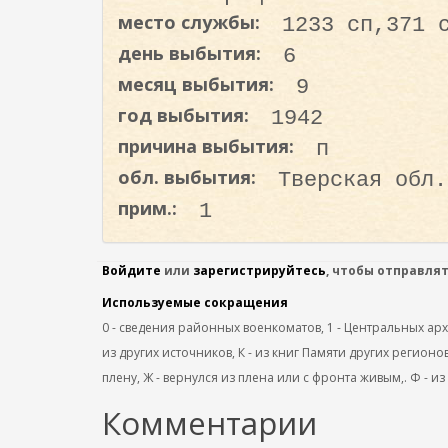
о
место службы:
1233 сп,371 
д
день выбытия:
6
е
месяц выбытия:
9
р
ж
год выбытия:
1942
а
причина выбытия:
п
н
обл. выбытия:
Тверская обл.
и
прим.:
1
ю
Войдите
или
зарегистрируйтесь
, чтобы отправля
Используемые сокращения
0 - сведения районных военкоматов, 1 - Центральных архив
из других источников, К - из книг Памяти других регионов
плену, Ж - вернулся из плена или с фронта живым,. Ф - из
Комментарии