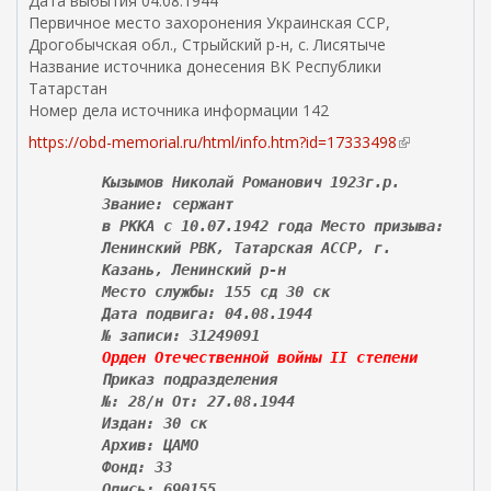
Дата выбытия 04.08.1944
Первичное место захоронения Украинская ССР,
Дрогобычская обл., Стрыйский р-н, с. Лисятыче
Название источника донесения ВК Республики
Татарстан
Номер дела источника информации 142
https://obd-memorial.ru/html/info.htm?id=17333498
(
в
Кызымов Николай Романович 1923г.р.
н
Звание: сержант
е
в РККА с 10.07.1942 года Место призыва:
ш
Ленинский РВК, Татарская АССР, г.
н
Казань, Ленинский р-н
я
Место службы: 155 сд 30 ск
я
Дата подвига: 04.08.1944
с
№ записи: 31249091
с
Орден Отечественной войны II степени
ы
Приказ подразделения
л
№: 28/н От: 27.08.1944
к
Издан: 30 ск
а
Архив: ЦАМО
)
Фонд: 33
Опись: 690155