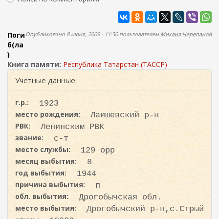
ж
м
а
Найти
а
н
и
п
Поги
Опубликовано 8 июня, 2009 - 11:50 пользователем
Михаил Черепанов
ю
о
б(ла
)
и
Книга памяти:
Республика Татарстан (ТАССР)
с
Учетные данные
к
а
г.р.:
1923
место рождения:
Лаишевский р-н
РВК:
Ленинским РВК
звание:
с-т
место службы:
129 орр
месяц выбытия:
8
год выбытия:
1944
причина выбытия:
п
обл. выбытия:
Дрогобычская обл.
место выбытия:
Дрогобычский р-н,с.Стрый