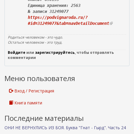
Единица хранения: 2563
№ записи 31249077
https://podvignaroda.ru/?
#id=31249077&tab=navDetailDocument
(
в
н
Родиться человеком - это чудо.
е
Остаться человеком - это труд.
ш
Войдите
или
зарегистрируйтесь
, чтобы отправлять
н
комментарии
я
я
с
Меню пользователя
с
ы
л
Вход / Регистрация
к
а
Книга памяти
)
Последние материалы
ОНИ НЕ ВЕРНУЛИСЬ ИЗ БОЯ. Буква "Гнат - Гырд". Часть 24