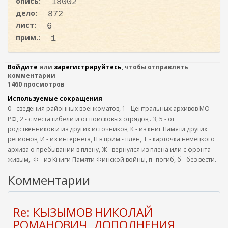
опись:
18002
дело:
872
лист:
6
прим.:
1
Войдите
или
зарегистрируйтесь
, чтобы отправлять
комментарии
1460 просмотров
Используемые сокращения
0 - сведения районных военкоматов, 1 - Центральных архивов МО
РФ, 2 - с места гибели и от поисковых отрядов,. 3, 5 - от
родственников и из других источников, К - из книг Памяти других
регионов, И - из интернета, П в прим.- плен,. Г - карточка немецкого
архива о пребывании в плену, Ж - вернулся из плена или с фронта
живым,. Ф - из Книги Памяти Финской войны, п- погиб, б - без вести.
Комментарии
Re: КЫЗЫМОВ НИКОЛАЙ
РОМАНОВИЧ. ДОПОЛНЕНИЯ.