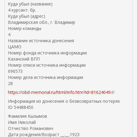
Куда убыл (название)
4 курсант. бр.
Куда убыл (адрес)
Владимирская обл., г. Владимир
Номер команды
4
Название источника донесения
ЦАМО
Номер фонда источника информации
Казанский ВПП
Номер описи источника информации
696573
Номер дела источника информации
28
https://obd-memorial.ru/html/info.htm?id=81624049
(
в
Информация из донесения о безвозвратных потерях
н
ID 54488450
е
Фамилия Кызымов
ш
Имя Николай
н
Отчество Романович
я
Дата рождения/Возраст __.__.1923
я