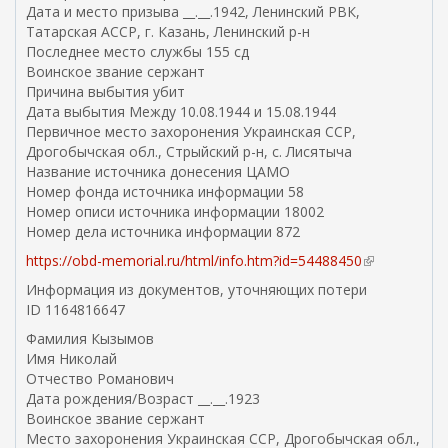
Дата и место призыва __.__.1942, Ленинский РВК,
с
Татарская АССР, г. Казань, Ленинский р-н
с
Последнее место службы 155 сд
ы
Воинское звание сержант
л
Причина выбытия убит
к
Дата выбытия Между 10.08.1944 и 15.08.1944
а
Первичное место захоронения Украинская ССР,
)
Дрогобычская обл., Стрыйский р-н, с. Лисятыча
Название источника донесения ЦАМО
Номер фонда источника информации 58
Номер описи источника информации 18002
Номер дела источника информации 872
https://obd-memorial.ru/html/info.htm?id=54488450
(
в
Информация из документов, уточняющих потери
н
ID 1164816647
е
Фамилия Кызымов
ш
Имя Николай
н
Отчество Романович
я
Дата рождения/Возраст __.__.1923
я
Воинское звание сержант
с
Место захоронения Украинская ССР, Дрогобычская обл.,
с