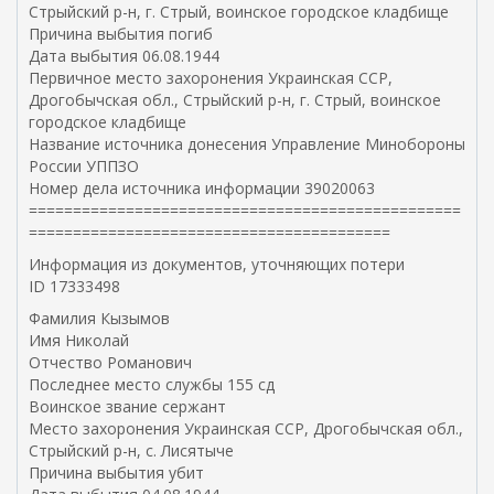
Стрыйский р-н, г. Стрый, воинское городское кладбище
ы
Причина выбытия погиб
л
Дата выбытия 06.08.1944
к
Первичное место захоронения Украинская ССР,
а
Дрогобычская обл., Стрыйский р-н, г. Стрый, воинское
)
городское кладбище
Название источника донесения Управление Минобороны
России УППЗО
Номер дела источника информации 39020063
=================================================
=========================================
Информация из документов, уточняющих потери
ID 17333498
Фамилия Кызымов
Имя Николай
Отчество Романович
Последнее место службы 155 сд
Воинское звание сержант
Место захоронения Украинская ССР, Дрогобычская обл.,
Стрыйский р-н, с. Лисятыче
Причина выбытия убит