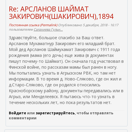
Re: АРСЛАНОВ ШАЙМАТ
ЗАКИРОВИЧ(ШАКИРОВИЧ),1894
Постоянная ссылка (Permalink)
Опубликовано 5 декабря, 2018 - 16:17
пользователем
Cалахиева Гульн...
Здравствуйте, большое спасибо за Ваш ответ.
Арсланов Мухаматнур Закирович его младший брат.
Мой дед Арсланов Шаймухамат Закирович с 1911 года
рождения (мама (его дочь) еще жива (в документах
пишут почему-то Шаймат). Он сначала год участвовал в
Финской войне, по рассказам мамы был ранен в ногу.
Мы попытались узнать в Агрызском РВК, но там нет
информации. В то время д. Ново-Сляково, где он жил и
д.Старо-Сляково, где он родился относились
Красноборскому району, документы передавались или в
Агрыз, или Менделеевск. Я пытаюсь что-то узнать в
течение нескольких лет, но пока результатов нет.
Войдите
или
зарегистрируйтесь
, чтобы отправлять
комментарии