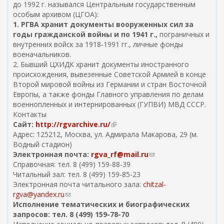
до 1992 г. назывался Центральным государственным
особым архивом (ЦГОА):
1. РГВА хранит документы вооруженных сил за
годы гражданской войны и по 1941 г.,
пограничных и
внутренних войск за 1918-1991 гг., личные фонды
военачальников.
2. Бывший ЦХИДК хранит документы иностранного
происхождения, вывезенные Советской Армией в конце
Второй мировой войны из Германии и стран Восточной
Европы, а также фонды Главного управления по делам
военнопленных и интернированных (ГУПВИ) МВД СССР.
Контакты
Сайт:
http://rgvarchive.ru/
(
Aдрес: 125212, Москва, ул. Адмирала Макарова, 29 (м.
в
Водный стадион)
н
Электронная почта:
rgva_rf@mail.ru
е
(
Справочная: тел. 8 (499) 159-88-39
ш
с
Читальный зал: тел. 8 (499) 159-85-23
н
с
Электронная почта читального зала:
я
chitzal-
ы
rgva@yandex.ru
(
я
л
Исполнение тематических и биографических
с
с
к
запросов: тел. 8 (499) 159-78-70
с
с
а