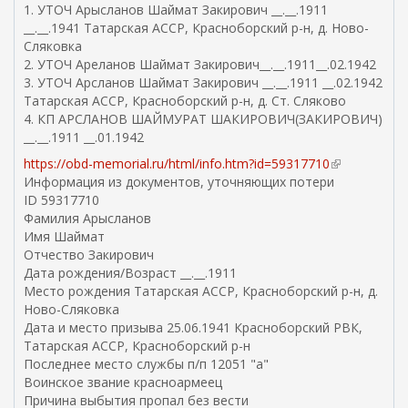
1. УТОЧ Арысланов Шаймат Закирович __.__.1911
в
__.__.1941 Татарская АССР, Красноборский р-н, д. Ново-
н
Сляковка
е
2. УТОЧ Ареланов Шаймат Закирович__.__.1911__.02.1942
ш
3. УТОЧ Арсланов Шаймат Закирович __.__.1911 __.02.1942
н
Татарская АССР, Красноборский р-н, д. Ст. Сляково
я
4. КП АРСЛАНОВ ШАЙМУРАТ ШАКИРОВИЧ(ЗАКИРОВИЧ)
я
__.__.1911 __.01.1942
с
с
https://obd-memorial.ru/html/info.htm?id=59317710
(
ы
Информация из документов, уточняющих потери
в
л
ID 59317710
н
к
Фамилия Арысланов
е
а
Имя Шаймат
ш
)
Отчество Закирович
н
Дата рождения/Возраст __.__.1911
я
Место рождения Татарская АССР, Красноборский р-н, д.
я
Ново-Сляковка
с
Дата и место призыва 25.06.1941 Красноборский РВК,
с
Татарская АССР, Красноборский р-н
ы
Последнее место службы п/п 12051 "а"
л
Воинское звание красноармеец
к
Причина выбытия пропал без вести
а