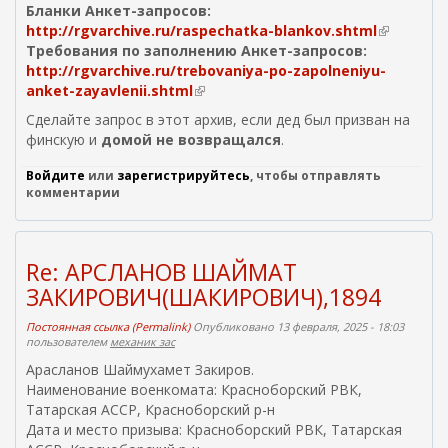
Бланки Анкет-запросов:
http://rgvarchive.ru/raspechatka-blankov.shtml
(
Требования по заполнению Анкет-запросов:
в
http://rgvarchive.ru/trebovaniya-po-zapolneniyu-
н
anket-zayavlenii.shtml
(
е
в
ш
Сделайте запрос в этот архив, если дед был призван на
н
н
финскую и
домой не возвращался
.
е
я
ш
я
Войдите
или
зарегистрируйтесь
, чтобы отправлять
н
с
комментарии
я
с
я
ы
с
л
Re: АРСЛАНОВ ШАЙМАТ
с
к
ЗАКИРОВИЧ(ШАКИРОВИЧ),1894
ы
а
л
)
Постоянная ссылка (Permalink)
Опубликовано 13 февраля, 2025 - 18:03
к
пользователем
механик зас
а
Арасланов Шаймухамет Закиров.
)
Наименование военкомата: Красноборский РВК,
Татарская АССР, Красноборский р-н
Дата и место призыва: Красноборский РВК, Татарская