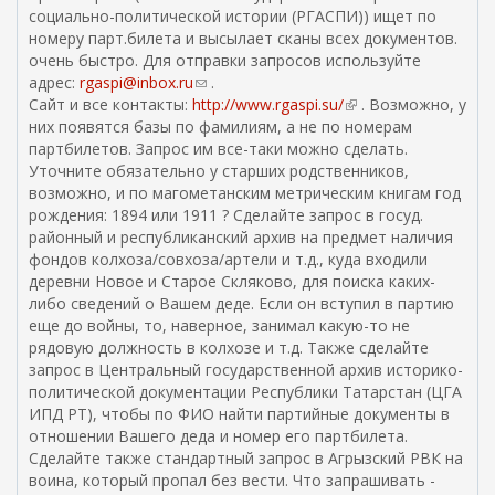
социально-политической истории (РГАСПИ)) ищет по
номеру парт.билета и высылает сканы всех документов.
очень быстро. Для отправки запросов используйте
адрес:
rgaspi@inbox.ru
(
.
Сайт и все контакты:
http://www.rgaspi.su/
с
(
. Возможно, у
них появятся базы по фамилиям, а не по номерам
с
в
партбилетов. Запрос им все-таки можно сделать.
ы
н
Уточните обязательно у старших родственников,
л
е
возможно, и по магометанским метрическим книгам год
к
ш
рождения: 1894 или 1911 ? Сделайте запрос в госуд.
а
н
районный и республиканский архив на предмет наличия
д
я
фондов колхоза/совхоза/артели и т.д., куда входили
л
я
деревни Новое и Старое Скляково, для поиска каких-
я
с
либо сведений о Вашем деде. Если он вступил в партию
о
с
еще до войны, то, наверное, занимал какую-то не
т
ы
рядовую должность в колхозе и т.д. Также сделайте
п
л
запрос в Центральный государственной архив историко-
р
к
политической документации Республики Татарстан (ЦГА
а
а
ИПД РТ), чтобы по ФИО найти партийные документы в
в
)
отношении Вашего деда и номер его партбилета.
к
Сделайте также стандартный запрос в Агрызский РВК на
и
воина, который пропал без вести. Что запрашивать -
e