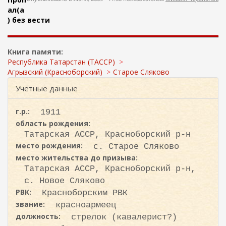
ж
о
ал(а
а
) без вести
н
и
и
с
ю
к
Книга памяти:
а
Республика Татарстан (ТАССР)
Агрызский (Красноборский)
Старое Сляково
Учетные данные
г.р.:
1911
область рождения:
Татарская АССР, Красноборский р-н
место рождения:
с. Старое Сляково
место жительства до призыва:
Татарская АССР, Красноборский р-н,
с. Новое Сляково
РВК:
Красноборским РВК
звание:
красноармеец
должность:
стрелок (кавалерист?)