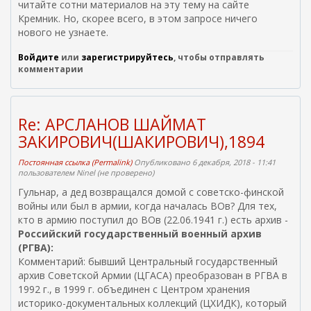
читайте сотни материалов на эту тему на сайте
m
Кремник. Но, скорее всего, в этом запросе ничего
a
нового не узнаете.
i
l
Войдите
или
зарегистрируйтесь
, чтобы отправлять
)
комментарии
Re: АРСЛАНОВ ШАЙМАТ
ЗАКИРОВИЧ(ШАКИРОВИЧ),1894
Постоянная ссылка (Permalink)
Опубликовано 6 декабря, 2018 - 11:41
пользователем
Ninel (не проверено)
Гульнар, а дед возвращался домой с советско-финской
войны или был в армии, когда началась ВОв? Для тех,
кто в армию поступил до ВОв (22.06.1941 г.) есть архив -
Российский государственный военный архив
(РГВА):
Комментарий: бывший Центральный государственный
архив Советской Армии (ЦГАСА) преобразован в РГВА в
1992 г., в 1999 г. объединен с Центром хранения
историко-документальных коллекций (ЦХИДК), который