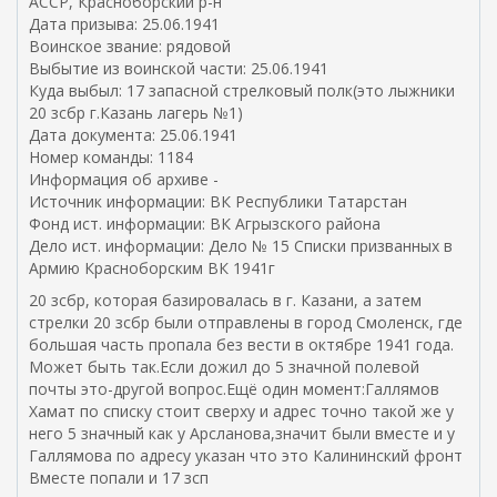
АССР, Красноборский р-н
Дата призыва: 25.06.1941
Воинское звание: рядовой
Выбытие из воинской части: 25.06.1941
Куда выбыл: 17 запасной стрелковый полк(это лыжники
20 зсбр г.Казань лагерь №1)
Дата документа: 25.06.1941
Номер команды: 1184
Информация об архиве -
Источник информации: ВК Республики Татарстан
Фонд ист. информации: ВК Агрызского района
Дело ист. информации: Дело № 15 Списки призванных в
Армию Красноборским ВК 1941г
20 зсбр, которая базировалась в г. Казани, а затем
стрелки 20 зсбр были отправлены в город Смоленск, где
большая часть пропала без вести в октябре 1941 года.
Может быть так.Если дожил до 5 значной полевой
почты это-другой вопрос.Ещё один момент:Галлямов
Хамат по списку стоит сверху и адрес точно такой же у
него 5 значный как у Арсланова,значит были вместе и у
Галлямова по адресу указан что это Калининский фронт
Вместе попали и 17 зсп