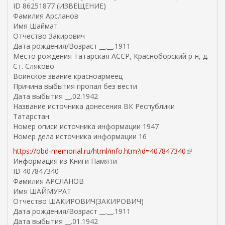
ID 86251877 (ИЗВЕЩЕНИЕ)
н
Фамилия Арсланов
е
Имя Шаймат
ш
Отчество Закирович
н
Дата рождения/Возраст __.__.1911
я
Место рождения Татарская АССР, Красноборский р-н, д.
я
Ст. Сляково
с
Воинское звание красноармеец
с
Причина выбытия пропал без вести
ы
Дата выбытия __.02.1942
л
Название источника донесения ВК Республики
к
Татарстан
а
Номер описи источника информации 1947
)
Номер дела источника информации 16
https://obd-memorial.ru/html/info.htm?id=407847340
(
Информация из Книги Памяти
в
ID 407847340
н
Фамилия АРСЛАНОВ
е
Имя ШАЙМУРАТ
ш
Отчество ШАКИРОВИЧ(ЗАКИРОВИЧ)
н
Дата рождения/Возраст __.__.1911
я
Дата выбытия __.01.1942
я