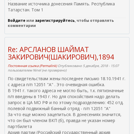
Название источника донесения Память. Республика
с
Татарстан. Том 1
с
ы
Войдите
или
зарегистрируйтесь
, чтобы отправлять
л
комментарии
к
а
)
Re: АРСЛАНОВ ШАЙМАТ
ЗАКИРОВИЧ(ШАКИРОВИЧ),1894
Постоянная ссылка (Permalink)
Опубликовано 5 декабря, 2018 - 15:07
пользователем
Ninel (не проверено)
По свидетельствам жены последнее письмо 18.10.1941 г.
с адреса п/п 12051 "А" . Это очевидная ошибка.
В 1941 г. такого адреса не могло быть, т.к. пятизначные
п/п введены в 1943 г. Но для спокойствия надо делать
запрос в ЦА МО РФ и по этому подразделению: 452 отд.
полевой подвижный банный отряд - п/п 12051 "А"
За что еще можно зацепиться. В донесениях значится,
что он был членом ВКП (б), правда не указан номер
партбилета
Архив партии (Российский государственный архив