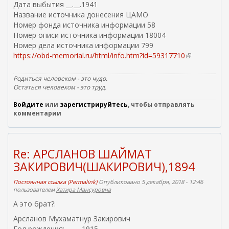
Дата выбытия __.__.1941
Название источника донесения ЦАМО
Номер фонда источника информации 58
Номер описи источника информации 18004
Номер дела источника информации 799
https://obd-memorial.ru/html/info.htm?id=59317710
(
в
н
Родиться человеком - это чудо.
е
Остаться человеком - это труд.
ш
Войдите
или
зарегистрируйтесь
, чтобы отправлять
н
комментарии
я
я
с
с
Re: АРСЛАНОВ ШАЙМАТ
ы
ЗАКИРОВИЧ(ШАКИРОВИЧ),1894
л
к
Постоянная ссылка (Permalink)
Опубликовано 5 декабря, 2018 - 12:46
а
пользователем
Хатира Мансуровна
)
А это брат?:
Арсланов Мухаматнур Закирович
Год рождения: __.__.1915