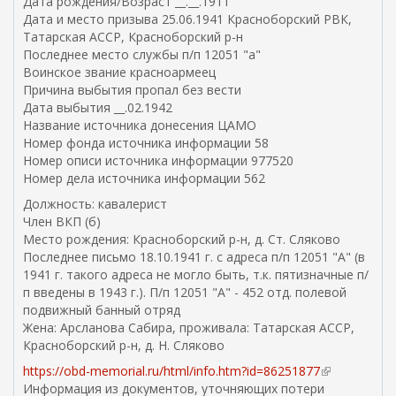
Дата рождения/Возраст __.__.1911
я
Дата и место призыва 25.06.1941 Красноборский РВК,
я
Татарская АССР, Красноборский р-н
с
Последнее место службы п/п 12051 "а"
с
Воинское звание красноармеец
ы
Причина выбытия пропал без вести
л
Дата выбытия __.02.1942
к
Название источника донесения ЦАМО
а
Номер фонда источника информации 58
)
Номер описи источника информации 977520
Номер дела источника информации 562
Должность: кавалерист
Член ВКП (б)
Место рождения: Красноборский р-н, д. Ст. Сляково
Последнее письмо 18.10.1941 г. с адреса п/п 12051 "А" (в
1941 г. такого адреса не могло быть, т.к. пятизначные п/
п введены в 1943 г.). П/п 12051 "А" - 452 отд. полевой
подвижный банный отряд
Жена: Арсланова Сабира, проживала: Татарская АССР,
Красноборский р-н, д. Н. Сляково
https://obd-memorial.ru/html/info.htm?id=86251877
(
Информация из документов, уточняющих потери
в