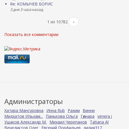
Re: КОМЫЧЕВ БОРИС
3 дня 3 часа
назад
1 из 10782
›
Показать все комментарии
Администраторы
Хатира Мансуровна
Инна Rub
Рахим
Винни
Мидхатов Ильхам...
Панькова Ольга
Гөлнара
venera i
Ушаков Александр М.
Михаил Черепанов
Tatiana Al
Венедиктов Олег
Евгений Порфильев
лилия317