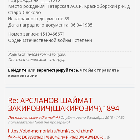
Место рождения: Татарская АССР, Красноборский р-н, д.
Старо-Сляково
№ наградного документа: 89
Дата наградного документа: 06.04.1985
Номер записи: 1510466671
Орден Отечественной войны I степени
Родиться человеком - это чудо.
Остаться человеком - это труд.
Войдите
или
зарегистрируйтесь
, чтобы отправлять
комментарии
Re: АРСЛАНОВ ШАЙМАТ
ЗАКИРОВИЧ(ШАКИРОВИЧ),1894
Постоянная ссылка (Permalink)
Опубликовано 5 декабря, 2018 - 14:30
пользователем
Ninel (не проверено)
https://obd-memorial.ru/html/search.htm?
f=P~%D0%90%D1%80*&n=P~%D0%A8%D0%...
(