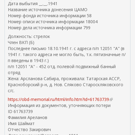
Дата выбытия __.__.1941
)
Название источника донесения ЦАМО
Номер фонда источника информации 58
Номер описи источника информации 18004
Номер дела источника информации 799
Должность: стрелок
Член ВКП (Б)
Последнее письмо 18.10.1941 г. с адреса п/п 12051 "А" (в
1941 г. такого адреса не могло быть, т.к. пятизначные п/
п введены в 1943 г.)
п/п 12051 "А" - 452 отд. полевой подвижный банный
отряд
Жена: Арсланова Сабира, проживала: Татарская АССР,
Красноборский р-н, д. Нов. Сляково Староскляковского
с/с.
https://obd-memorial.ru/html/info.htm?id=61763739
(
Информация из документов, уточняющих потери
в
ID 61763739
н
Фамилия Ареланов
е
Имя Шаймат
ш
Отчество Закирович
н