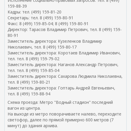
Исполнение социально-правовых запросов: тел. 8 (499)
ы
ы
д
159-88-39
л
л
л
Кадры: тел. (499) 159-81-20
к
к
я
Секретарь: тел. 8 (499) 159-80-91
а
а
о
Факс: 8 (499) 159-85-04; 8 (499) 159-80-91
д
)
т
Директор: Тарасов Владимир Петрович, тел. 8 (499) 159-
л
п
80-91
я
р
Заместитель директора: Кузеленков Владимир
о
а
Николаевич, тел. 8 (499) 159-80-17
т
в
Заместитель директора: Коротаев Владимир Иванович,
п
к
тел. тел. 8 (499) 159-79-02
р
и
Заместитель директора: Наганов Александр Петрович,
а
e
тел. тел. 8 (499) 159-85-04
в
m
Заместитель директора: Сахарова Людмила Николаевна,
к
a
тел. 8 (499) 159-80-21
и
i
Заместитель директора: Гоптарь Андрей Евгеньевич,
e
l
тел. 8 (499) 159-88-94
m
)
a
Схема проезда: Метро "Водный стадион" последний
i
вагон из центра.
l
На выходе из метро поворачиваете налево, переходите
)
светофор, далее по прямой примерно 600 метров (7
минут) до здания архива.