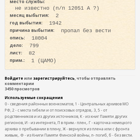
место службы:
не известно (п/п 12051 А ?)
месяц выбытия:
2
год выбытия:
1942
причина выбытия:
пропал без вести
опись:
18004
дело:
799
лист:
82
прим.:
1 (ЦАМО)
Войдите
или
зарегистрируйтесь
, чтобы отправлять
комментарии
3450 просмотров
Используемые сокращения
0 - сведения районных военкоматов, 1 - Центральных архивов МО
РФ, 2 - с места гибели и от поисковых отрядов,. 3, 5 - от
родственников и из других источников, К - из книг Памяти других
регионов, И - из интернета, П в прим.- плен,. Г - карточка немецкого
архива о пребывании в плену, Ж - вернулся из плена или с фронта
живым,. Ф - из Книги Памяти Финской войны, п- погиб, б - без вести.