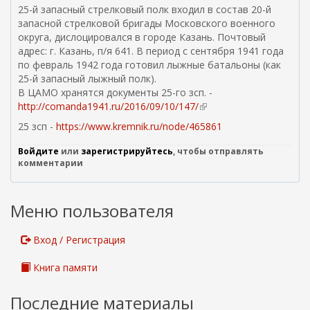
в
е
ы
25-й запасный стрелковый полк входил в состав 20-й
с
н
ш
л
запасной стрелковой бригады Московского военного
с
е
н
к
округа, дислоцировался в городе Казань. Почтовый
ы
ш
я
а
адрес: г. Казань, п/я 641. В период с сентября 1941 года
л
н
я
)
по февраль 1942 года готовил лыжные батальоны (как
к
я
с
25-й запасный лыжный полк).
а
я
с
В ЦАМО хранятся документы 25-го зсп. -
)
с
ы
http://comanda1941.ru/2016/09/10/147/
(
с
л
в
25 зсп -
https://www.kremnik.ru/node/465861
ы
к
н
л
а
е
Войдите
или
зарегистрируйтесь
, чтобы отправлять
к
)
ш
комментарии
а
н
)
я
я
Меню пользователя
с
с
Вход / Регистрация
ы
л
Книга памяти
к
а
Последние материалы
)