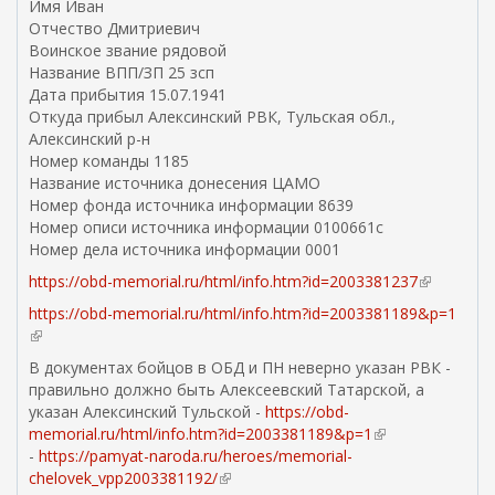
Имя Иван
н
а
Отчество Дмитриевич
я
)
Воинское звание рядовой
я
Название ВПП/ЗП 25 зсп
с
Дата прибытия 15.07.1941
с
Откуда прибыл Алексинский РВК, Тульская обл.,
ы
Алексинский р-н
л
Номер команды 1185
к
Название источника донесения ЦАМО
а
Номер фонда источника информации 8639
)
Номер описи источника информации 0100661с
Номер дела источника информации 0001
https://obd-memorial.ru/html/info.htm?id=2003381237
(
в
https://obd-memorial.ru/html/info.htm?id=2003381189&p=1
н
(
е
в
В документах бойцов в ОБД и ПН неверно указан РВК -
ш
н
правильно должно быть Алексеевский Татарской, а
н
е
указан Алексинский Тульской -
https://obd-
я
ш
memorial.ru/html/info.htm?id=2003381189&p=1
(
я
н
-
https://pamyat-naroda.ru/heroes/memorial-
в
с
я
chelovek_vpp2003381192/
(
н
с
я