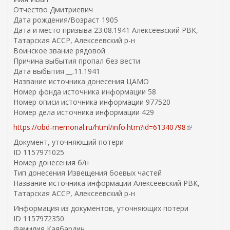
Отчество Дмитриевич
Дата рождения/Возраст 1905
Дата и место призыва 23.08.1941 Алексеевский РВК,
Татарская АССР, Алексеевский р-н
Воинское звание рядовой
Причина выбытия пропал без вести
Дата выбытия __.11.1941
Название источника донесения ЦАМО
Номер фонда источника информации 58
Номер описи источника информации 977520
Номер дела источника информации 429
https://obd-memorial.ru/html/info.htm?id=61340798
(
в
Документ, уточняющий потери
н
ID 1157971025
е
Номер донесения б/н
ш
Тип донесения Извещения боевых частей
н
Название источника информации Алексеевский РВК,
я
Татарская АССР, Алексеевский р-н
я
Информация из документов, уточняющих потери
с
ID 1157972350
с
Фамилия Каябардин
ы