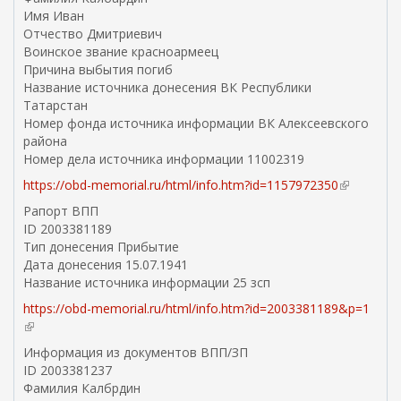
Имя Иван
л
Отчество Дмитриевич
к
Воинское звание красноармеец
а
Причина выбытия погиб
)
Название источника донесения ВК Республики
Татарстан
Номер фонда источника информации ВК Алексеевского
района
Номер дела источника информации 11002319
https://obd-memorial.ru/html/info.htm?id=1157972350
(
в
Рапорт ВПП
н
ID 2003381189
е
Тип донесения Прибытие
ш
Дата донесения 15.07.1941
н
Название источника информации 25 зсп
я
https://obd-memorial.ru/html/info.htm?id=2003381189&p=1
я
(
с
в
с
Информация из документов ВПП/ЗП
н
ы
ID 2003381237
е
л
Фамилия Калбрдин
ш
к