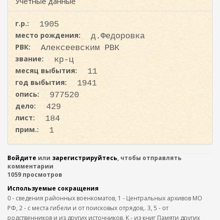
ж
Учетные данные
и
а
с
н
г.р.:
1905
к
и
место рождения:
д.Федоровка
ю
а
РВК:
Алексеевским РВК
звание:
кр-ц
месяц выбытия:
11
год выбытия:
1941
опись:
977520
дело:
429
лист:
184
прим.:
1
Войдите
или
зарегистрируйтесь
, чтобы отправлять
комментарии
1059 просмотров
Используемые сокращения
0 - сведения районных военкоматов, 1 - Центральных архивов МО
РФ, 2 - с места гибели и от поисковых отрядов,. 3, 5 - от
родственников и из других источников, К - из книг Памяти других