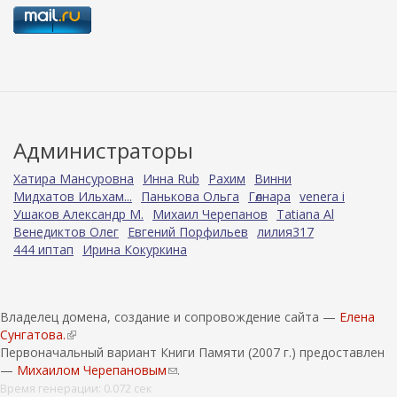
Администраторы
Хатира Мансуровна
Инна Rub
Рахим
Винни
Мидхатов Ильхам...
Панькова Ольга
Гөлнара
venera i
Ушаков Александр М.
Михаил Черепанов
Tatiana Al
Венедиктов Олег
Евгений Порфильев
лилия317
444 иптап
Ирина Кокуркина
Владелец домена, создание и сопровождение сайта —
Елена
Сунгатова.
(
Первоначальный вариант Книги Памяти (2007 г.) предоставлен
в
—
Михаилом Черепановым
н
(
.
е
с
Время генерации: 0.072 сек