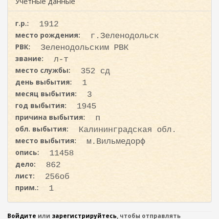
ж
Учетные данные
и
а
с
н
г.р.:
1912
к
и
место рождения:
г.Зеленодольск
ю
а
РВК:
Зеленодольским РВК
звание:
л-т
место службы:
352 сд
день выбытия:
1
месяц выбытия:
3
год выбытия:
1945
причина выбытия:
п
обл. выбытия:
Калининградская обл.
место выбытия:
м.Вильмедорф
опись:
11458
дело:
862
лист:
256об
прим.:
1
Войдите
или
зарегистрируйтесь
, чтобы отправлять