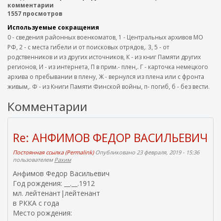
комментарии
1557 просмотров
Используемые сокращения
0 - сведения районных военкоматов, 1 - Центральных архивов МО
РФ, 2 - с места гибели и от поисковых отрядов,. 3, 5 - от
родственников и из других источников, К - из книг Памяти других
регионов, И - из интернета, П в прим.- плен,. Г - карточка немецкого
архива о пребывании в плену, Ж - вернулся из плена или с фронта
живым,. Ф - из Книги Памяти Финской войны, п- погиб, б - без вести.
Комментарии
Re: АНФИМОВ ФЕДОР ВАСИЛЬЕВИЧ
Постоянная ссылка (Permalink)
Опубликовано 23 февраля, 2019 - 15:36
пользователем
Рахим
Анфимов Федор Васильевич
Год рождения: __.__.1912
мл. лейтенант|лейтенант
в РККА с года
Место рождения: