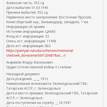
Воинская часть: 352 сд
Дата выбытия: 01.03.1945
Причина выбытия: 352 сд
Первичное место захоронения: Восточная Пруссия,
Кенигсбергский окр., Вильмедорф, западнее, 1 км
Информация об архиве -
Источник информации: ЦАМО
Фонд ист. информации: 33
Опись ист. информации: 11458
Дело ист. информации: 862
https://pamyat-naroda.ru/heroes/memorial-
chelovek_donesenie50012068/?bac...
(
в
Анфимов Федор Васильевич
н
Орден Отечественной войны II степени
е
Наградной документ
ш
Дата рождения: __.__.1912
н
Наименование военкомата: Зеленодольский ГВК,
я
Татарская АССР, г. Зеленодольск
я
Дата и место призыва: Зеленодольский ГВК, Татарская
с
АССР, г. Зеленодольск
с
Дата поступления на службу: __.10.1941
ы