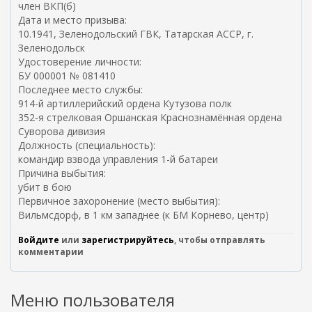
член ВКП(б)
я
с
Дата и место призыва:
я
с
10.1941, Зеленодольский ГВК, Татарская АССР, г.
с
ы
Зеленодольск
с
л
Удостоверение личности:
ы
к
БУ 000001 № 081410
л
а
Последнее место службы:
к
)
914-й артиллерийский ордена Кутузова полк
а
352-я стрелковая Оршанская Краснознамённая ордена
)
Суворова дивизия
Должность (специальность):
командир взвода управления 1-й батареи
Причина выбытия:
убит в бою
Первичное захоронение (место выбытия):
Вильмсдорф, в 1 км западнее (к БМ Корнево, центр)
Войдите
или
зарегистрируйтесь
, чтобы отправлять
комментарии
Меню пользователя