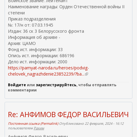
Воинское звание: лейтенант
л
Наименование награды: Орден Отечественной войны II
к
степени
а
Приказ подразделения
)
№: 17/н от: 07.03.1945
Издан: 36 ск 3 Белорусского фронта
Информация об архиве -
Архив: ЦАМО
Фонд ист. информации: 33
Опись ист. информации: 686196
Дело ист. информации: 2000
https://pamyat-naroda.ru/heroes/podvig-
chelovek_nagrazhdenie23852239/?ba...
(
в
Войдите
или
зарегистрируйтесь
, чтобы отправлять
н
комментарии
е
ш
н
я
Re: АНФИМОВ ФЕДОР ВАСИЛЬЕВИЧ
я
с
Постоянная ссылка (Permalink)
Опубликовано 22 февраля, 2024 - 16:12
пользователем
Рахим
с
ы
Анфимов Федор Васильевич