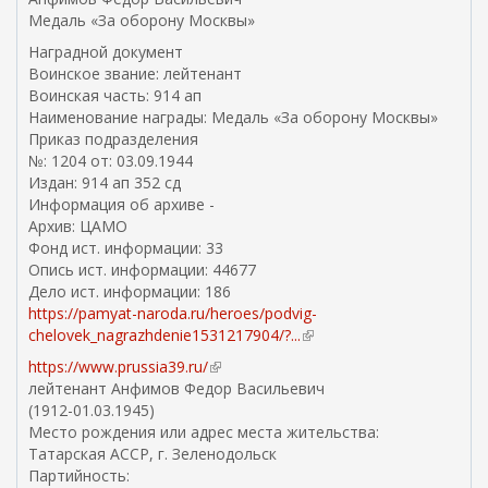
л
Медаль «За оборону Москвы»
к
Наградной документ
а
Воинское звание: лейтенант
)
Воинская часть: 914 ап
Наименование награды: Медаль «За оборону Москвы»
Приказ подразделения
№: 1204 от: 03.09.1944
Издан: 914 ап 352 сд
Информация об архиве -
Архив: ЦАМО
Фонд ист. информации: 33
Опись ист. информации: 44677
Дело ист. информации: 186
https://pamyat-naroda.ru/heroes/podvig-
chelovek_nagrazhdenie1531217904/?...
(
в
https://www.prussia39.ru/
(
н
лейтенант Анфимов Федор Васильевич
в
е
(1912-01.03.1945)
н
ш
Место рождения или адрес места жительства:
е
н
Татарская АССР, г. Зеленодольск
ш
я
Партийность:
н
я