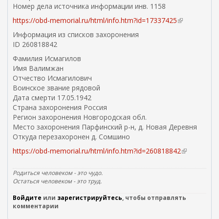
Номер дела источника информации инв. 1158
https://obd-memorial.ru/html/info.htm?id=17337425
(
в
Информация из списков захоронения
н
ID 260818842
е
Фамилия Исмагилов
ш
Имя Валимжан
н
Отчество Исмагилович
я
Воинское звание рядовой
я
Дата смерти 17.05.1942
с
Страна захоронения Россия
с
Регион захоронения Новгородская обл.
ы
Место захоронения Парфинский р-н, д. Новая Деревня
л
Откуда перезахоронен д. Сомшино
к
а
https://obd-memorial.ru/html/info.htm?id=260818842
(
)
в
н
Родиться человеком - это чудо.
е
Остаться человеком - это труд.
ш
Войдите
или
зарегистрируйтесь
, чтобы отправлять
н
комментарии
я