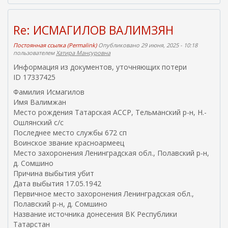
ш
н
я
Re: ИСМАГИЛОВ ВАЛИМЗЯН
я
с
Постоянная ссылка (Permalink)
Опубликовано 29 июня, 2025 - 10:18
пользователем
Хатира Мансуровна
с
ы
Информация из документов, уточняющих потери
л
ID 17337425
к
Фамилия Исмагилов
а
Имя Валимжан
)
Место рождения Татарская АССР, Тельманский р-н, Н.-
Ошлянский с/с
Последнее место службы 672 сп
Воинское звание красноармеец
Место захоронения Ленинградская обл., Полавский р-н,
д. Сомшино
Причина выбытия убит
Дата выбытия 17.05.1942
Первичное место захоронения Ленинградская обл.,
Полавский р-н, д. Сомшино
Название источника донесения ВК Республики
Татарстан