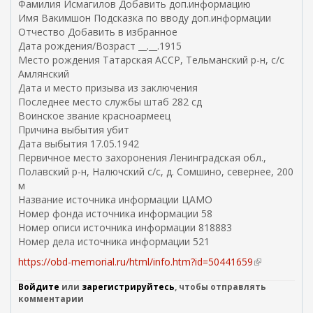
Фамилия Исмагилов Добавить доп.информацию
Имя Вакимшон Подсказка по вводу доп.информации
Отчество Добавить в избранное
Дата рождения/Возраст __.__.1915
Место рождения Татарская АССР, Тельманский р-н, с/с
Амлянский
Дата и место призыва из заключения
Последнее место службы штаб 282 сд
Воинское звание красноармеец
Причина выбытия убит
Дата выбытия 17.05.1942
Первичное место захоронения Ленинградская обл.,
Полавский р-н, Налючский с/с, д. Сомшино, севернее, 200
м
Название источника информации ЦАМО
Номер фонда источника информации 58
Номер описи источника информации 818883
Номер дела источника информации 521
https://obd-memorial.ru/html/info.htm?id=50441659
(
в
Войдите
или
зарегистрируйтесь
, чтобы отправлять
н
комментарии
е