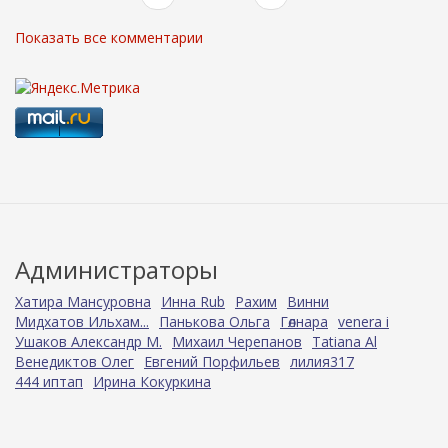
Показать все комментарии
Администраторы
Хатира Мансуровна
Инна Rub
Рахим
Винни
Мидхатов Ильхам...
Панькова Ольга
Гөлнара
venera i
Ушаков Александр М.
Михаил Черепанов
Tatiana Al
Венедиктов Олег
Евгений Порфильев
лилия317
444 иптап
Ирина Кокуркина