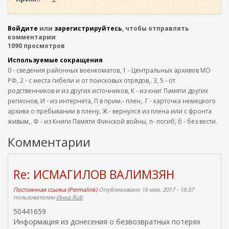
Войдите
или
зарегистрируйтесь
, чтобы отправлять
комментарии
1090 просмотров
Используемые сокращения
0 - сведения районных военкоматов, 1 - Центральных архивов МО
РФ, 2 - с места гибели и от поисковых отрядов,. 3, 5 - от
родственников и из других источников, К - из книг Памяти других
регионов, И - из интернета, П в прим.- плен,. Г - карточка немецкого
архива о пребывании в плену, Ж - вернулся из плена или с фронта
живым,. Ф - из Книги Памяти Финской войны, п- погиб, б - без вести.
Комментарии
Re: ИСМАГИЛОВ ВАЛИМЗЯН
Постоянная ссылка (Permalink)
Опубликовано 16 мая, 2017 - 16:37
пользователем
Инна Rub
50441659
Информация из донесения о безвозвратных потерях