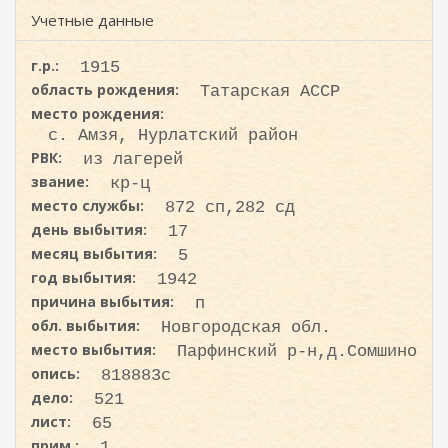
с
ж
Учетные данные
а
к
н
а
и
г.р.:
1915
ю
область рождения:
Татарская АССР
место рождения:
с. Амзя, Нурлатский район
РВК:
из лагерей
звание:
кр-ц
место службы:
872 сп,282 сд
день выбытия:
17
месяц выбытия:
5
год выбытия:
1942
причина выбытия:
п
обл. выбытия:
Новгородская обл.
место выбытия:
Парфинский р-н,д.Сомшино
опись:
818883с
дело:
521
лист:
65
прим.:
1