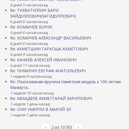
6 дней 5 часов
назад
Re: ТУХВАТУЛЛИН БАРИ
ЗАЙДУЛЛОВИЧ(ЗАГИДУЛЛОВИЧ)
6 дней 6 часов
назад
Re: КОМЫЧЕВ БОРИС
6 дней 6 часов
назад
Re: КОМИЧЕВ АЛЕКСАНДР ВАСИЛЬЕВИЧ
6 дней 6 часов
назад
Re: АХМЕТШИН ГАРАПША АХМЕТОВИЧ
6 дней 9 часов
назад
Re: КАНАЕВ АЛЕКСЕЙ ИВАНОВИЧ
6 дней 17 часов
назад
Re: ЧУМАРИН ЕВГРАФ АНАТОЛЬЕВИЧ
1 неделя 9 часов
назад
Re: Поисковикам вручена памятная медаль к 100-летию
Махмута...
1 неделя 19 часов
назад
Re: АВХАДЕЕВ АХМЕТГАРАЙ ЗАРИПОВИЧ
1 неделя 1 день
назад
Re: ОНИ УМЕРЛИ В МАРИЙ ЭЛ
1 неделя 1 день
назад
‹
2 из 10783
›