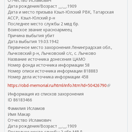
Отчество Исламович
Дата рождения/Возраст __.__.1909
Дата и место призыва Кзыл-Юлский РВК, Татарская
АССР, Кзыл-Юлский р-н
Последнее место службы 2 мвд бр.
Воинское звание красноармеец
Причина выбытия убит
Дата выбытия 19.03.1942
Первичное место захоронения Ленинградская обл.,
Лычковский р-н, Лычковский с/с, с. Лычково
Название источника донесения ЦАМО
Номер фонда источника информации 58
Номер описи источника информации 818883
Номер дела источника информации 458
https://obd-memorial.ru/html/info.htm?id=50426790
(
в
Информация из списков захоронения
н
ID 86183466
е
Фамилия Исламов
ш
Имя Макар
н
Отчество Исламович
я
Дата рождения/Возраст __.__.1909
я
Последнее место службы 2 сбр МВД