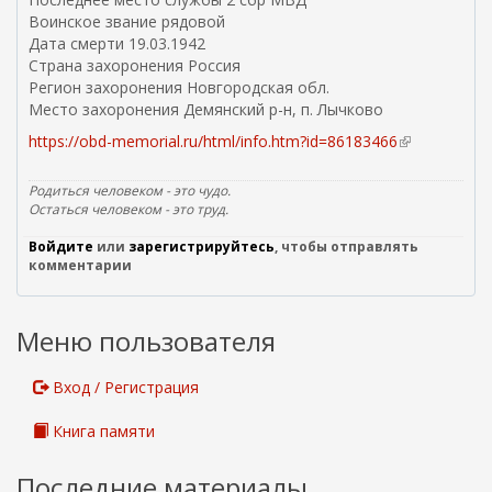
с
Воинское звание рядовой
с
Дата смерти 19.03.1942
ы
Страна захоронения Россия
л
Регион захоронения Новгородская обл.
к
Место захоронения Демянский р-н, п. Лычково
а
)
https://obd-memorial.ru/html/info.htm?id=86183466
(
в
н
Родиться человеком - это чудо.
е
Остаться человеком - это труд.
ш
Войдите
или
зарегистрируйтесь
, чтобы отправлять
н
комментарии
я
я
с
Меню пользователя
с
ы
л
Вход / Регистрация
к
а
Книга памяти
)
Последние материалы