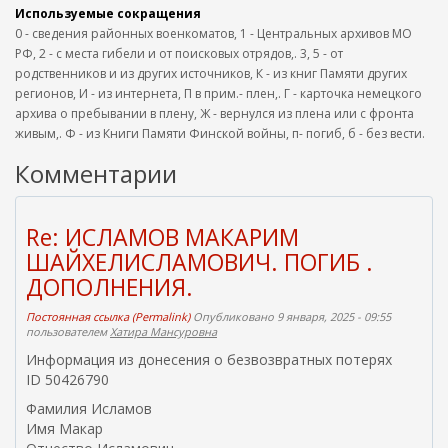
Используемые сокращения
0 - сведения районных военкоматов, 1 - Центральных архивов МО
РФ, 2 - с места гибели и от поисковых отрядов,. 3, 5 - от
родственников и из других источников, К - из книг Памяти других
регионов, И - из интернета, П в прим.- плен,. Г - карточка немецкого
архива о пребывании в плену, Ж - вернулся из плена или с фронта
живым,. Ф - из Книги Памяти Финской войны, п- погиб, б - без вести.
Комментарии
Re: ИСЛАМОВ МАКАРИМ
ШАЙХЕЛИСЛАМОВИЧ. ПОГИБ .
ДОПОЛНЕНИЯ.
Постоянная ссылка (Permalink)
Опубликовано 9 января, 2025 - 09:55
пользователем
Хатира Мансуровна
Информация из донесения о безвозвратных потерях
ID 50426790
Фамилия Исламов
Имя Макар