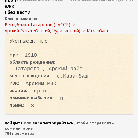
ж
о
ал(а
а
) без вести
н
и
Книга памяти:
и
с
Республика Татарстан (ТАССР)
ю
к
Арский (Кзыл-Юлский, Чурилинский)
Казанбаш
а
Учетные данные
г.р.:
1910
область рождения:
Татарстан, Арский район
место рождения:
с.Казанбаш
РВК:
Арским РВК
звание:
кр-ц
причина выбытия:
п
прим.:
3
Войдите
или
зарегистрируйтесь
, чтобы отправлять
комментарии
794 просмотра