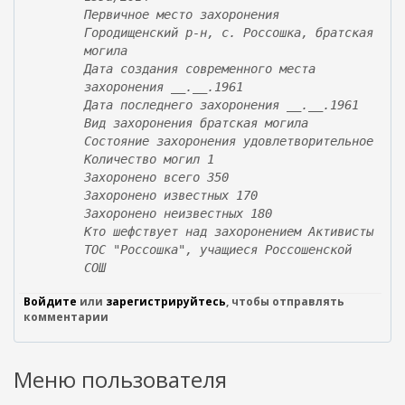
Первичное место захоронения
с
Городищенский р-н, с. Россошка, братская
с
могила
ы
Дата создания современного места
л
захоронения __.__.1961
к
Дата последнего захоронения __.__.1961
а
Вид захоронения братская могила
)
Состояние захоронения удовлетворительное
Количество могил 1
Захоронено всего 350
Захоронено известных 170
Захоронено неизвестных 180
Кто шефствует над захоронением Активисты
ТОС "Россошка", учащиеся Россошенской
СОШ
Войдите
или
зарегистрируйтесь
, чтобы отправлять
комментарии
Меню пользователя