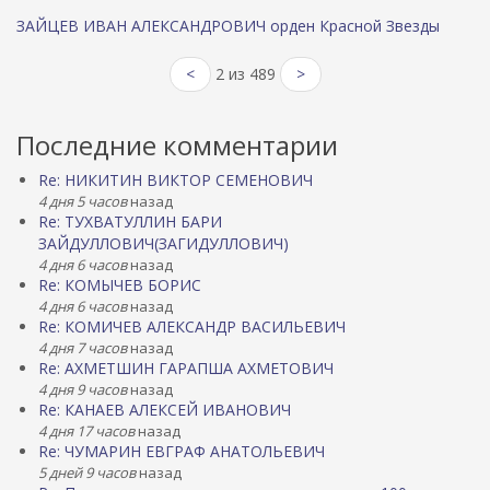
ЗАЙЦЕВ ИВАН АЛЕКСАНДРОВИЧ орден Красной Звезды
<
2 из 489
>
Последние комментарии
Re: НИКИТИН ВИКТОР СЕМЕНОВИЧ
4 дня 5 часов
назад
Re: ТУХВАТУЛЛИН БАРИ
ЗАЙДУЛЛОВИЧ(ЗАГИДУЛЛОВИЧ)
4 дня 6 часов
назад
Re: КОМЫЧЕВ БОРИС
4 дня 6 часов
назад
Re: КОМИЧЕВ АЛЕКСАНДР ВАСИЛЬЕВИЧ
4 дня 7 часов
назад
Re: АХМЕТШИН ГАРАПША АХМЕТОВИЧ
4 дня 9 часов
назад
Re: КАНАЕВ АЛЕКСЕЙ ИВАНОВИЧ
4 дня 17 часов
назад
Re: ЧУМАРИН ЕВГРАФ АНАТОЛЬЕВИЧ
5 дней 9 часов
назад