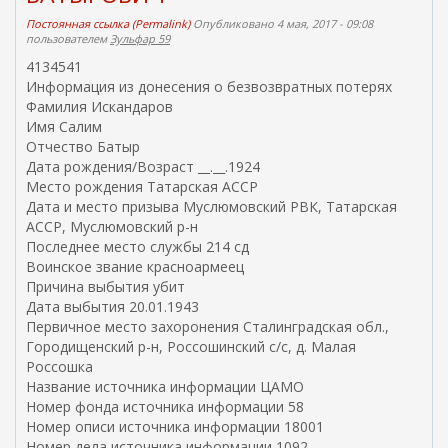
Постоянная ссылка (Permalink)
Опубликовано 4 мая, 2017 - 09:08
пользователем
Зульфар 59
4134541
Информация из донесения о безвозвратных потерях
Фамилия Искандаров
Имя Салим
Отчество Батыр
Дата рождения/Возраст __.__.1924
Место рождения Татарская АССР
Дата и место призыва Муслюмовский РВК, Татарская
АССР, Муслюмовский р-н
Последнее место службы 214 сд
Воинское звание красноармеец
Причина выбытия убит
Дата выбытия 20.01.1943
Первичное место захоронения Сталинградская обл.,
Городищенский р-н, Россошинский с/с, д. Малая
Россошка
Название источника информации ЦАМО
Номер фонда источника информации 58
Номер описи источника информации 18001
Номер дела источника информации 1092