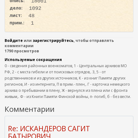
опись:
18001
дело:
1092
лист:
48
прим.:
1
Войдите
или
зарегистрируйтесь
, чтобы отправлять
комментарии
1790 просмотров
Используемые сокращения
0 - сведения районных военкоматов, 1 - Центральных архивов МО
РФ, 2 - с места гибели и от поисковых отрядов,. 3, 5 - от
родственников и из других источников, К - из книг Памяти других
регионов, И - из интернета, П в прим.- плен,. Г - карточка немецкого
архива о пребывании в плену, Ж - вернулся из плена или с фронта
живым,. Ф - из Книги Памяти Финской войны, п- погиб, б - без вести.
Комментарии
Re: ИСКАНДЕРОВ САГИТ
БАТЫРОВИЧ