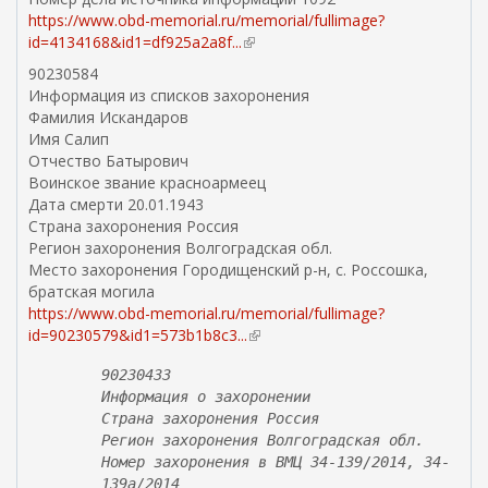
https://www.obd-memorial.ru/memorial/fullimage?
id=4134168&id1=df925a2a8f...
(
в
90230584
н
Информация из списков захоронения
е
Фамилия Искандаров
ш
Имя Салип
н
Отчество Батырович
я
Воинское звание красноармеец
я
Дата смерти 20.01.1943
с
Страна захоронения Россия
с
Регион захоронения Волгоградская обл.
ы
Место захоронения Городищенский р-н, с. Россошка,
л
братская могила
к
https://www.obd-memorial.ru/memorial/fullimage?
а
id=90230579&id1=573b1b8c3...
(
)
в
90230433
н
Информация о захоронении
е
Страна захоронения Россия
ш
Регион захоронения Волгоградская обл.
н
Номер захоронения в ВМЦ 34-139/2014, 34-
я
139а/2014
я