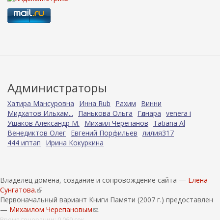
Администраторы
Хатира Мансуровна
Инна Rub
Рахим
Винни
Мидхатов Ильхам...
Панькова Ольга
Гөлнара
venera i
Ушаков Александр М.
Михаил Черепанов
Tatiana Al
Венедиктов Олег
Евгений Порфильев
лилия317
444 иптап
Ирина Кокуркина
Владелец домена, создание и сопровождение сайта —
Елена
Сунгатова.
(
Первоначальный вариант Книги Памяти (2007 г.) предоставлен
в
—
Михаилом Черепановым
н
(
.
е
с
Время генерации: 0.069 сек