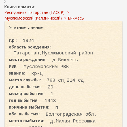
ж
)
и
а
Книга памяти:
с
н
Республика Татарстан (ТАССР)
к
и
Муслюмовский (Калининский)
Бикмесь
ю
а
Учетные данные
г.р.:
1924
область рождения:
Татарстан,Муслюмовский район
место рождения:
д.Бикмесь
РВК:
Муслюмовским РВК
звание:
кр-ц
место службы:
788 сп,214 сд
день выбытия:
20
месяц выбытия:
1
год выбытия:
1943
причина выбытия:
п
обл. выбытия:
Волгоградская обл.
место выбытия:
д.Малая Россошка