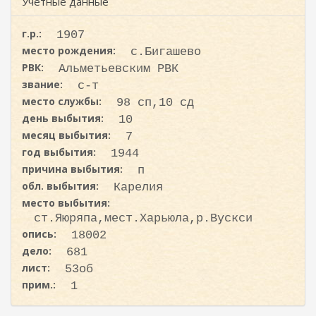
ж
Учетные данные
и
а
с
н
г.р.:
1907
к
и
место рождения:
с.Бигашево
ю
а
РВК:
Альметьевским РВК
звание:
с-т
место службы:
98 сп,10 сд
день выбытия:
10
месяц выбытия:
7
год выбытия:
1944
причина выбытия:
п
обл. выбытия:
Карелия
место выбытия:
ст.Яюряпа,мест.Харьюла,р.Вускси
опись:
18002
дело:
681
лист:
53об
прим.:
1