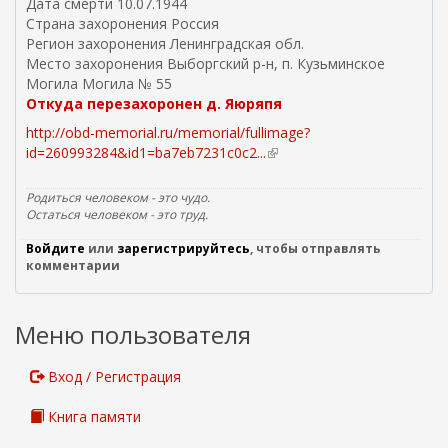
Дата смерти 10.07.1944
)
Страна захоронения Россия
Регион захоронения Ленинградская обл.
Место захоронения Выборгский р-н, п. Кузьминское
Могила Могила № 55
Откуда перезахоронен д. Яюряпя
http://obd-memorial.ru/memorial/fullimage?
id=260993284&id1=ba7eb7231c0c2...
(
в
н
Родиться человеком - это чудо.
е
Остаться человеком - это труд.
ш
Войдите
или
зарегистрируйтесь
, чтобы отправлять
н
комментарии
я
я
с
Меню пользователя
с
ы
л
Вход / Регистрация
к
а
Книга памяти
)