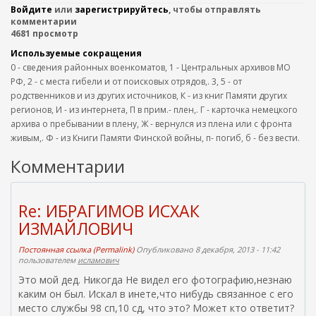
Войдите
или
зарегистрируйтесь
, чтобы отправлять
комментарии
4681 просмотр
Используемые сокращения
0 - сведения районных военкоматов, 1 - Центральных архивов МО
РФ, 2 - с места гибели и от поисковых отрядов,. 3, 5 - от
родственников и из других источников, К - из книг Памяти других
регионов, И - из интернета, П в прим.- плен,. Г - карточка немецкого
архива о пребывании в плену, Ж - вернулся из плена или с фронта
живым,. Ф - из Книги Памяти Финской войны, п- погиб, б - без вести.
Комментарии
Re: ИБРАГИМОВ ИСХАК
ИЗМАЙЛОВИЧ
Постоянная ссылка (Permalink)
Опубликовано 8 декабря, 2013 - 11:42
пользователем
исламович
Это мой дед. Никогда Не видел его фотографию,незнаю
каким он был. Искал в инете,что нибудь связанное с его
место службы 98 сп,10 сд, что это? Может кто ответит?