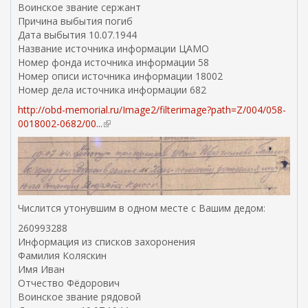
Воинское звание сержант
Причина выбытия погиб
Дата выбытия 10.07.1944
Название источника информации ЦАМО
Номер фонда источника информации 58
Номер описи источника информации 18002
Номер дела источника информации 682
http://obd-memorial.ru/Image2/filterimage?path=Z/004/058-
0018002-0682/00...
(
в
н
е
ш
н
я
Числится утонувшим в одном месте с Вашим дедом:
я
260993288
с
Информация из списков захоронения
с
Фамилия Коляскин
ы
Имя Иван
л
Отчество Фёдорович
к
Воинское звание рядовой
а