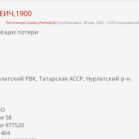
е
ш
ЕИЧ,1900
н
я
Постоянная ссылка (Permalink)
Опубликовано 28 мая, 2020 - 21:05 пользовател
я
яющих потери
с
с
ы
л
к
а
рлатский РВК, Татарская АССР, Нурлатский р-н
)
МО
и 58
и 977520
 404