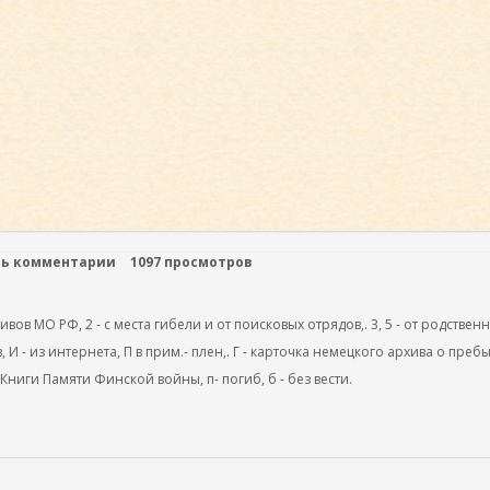
ть комментарии
1097 просмотров
ов МО РФ, 2 - с места гибели и от поисковых отрядов,. 3, 5 - от родствен
, И - из интернета, П в прим.- плен,. Г - карточка немецкого архива о преб
 Книги Памяти Финской войны, п- погиб, б - без вести.