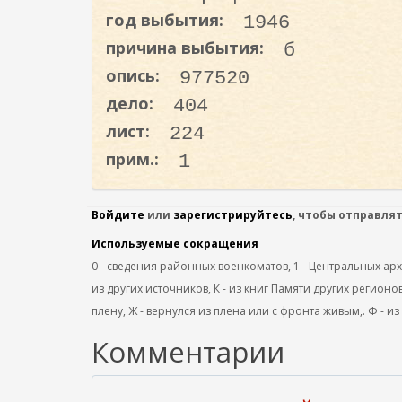
о
год выбытия:
1946
д
причина выбытия:
б
е
опись:
977520
р
ж
дело:
404
а
лист:
224
н
прим.:
1
и
ю
Войдите
или
зарегистрируйтесь
, чтобы отправля
Используемые сокращения
0 - сведения районных военкоматов, 1 - Центральных архив
из других источников, К - из книг Памяти других регионов
плену, Ж - вернулся из плена или с фронта живым,. Ф - из
Комментарии