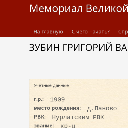
П
Мемориал Великой
е
р
е
На главную
С чего начать?
Спр
й
т
ЗУБИН ГРИГОРИЙ ВА
и
к
о
с
н
о
Учетные данные
в
н
г.р.:
1909
о
место рождения:
д.Паново
м
РВК:
Нурлатским РВК
у
с
звание:
кр-ц