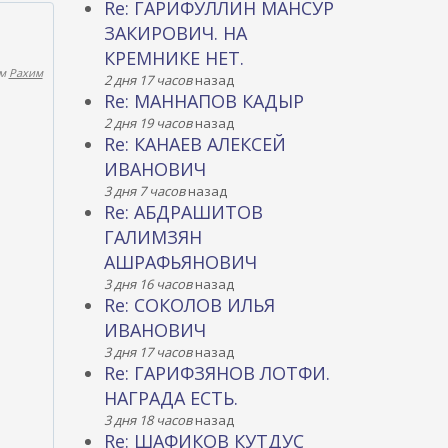
Re: ГАРИФУЛЛИН МАНСУР
ЗАКИРОВИЧ. НА
КРЕМНИКЕ НЕТ.
ем
Рахим
2 дня 17 часов
назад
Re: МАННАПОВ КАДЫР
2 дня 19 часов
назад
Re: КАНАЕВ АЛЕКСЕЙ
ИВАНОВИЧ
3 дня 7 часов
назад
Re: АБДРАШИТОВ
ГАЛИМЗЯН
АШРАФЬЯНОВИЧ
3 дня 16 часов
назад
Re: СОКОЛОВ ИЛЬЯ
ИВАНОВИЧ
3 дня 17 часов
назад
Re: ГАРИФЗЯНОВ ЛОТФИ.
НАГРАДА ЕСТЬ.
3 дня 18 часов
назад
Re: ШАФИКОВ КУТДУС