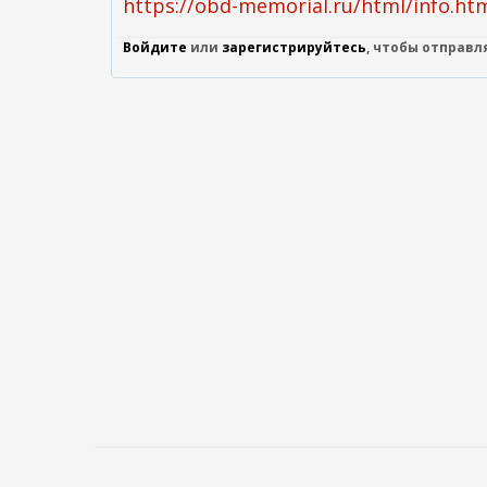
https://obd-memorial.ru/html/info.ht
Войдите
или
зарегистрируйтесь
, чтобы отправ