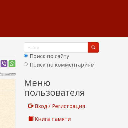
Ф
о
Поиск по сайту
р
Поиск по комментариям
м
Черепанов
Найти
Меню
а
пользователя
п
о
Вход / Регистрация
и
Книга памяти
с